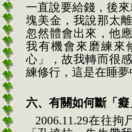
一直說要給錢，後來
塊美金，我說那太
忽然體會出來，他
我有機會來磨練來
心」，故我轉而很
練修行，這是在睡夢
六、有關如何斷「癡
2006.11.29在