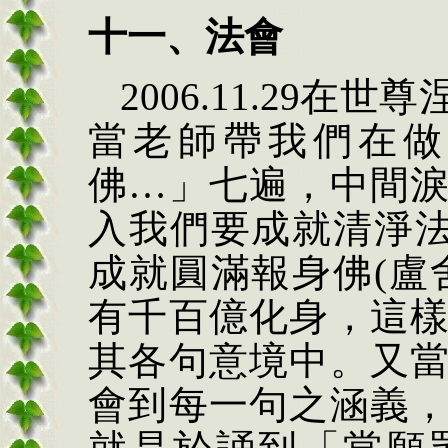
十一、
法會
2006.11.29
當老師帶我們在做
佛…」七遍，中間
入我們要成就清淨法
成就圓滿報身佛(盧
有千百億化身，這
其各句意境中。又
會到每一句之涵義