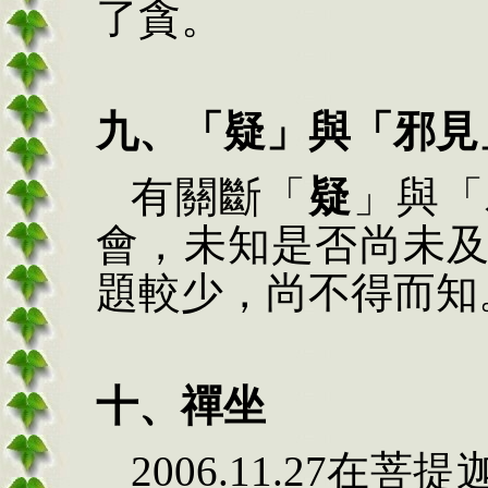
了貪。
九、「疑」與「邪見
有關斷「
疑
」與「
會，未知是否尚未
題較少，尚不得而知
十、
禪坐
2006.11.27