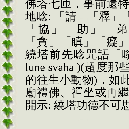
佛塔七匝，事前還
地唸
: 「請」「釋
「協」「助」「弟
「貪」「瞋」「癡
繞塔前先唸咒語「嗡
l
u
ne
sv
a
h
a
)(
超度那
的往生小動物
)，如
廟禮佛、禪坐或再
開示: 繞塔功德不