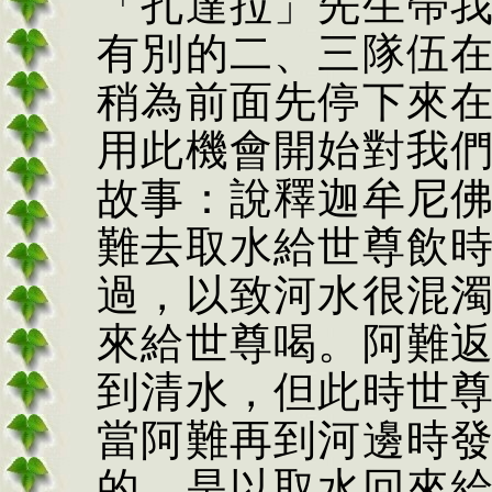
「孔達拉」先生帶
有別的二、三隊伍
稍為前面先停下來
用此機會開始對我
故事：說釋迦牟尼
難去取水給世尊飲
過，以致河水很混
來給世尊喝。阿難
到清水，但此時世
當阿難再到河邊時
的，是以取水回來