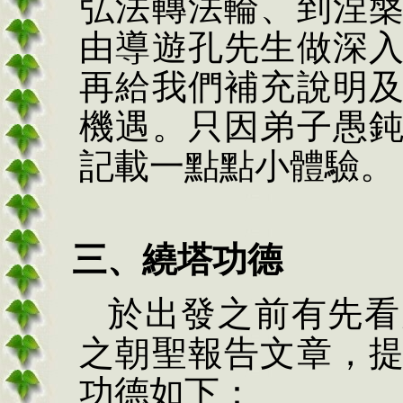
弘法轉法輪、到涅
由導遊孔先生做深
再給我們補充說明
機遇。只因弟子愚
記載一點點小體驗。
三、
繞塔功德
於出發之前有先看
之朝聖報告文章，
功德如下：