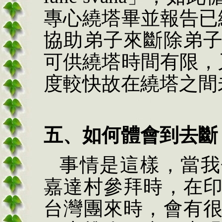
專心繞塔畢並報告已
協助弟子來斷除弟
可供繞塔時間有限，
度較快故在繞塔之間
五、如何體會到去斷
事情是這樣，當我
嘉達村參拜時，在
台灣團來時，會有