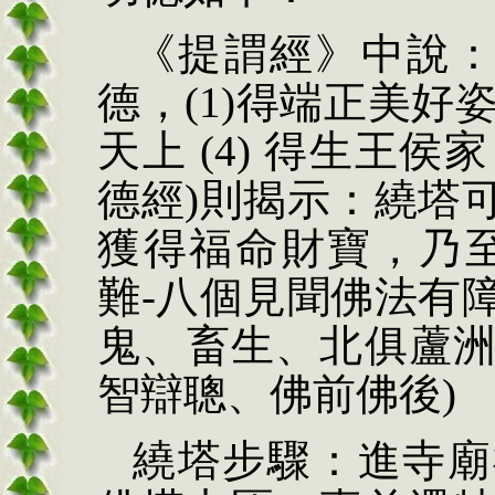
《
提謂經
》
中說
德，(1)得端正美好姿色
天上 (4) 得生王侯家
德經)則揭示：繞塔
獲得福命財寶，乃
難-八個見聞佛法有
鬼、畜生、北俱蘆
智辯聰、佛前佛後)
繞塔步驟：進寺廟