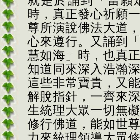
就是於誦到「當願
時，真正發心祈願
尊所演說佛法大道
心來遵行。又誦到
慧如海」時，也真
知道同來深入浩瀚
這些非常寶貴，又
解脫指針，一齊來
生統理大眾一切無
修行佛道，能如世
力來統理領導大眾