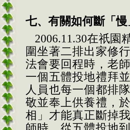
七、有關如何斷「慢
2006.11.30
圍坐著二排出家修
法會要回程時，老
一個五體投地禮拜
人員也每一個都排
敬並奉上供養禮，
相」才能真正斷掉
師時，從五體投地