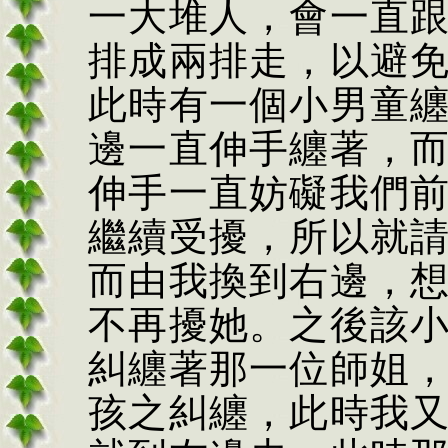
一大堆人，會一直
排成兩排走，以避
此時有一個小男童
邊一直伸手纏著，
伸手一直妨礙我們
繼續受擾，所以就
而由我換到右邊，
不再擾她。之後該
糾纏著那一位師姐
孩之糾纏，此時我