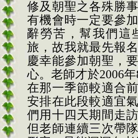
修及朝聖之各殊勝
有機會時一定要參
辭勞苦，幫我們這
旅，故我就最先報
慶幸能參加朝聖，
心。老師才於2006
在那一季節較適合
安排在此段較適宜
們用十四天期間走
但老師連續三次帶