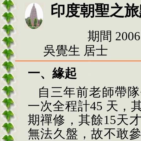
印度朝聖之旅
期間 2006.
吳覺生 居士
一、
緣起
自三年前老師帶隊
一次全程計
45 天
期禪修，其餘15天
無法久盤，故不敢