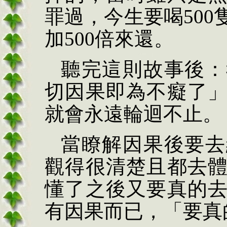
罪過，今生要喝50
加500倍來還。
聽完這則故事後：
切因果即為不癡了
就會永遠輪迴不止。
當瞭解因果後要去
觀得很清楚且都去
懂了之後又要真的
有因果而已，「要真