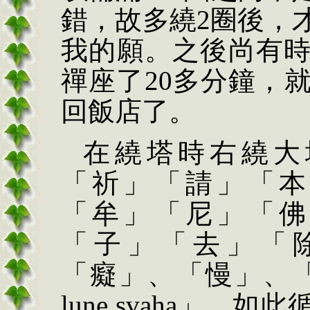
錯，故多繞2圈後，
我的願。之後尚有
禪座了20多分鐘，
回飯店了。
在繞塔時右繞大
「祈」「請」「本
「牟」「尼」「佛
「子」「去」「
「癡」、「慢」、
l
u
ne
sv
a
h
a
」，如此