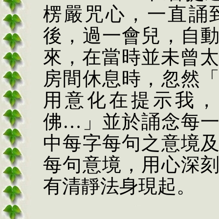
楞嚴咒心，一直誦
後，過一會兒，自
來，在當時並未曾太
房間休息時，忽然
用意化在提示我，
佛…」並於誦念每
中每字每句之意境
每句意境，用心深
有清靜法身現起。