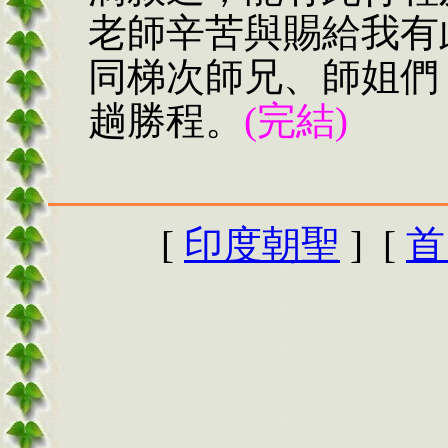
老師辛苦與賜給我有
同梯次師兄、師姐們
趟勝程。
(完結)
[
印度朝聖
] [
首