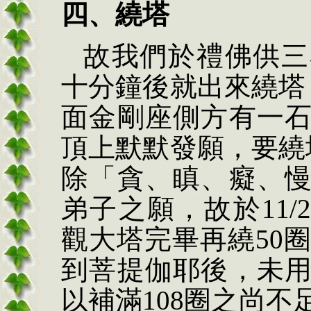
四、繞塔
故我們於禮佛供三
十分鐘後就出來繞塔
面金剛座側方有一
頂上默默發願，要繞
除「貪、瞋、癡、
弟子之願，故於11/2
觀大塔完畢再繞50圈
到菩提伽耶後，未
以補滿108圈之尚不