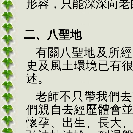
形容，只能深深向老
二、
八聖地
有關八聖地及所經
史及風土環境已有
述。
老師不只帶我們去
們親自去經歷體會
懷孕、出生、長大