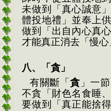
未做到「真心誠意
體投地禮」並奉上
做到「出自內心真
才能真正消去「慢心
八、「貪」
有關斷「
貪
」一節
不貪「財色名食睡
要做到「真正能捨