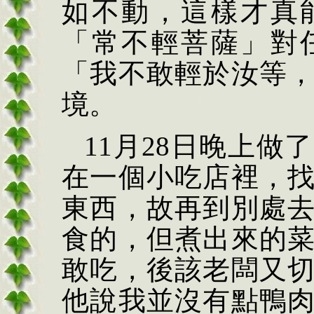
如不動，這樣才真
「常不輕菩薩」對
「我不敢輕於汝等
境。
11月28日
晚上做了
在一個小吃店裡，
東西，故再到別處
食的，但煮出來的
敢吃，後該老闆又
他說我並沒有點鴨