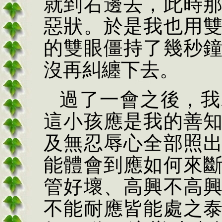
就到右邊去，此時
惡狀。於是我也用
的雙眼僵持了幾秒
沒再糾纏下去。
過了一會之後，我
這小孩應是我的善
及無忍辱心全部照
能體會到應如何來
管好壞、高興不高
不能耐應皆能處之