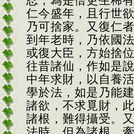
忍，為是倍更生稀
仁今盛年，且行世
乃可捨家。又復仁
到年老時，乃依國
或復大臣，方始捨
往昔諸仙，作如是
中年求財，以自養
學於法，如是乃能
諸欲，不求覓財，
諸根，難得攝受。
法時，但為諸根，