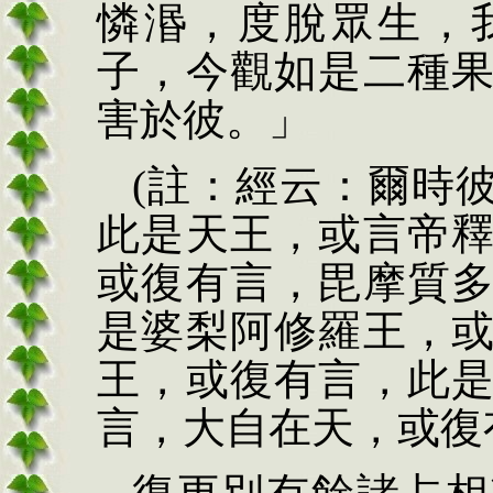
憐湣，度脫眾生，
子，今觀如是二種
害於彼。」
(註：經云：爾時
此是天王，或言帝
或復有言，毘摩質
是婆梨阿修羅王，
王，或復有言，此
言，大自在天，或復