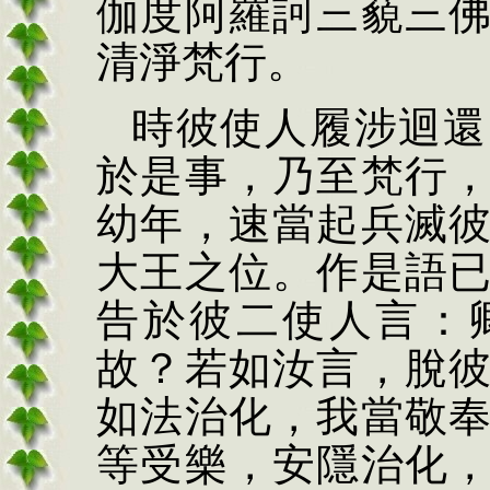
伽度阿羅訶三藐三
清淨梵行。
時彼使人履涉迴還
於是事，乃至梵行
幼年，速當起兵滅
大王之位。作是語
告於彼二使人言：
故？若如汝言，脫
如法治化，我當敬
等受樂，安隱治化