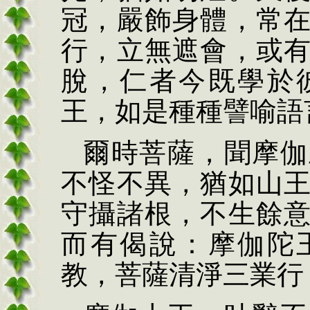
冠，嚴飾身體，常
行，立無遮會，或
脫，仁者今既學於
王，如是種種譬喻語
爾時菩薩，聞摩伽
不怪不異，猶如山
守攝諸根，不生餘
而有偈說：摩伽陀
教，菩薩清淨三業行