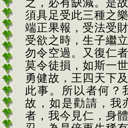
之，必有缺減。是
須具足受此三種之
端正果報，受法受
受欲之時，生子繼
勿令空過。又復仁
莫令徒損，如斯一
勇健故，王四天下
此事。所以者何？
故，如是勸請，我
者，我今見仁，身