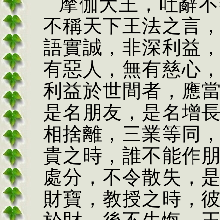
摩伽大王，吐辭不
不稱天下王法之言
語實誠，非深利益
有惡人，無有慈心
利益於世間者，應
是名朋友，是名增
相捨離，三業等同
貴之時，誰不能作
處分，不令散失，
財寶，教授之時，