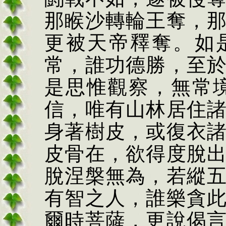
那睺沙轉輪王奪，
更被天帝釋奪。如
常，誰功德勝，至
是思惟觀察，無常
信，唯有山林居住
身著樹皮，或復衣
皮骨在，欲得度脫
脫涅槃無為，若縱
有智之人，誰樂貪
爾時菩薩，更說偈