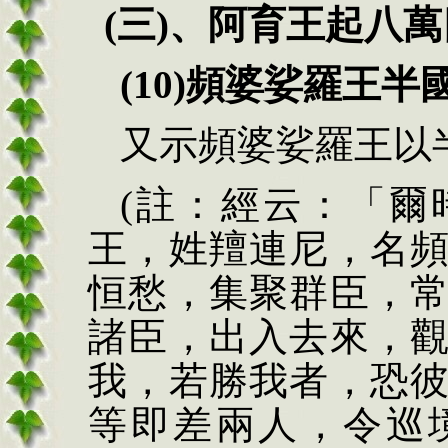
(三)、
阿育王起八萬
(10)頻婆娑羅王
又示頻婆娑羅王以
(註：經云：「爾
王，姓羶連尼，名
恒愁，集聚群臣，
諸臣，出入去來，
我，若勝我者，恐
等即差兩人，令巡