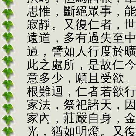
思惟，斷絕眾事，
寂靜。又復仁者，
遠道，多有過失至
過，譬如人行度於
此之處所，是故仁
意多少，願且受欲
根難迴，仁者若欲
家法，祭祀諸天，
家內，莊嚴自身，
光，猶如明燈。又