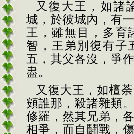
又復大王，如諸
城，於彼城內，有
王，雖無目，多育
智，王弟別復有子
五，其父各沒，爭
盡。
又復大王，如檀荼
頞誰那，殺諸雜類
修羅，然其兄弟，
相爭，而自鬪戰，