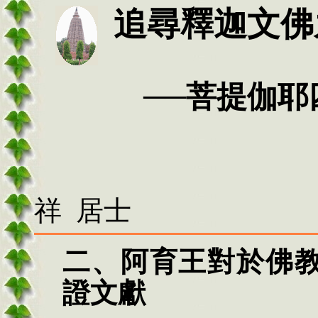
追尋釋迦文佛
──菩提伽耶四
祥 居士
二、阿育王對於佛
證文獻