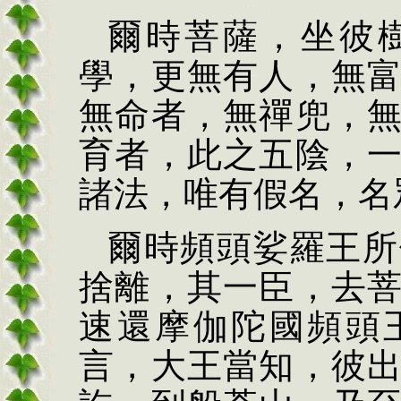
爾時菩薩，坐彼
學，更無有人，無
無命者，無禪兜，
育者，此之五陰，
諸法，唯有假名，名
爾時頻頭娑羅王所
捨離，其一臣，去
速還摩伽陀國頻頭
言，大王當知，彼