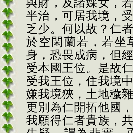
與財，及諸婇女，
半治，可居我境，
乏少。何以故？仁
於空閑蘭若，若坐
身，恐畏成病，但
受本國王位。是故
受我王位，住我境
嫌我境狹，土地穢
更別為仁開拓他國
我願得仁者貴族，