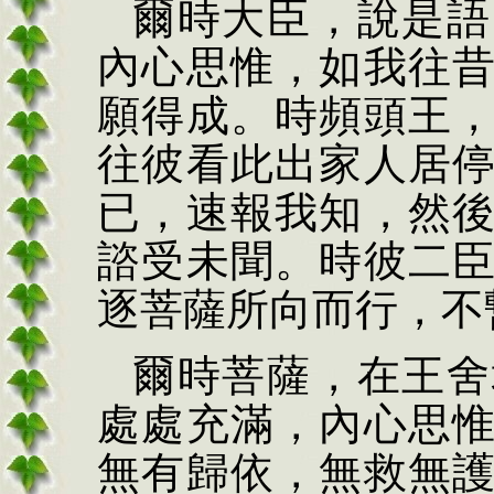
爾時大臣，說是語
內心思惟，如我往
願得成。時頻頭王
往彼看此出家人居
已，速報我知，然
諮受未聞。時彼二
逐菩薩所向而行，不
爾時菩薩，在王舍
處處充滿，內心思
無有歸依，無救無