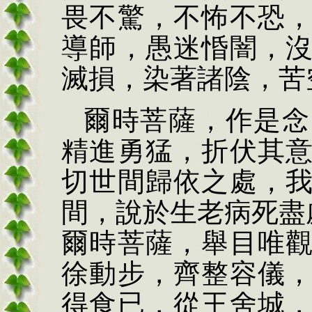
畏不驚，不怖不恐
導師，愚迷惛闇，
滅損，染著諸陰，苦
爾時菩薩，作是念
精進勇猛，折伏其
切世間歸依之處，
間，說於生老病死盡
爾時菩薩，舉目唯
徐動步，齊整容儀
得食已，從王舍城