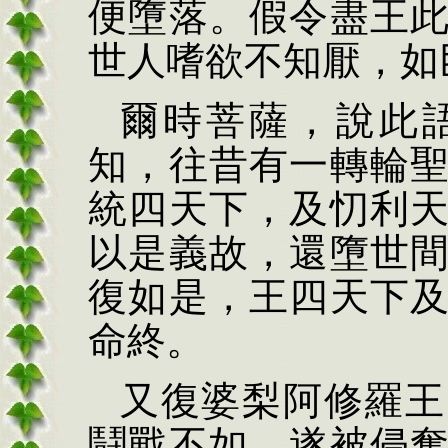
便墮落。假令盡王
世人嗜欲不知厭，如
爾時菩薩，說此
知，往昔有一轉輪
統四天下，及忉利
以是義故，還墮世
復如是，王四天下
命終。
又復婆梨阿修羅王
鬪戰不如，遂被侵