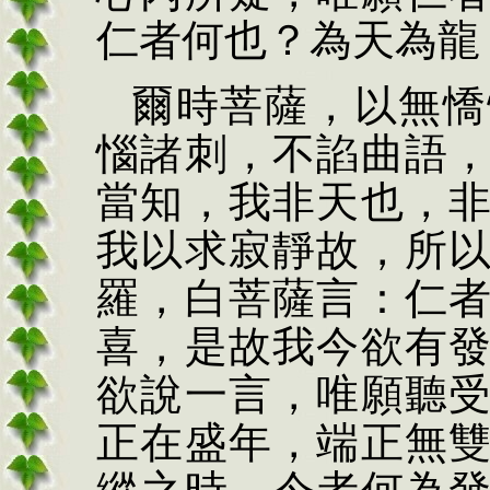
仁者何也？為天為龍
爾時菩薩，以無憍
惱諸刺，不諂曲語
當知，我非天也，
我以求寂靜故，所
羅，白菩薩言：仁
喜，是故我今欲有
欲說一言，唯願聽
正在盛年，端正無