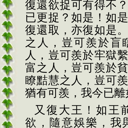
復還欲捉可有得不
已更捉？如是！如
復還取，亦復如是
之人，豈可羨於盲
人，豈可羨於牢獄
富之人，豈可羨於
瞭黠慧之人，豈可
猶有可羨，我今已離
又復大王！如王
欲，隨意娛樂，我