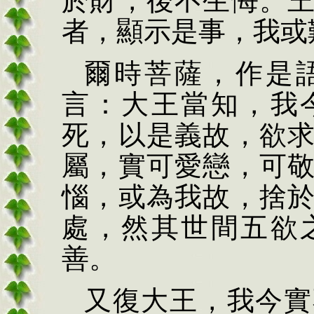
於財，後不生悔。
者，顯示是事，我或
爾時菩薩，作是
言：大王當知，我
死，以是義故，欲
屬，實可愛戀，可
惱，或為我故，捨
處，然其世間五欲
善。
又復大王，我今實