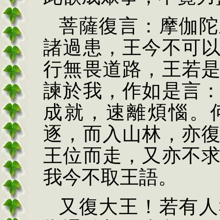
菩薩復言：摩伽陀
諸過患，王今不可
行無畏道路，王若
諫於我，作如是言
成就，速離煩惱。
逐，而入山林，亦
王位而走，又亦不
我今不取王語。
又復大王！若有人