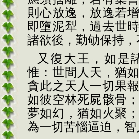
則心放逸，放逸若
即墮泥犁，過去世
諸欲後，勤劬保持，
又復大王，如是
惟：世間人天，猶
貪此之天人一切果
如彼空林死屍骸骨
夢如幻，猶如火聚
為一切苦惱逼迫，智