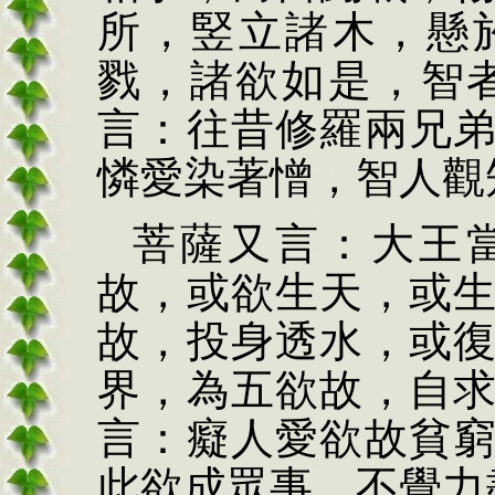
所，竪立諸木，懸
戮，諸欲如是，智
言：往昔修羅兩兄
憐愛染著憎，智人觀
菩薩又言：大王
故，或欲生天，或
故，投身透水，或
界，為五欲故，自
言：癡人愛欲故貧
此欲成眾事，不覺力