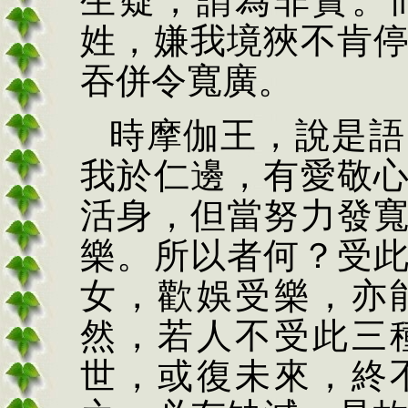
生疑，謂為非實。
姓，嫌我境狹不肯
吞併令寬廣。
時摩伽王，說是語
我於仁邊，有愛敬
活身，但當努力發
樂。所以者何？受
女，歡娛受樂，亦
然，若人不受此三
世，或復未來，終