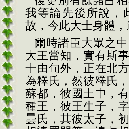
復更別有餘諸占相
我等論先後所說，
故，今此大士身體，
爾時諸臣大眾之中
大王當知，實有斯
十由旬外，正在北
為釋氏，然彼釋氏
蘇都，彼國土中，
種王，彼王生子，
曇氏，其彼太子，