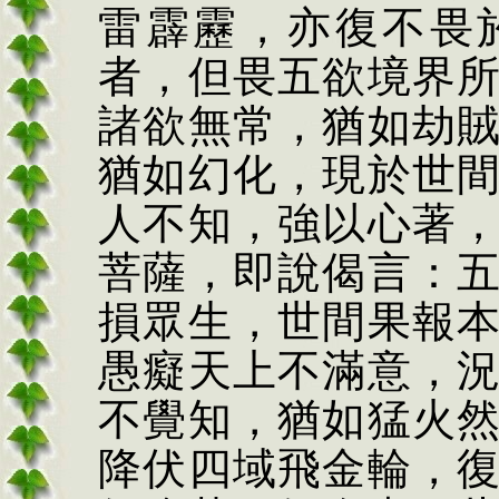
雷霹靂，亦復不畏
者，但畏五欲境界
諸欲無常，猶如劫
猶如幻化，現於世
人不知，強以心著
菩薩，即說偈言：
損眾生，世間果報
愚癡天上不滿意，
不覺知，猶如猛火
降伏四域飛金輪，