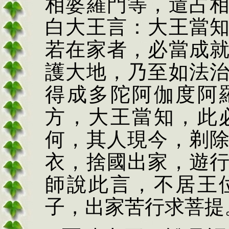
相婆羅門等，遣占
白大王言：大王當
若在家者，必當成
護大地，乃至如法
得成多陀阿伽度阿
方，大王當知，此
何，其人現今，剃
衣，捨國出家，遊
師說此言，不居王
子，出家苦行求菩提