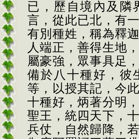
已，歷自境內及隣
言，從此已北，有
有別種姓，稱為釋
人端正，善得生地
屬豪強，眾事具足
備於八十種好，彼
等，以授其記，今
十種好，炳著分明
聖王，統四天下，
兵仗，自然歸降，