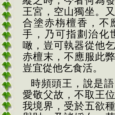
縱之時，今者何為
王宮，空山獨坐。
合塗赤栴檀香，不
手，乃可指劃治化
噉，豈可執器從他
赤檀末，不應服此
豈宜從他乞食活。
時頻頭王，說是語
愛敬父故，不取王
我境界，受於五欲