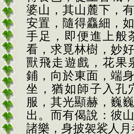
婆山，其山麓下，
安置，隨得麤細，
手足，即便進上般
看，求覓林樹，妙
獸飛走遊戲，花果
鋪，向於東面，端
坐，猶如師子入孔
服，其光顯赫，巍
出。而有偈說：彼
諸樂，身披袈裟人月