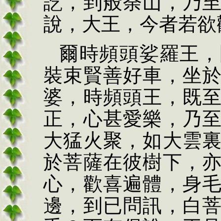
訖，到般荼山，乃
說，大王，今者若欲
爾時頻頭娑羅王，
裝束賢善好車，坐
婆，時頻頭王，既
正，心甚愛樂，乃
大猛火聚，如大雲
於菩薩在彼樹下，
心，歡喜遍體，身
邊，到已問訊，白