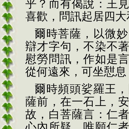
乎？而有偈說：王
喜歡，問訊起居四大
爾時菩薩，以微妙
辯才字句，不染不
慰勞問訊，作如是
從何遠來，可坐憇息
爾時頻頭娑羅王，
薩前，在一石上，
故，白菩薩言：仁
心內所疑，唯願仁