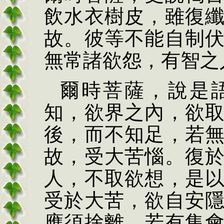
飲水衣樹皮，雖復
故。彼等不能自制
無常諸欲怨，有智之
爾時菩薩，說是
知，欲界之內，欲
後，而不知足，若
故，受大苦惱。復
人，不取欲想，是
受於大苦，欲自安
應須捨離，若有集