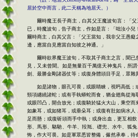
居於空中而言，此二天稱為地居天。）
爾時魔王長子商主，白其父王魔波旬言：「父
已，時魔波旬，告子商主，作如是言：「咄汝小兒
爾時商主，白其父言：「父王當知，我非父王愚癡
邊，應當自見應當自知彼之神通。」
爾時欲界魔王波旬，不取其子商主之言，聞已
見，又未曾聞。如是無量百千萬億天神鬼兵，所謂
劍、最勝金剛諸器仗等；或復身體頭目手足，眾雜
如是諸物，眼孔可畏，或眼睛睞，視眄高低；
頸項纏繞諸蛇；或有手執蟒蛇而食，猶金翅鳥從海
或眼凹凸，開合放光；或復騎於猛火大山，乘空而
如象耳，或如猪耳，或垂朵耳；或復有肚如病水人
足而懸；或復斫頭而手中執；或身出血，更互相飲
形、馬形、駱馳、牛羊、羖羝、礎兜、水牛、狐兔
怖，作大可畏。如是軍眾悉皆整備，儼然承奉，待