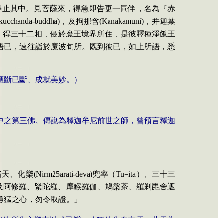
停止其中。見菩薩來
，
得急即告更一同伴
，
名為『赤
kucchanda-buddha)
，
及拘那含
(
Kanakamuni)
，
并迦葉
，
得三十二相
，
侵於魔王境界所住
，
是彼釋種淨飯王
語已
，
速往詣於魔波旬所。既到彼已
，
如上所語
，
悉
應斷已斷、成就美妙。）
中之第三佛。傳說為釋迦牟尼前世之師，曾預言釋迦
諸天、化樂
(
Nirm25arati-deva)
兜率（
Tu=ita
）、三十三
及阿修羅、緊陀羅、摩睺羅伽
、
鳩槃茶、羅剎毘舍遮
勇猛之心
，
勿令取證。」