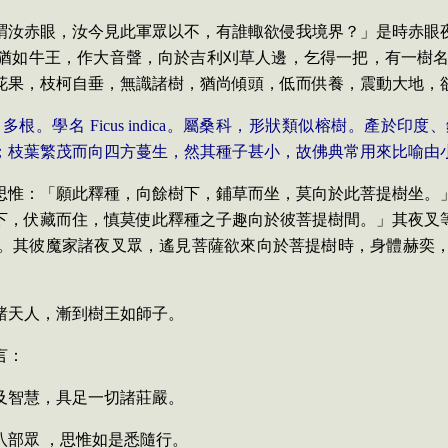
謂汝赤眼，汝今見此軍眾以不，有誰輙欲侵我境界？」是時赤眼
猶如牛王，作大音聲，向於吉利刈草人邊，乞得一把，有一樹
花果
，
枝柯自垂
，
無識諸樹
，
猶尚傾頭
，
低而供養
，
震動大地
，
、多根。學名
Ficus indica
。屬桑科，形狀類似榕樹。產於印度、
；枝葉繁茂而向四方蔓生，然其種子甚小，故佛典常用來比喻由
思惟：「願此釋種，向餘樹下，鋪草而坐，莫向於此菩提樹坐。
下，伏藏而住，慎莫使此釋種之子趣向於彼菩提樹間。」其夜叉
。其彼魔家諸夜叉眾，遙見菩薩欲來向於菩提樹時，身體赫奕
諸天人，漸到樹王如師子。
言：
及智慧，具足一切諸莊嚴。
八部眾 ，思惟如是悉隨行。