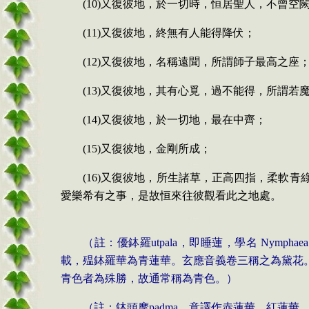
(10)又復彼地，於一切時，恒居聖人，不曾空
(11)又復彼地，終無有人能得降伏；
(12)又復彼地，名稱遠聞，所謂師子最高之座
(13)又復彼地，其有心覓，過不能得，所謂若
(14)又復彼地，於一切地，最在中齊；
(15)又復彼地，金剛所成；
(16)又復彼地，所生諸草，正高四指，柔軟
愛樂希有之事，是故恒來往彼觀看此之地處。
（註：優鉢羅
utpala
，即睡蓮，學名
Nymphaea 
載，殟鉢羅華為青蓮華。玄應音義卷三稱之為黛花
青色者為殊勝，故通常稱為青色。）
（註：鉢頭摩
padma
，意譯作赤蓮華、紅蓮華