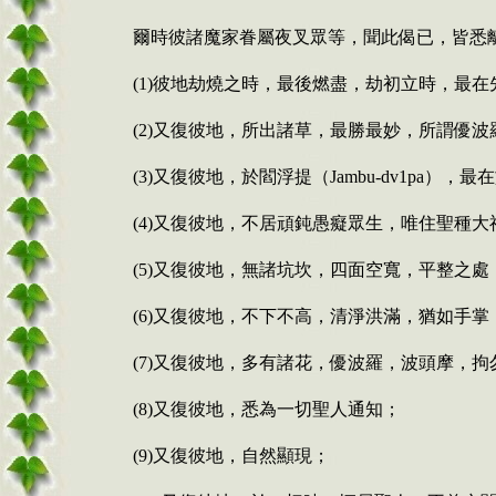
爾時彼諸魔家眷屬夜叉眾等，聞此偈已，皆悉
(1)彼地劫燒之時，最後燃盡，劫初立時，最在
(2)
又復彼地
，
所出諸草
，
最勝最妙
，
所謂優波
(3)
又復彼地
，
於閻浮提（
Jambu-dv1pa
）
，
最在
(4)又復彼地，不居頑鈍愚癡眾生，唯住聖種
(5)又復彼地，無諸坑坎，四面空寬，平整之處
(6)又復彼地，不下不高，清淨洪滿，猶如手掌
(7)又復彼地，多有諸花，優波羅，波頭摩，
(8)又復彼地，悉為一切聖人通知；
(9)又復彼地，自然顯現；