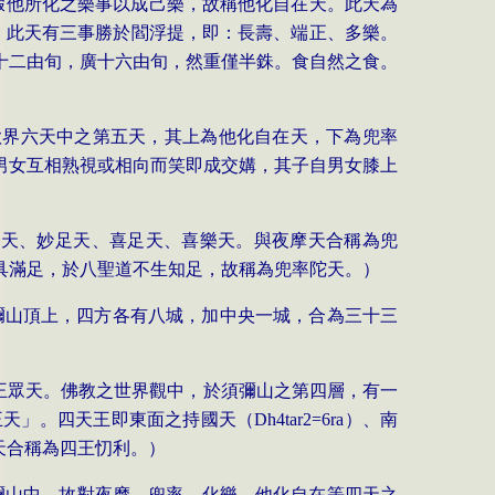
假他所化之樂事以成己樂，故稱他化自在天。此天為
。此天有三事勝於閻浮提，即：長壽、端正、多樂。
十二由旬，廣十六由旬，然重僅半銖。食自然之食。
欲界六天中之第五天，其上為他化自在天，下為兜率
男女互相熟視或相向而笑即成交媾，其子自男女膝上
足天、妙足天、喜足天、喜樂天。與夜摩天合稱為兜
具滿足，於八聖道不生知足，故稱為兜率陀天。）
彌山頂上，四方各有八城，加中央一城，合為三十三
王眾天。佛教之世界觀中，於須彌山之第四層，有一
王天」。四天王即東面之持國天（
Dh4tar2=6ra
）、南
天合稱為四王忉利。）
彌山中，故對夜摩、兜率、化樂、他化自在等四天之