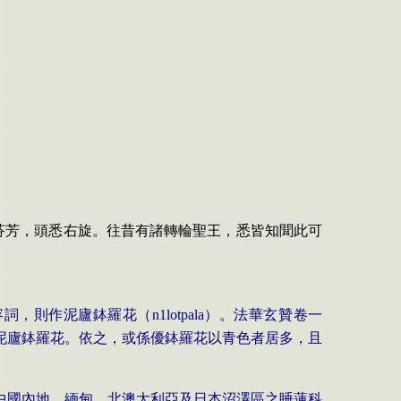
氣芬芳，頭悉右旋。往昔有諸轉輪聖王，悉皆知聞此可
容詞，則作泥廬鉢羅花（
n
1l
otpala
）。法華玄贊卷一
泥廬鉢羅花。依之，或係優鉢羅花以青色者居多，且
中國內地、緬甸、北澳大利亞及日本沼澤區之睡蓮科