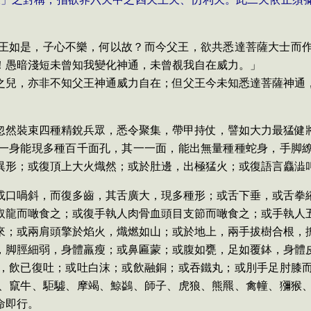
王如是，子心不樂，何以故？而今父王，欲共悉達菩薩大士而
！愚暗淺短未曾知我變化神通，未曾覩我自在威力。」
之兒，亦非不知父王神通威力自在；但父王今未知悉達菩薩神通
忽然裝束四種精銳兵眾，悉令聚集，帶甲持仗，譬如大力最猛健
一身能現多種百千面孔，其一一面，能出無量種種蛇身，手脚
異形；或復頂上大火熾然；或於肚邊，出極猛火；或復語言麤澁
或口喎斜，而復多齒，其舌廣大，現多種形；或舌下垂，或舌拳
取龍而噉食之；或復手執人肉骨血頭目支節而噉食之；或手執人
來；或兩肩頭擎於焰火，熾燃如山；或於地上，兩手拔樹合根，
，脚脛細弱，身體羸瘦；或鼻匾蒙；或腹如甕，足如覆鉢，身體
，飲已復吐；或吐白沫；或飲融銅；或吞鐵丸；或刖手足肘膝
、竄牛、駏驉、摩竭、鯨鷁、師子、虎狼、熊羆、禽幢、獼猴
命即行。