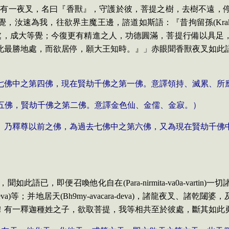
，
有一夜叉
，
名曰『香獸』
，
守護於彼，菩提之樹，去樹不遠
，
覺
，
汝速為我
，
往欲界主魔王邊
，
諮道如斯語：『昔拘留孫
(
Kra
處
，
成大等覺；今復更有精進之人
，
功德圓滿
，
菩提行備以具足
此最勝地處
，
而欲居停
，
願大王知時。』」赤眼聞香獸夜叉如此
七佛中之第四佛，現在賢劫千佛之第一佛。意譯領持、滅累、所
五佛，賢劫千佛之第二佛。意譯金色仙、金儒、金寂。）
。乃釋尊以前之佛，為過去七佛中之第六佛，又為現在賢劫千佛
，
聞如此語已
，
即便召喚他化自在
(
Para-nirmita-va0a-vartin)
一切
eva)
等；并地居天
(
Bh9my-avacara-deva)
，諸龍夜叉、諸乾闥婆
，
！有一釋迦種姓之
子
，
欲取菩提
，
我等相共至於彼處
，
斷其如此