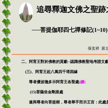
追尋釋迦文佛之聖跡
──菩提伽耶四七禪修記
(1~
10
)
張玄祥 居
二、阿育王對於佛教的貢獻─認識佛教聖地考證文
(三)、
阿育王起八萬四千塔因緣
尊者優波毱多示阿育王各聖處
(
續
)
(15)
菩薩坐金剛座處
遂與尊者向菩提樹，尊者舉手而示王言
：
此處