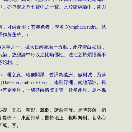
中，亦每譽之為七寶中之一寶。又於諸經論中，常與
滑，可供食用；其赤色者，學名
Nymphaea rudra
。慧
譯作黃蓮華。）
種蓮華之一。據大日經疏卷十五載，此花雪白如銀，
污染，故經論中每以之比喻佛性、法性之於煩惱而不
芬陀利。）
a
，洲之意。略稱閻浮。舊譯為穢洲、穢樹城，乃盛
（
Dak=i
5a-jambu-dv1pa
）、南閻浮洲、南贍部洲。長
中有金剛座，一切菩薩將登正覺，皆坐此座。原本係
砂礫、瓦石、蒺睨、棘刺、諸惡草等。是時菩薩，初
菩提樹下，東面持草，擲於地上，根即向樹。菩薩心
「萬」字。