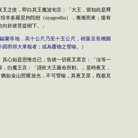
夜叉之使，即白其王魔波旬言：「大王，當知此是釋
名羖羊多羅尼拘陀樹
（
nyagrodha
）
，
漸漸而來；復有
欲向於彼菩提樹下。」
錫蘭等地，高十公尺乃至十五公尺，樹葉呈長橢圓
小因而得大果報者；或為覆物之譬喻。）
」其心如是思惟念已，告彼一切夜叉眾言：「汝等一
等，白魔王言：「謹依大王嚴命所勅。」是時夜叉，
，猶如金山照耀放光，不可譬喻，其夜叉眾，既覩見