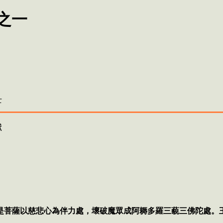
之一
士
獻
是菩薩以慈悲心為伴力處，壞破魔眾成阿耨多羅三藐三佛陀處
。