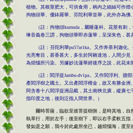
植物。其根莖肥大，可供食用，柄內之細絲可作燈
拘物頭華、優鉢羅華、芬陀利華並舉，此外亦為佛
（註：拘物頭
kumuda
，屬睡蓮科。花莖有刺，
琳音義卷三謂，拘物頭華即赤蓮華，呈深朱色，甚
（註：芬陀利華
pu
57
a
r1ka
。又作奔荼利迦化、
光亮奪目，甚香甚大，多生於阿耨達池，人間少見
為煩惱所污染。另據妙法蓮華經後序之說，此花未
（註：閻浮提
Jambu-
dv1pa
。又作閻浮利、贍部
產閻浮樹之國土。又出產閻浮檀金，故又有勝金洲
阿含卷十八閻浮提洲品載，其土南狹北廣，縱廣七
指印度之地，後則泛指人間世界。）
爾時菩薩，臨欲至彼菩提樹側，是時其地，自
執草行，用於左手；後至樹下，即以右手柔軟五指
發如是之願，我今於此處所坐已，越煩惱海，度至