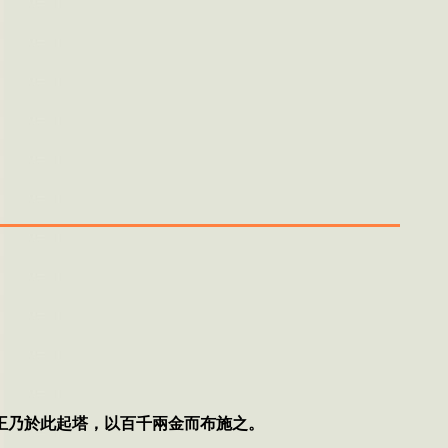
王乃於此起塔，以百千兩金而布施之
。