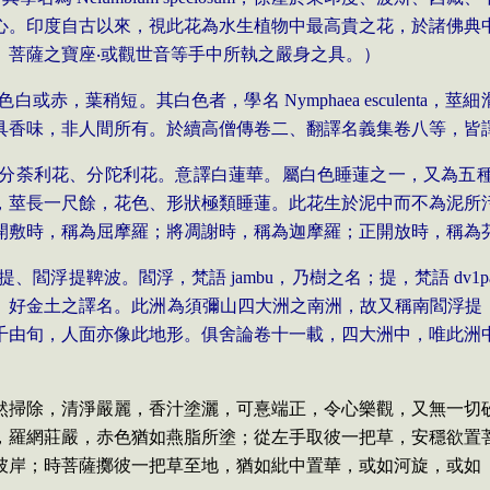
心。印度自古以來，視此花為水生植物中最高貴之花，於諸佛典
、菩薩之寶座‧或觀世音等手中所執之嚴身之具。）
色白或赤，葉稍短。其白色者，學名
Nymphaea esculenta
，莖細
具香味，非人間所有。於續高僧傳卷二、翻譯名義集卷八等，皆
分荼利花、分陀利花。意譯白蓮華。屬白色睡蓮之一，又為五
，莖長一尺餘，花色、形狀極類睡蓮。此花生於泥中而不為泥所
開敷時，稱為屈摩羅；將凋謝時，稱為迦摩羅；正開放時，稱為
提、閻浮提鞞波。閻浮，梵語
jambu
，乃樹之名；提，梵語
dv1p
、好金土之譯名。此洲為須彌山四大洲之南洲，故又稱南閻浮提
千由旬，人面亦像此地形。俱舍論卷十一載，四大洲中，唯此洲
然掃除，清淨嚴麗，香汁塗灑，可憙端正，令心樂觀，又無一切
，羅網莊嚴，赤色猶如燕脂所塗；從左手取彼一把草，安穩欲置
彼岸；時菩薩擲彼一把草至地，猶如紕中置華，或如河旋，或如