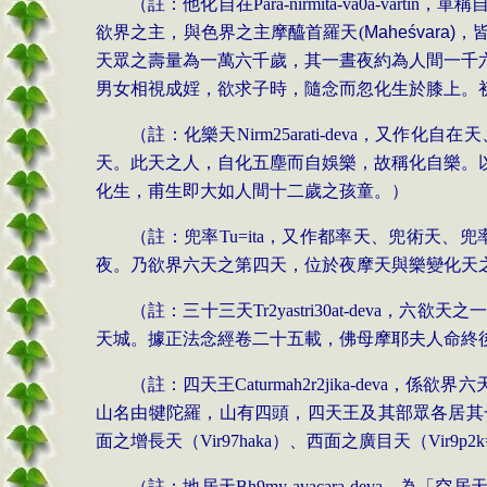
（註：他化自在
Para-nirmita-va0a-vartin
，單稱
欲界之主，與色界之主摩醯首羅天
(
Mahe
ś
vara)
，
天眾之壽量為一萬六千歲，其一晝夜約為人間一千
男女相視成婬，欲求子時，隨念而忽化生於膝上。
（註：化樂天
Nirm
25
a
rati-deva
，又作化自在天
天。此天之人，自化五塵而自娛樂，故稱化自樂。
化生，甫生即大如人間十二歲之孩童。）
（註：兜率
Tu=ita
，又作都率天、兜術天、兜
夜。乃欲界六天之第四天，位於夜摩天與樂變化天
（註：三十三天
Tr2yastri
30
a
t-deva
，六欲天之
天城。據正法念經卷二十五載，佛母摩耶夫人命終
（註：四天王
Caturmah2r2jika
-deva
，係欲界六
山名由犍陀羅，山有四頭，四天王及其部眾各居其
面之增長天（
Vir97haka
）、西面之廣目天（
Vir9p2k
（註：地居天
Bh
9m
y-avacara-deva
，為「空居