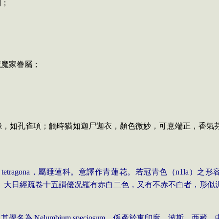
闕；
；
魔魔家眷屬；
青綠，如孔雀項；觸時猶如迦尸迦衣，顏色微妙，可憙端正，香
tetragona
，屬睡蓮科。意譯作青蓮花。若冠青色（
n
1
l
a
）之形
。大日經疏卷十五謂優
况
羅有赤白二色，又有不赤不白者，形似
。其學名為
Nelumbium speciosum
，係產於東印度、波斯、西藏、