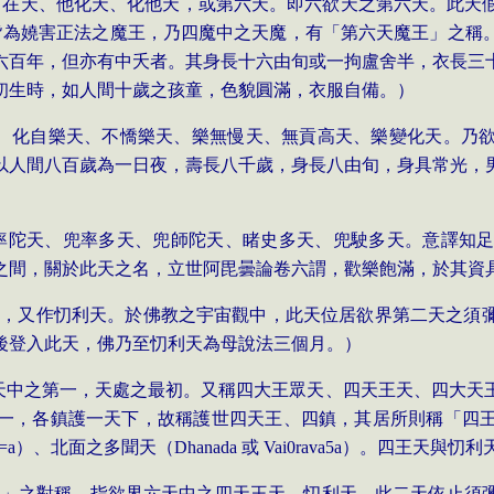
自在天、他化天、化他天，或第六天。即六欲天之第六天。此天
皆為嬈害正法之魔王，乃四魔中之天魔，有「第六天魔王」之稱
六百年，但亦有中夭者。其身長十六由旬或一拘盧舍半，衣長三
初生時，如人間十歲之孩童，色貌圓滿，衣服自備。）
、化自樂天、不憍樂天、樂無慢天、無貢高天、樂變化天。乃
以人間八百歲為一日夜，壽長八千歲，身長八由旬，身具常光，
率陀天、兜率多天、兜師陀天、睹史多天、兜駛多天。意譯知
之間，關於此天之名，立世阿毘曇論卷六謂，歡樂飽滿，於其資
一，又作忉利天。於佛教之宇宙觀中，此天位居欲界第二天之須
後登入此天，佛乃至忉利天為母說法三個月。）
天中之第一，天處之最初。又稱四大王眾天、四天王天、四大天
一，各鎮護一天下，故稱護世四天王、四鎮，其居所則稱「四
=a
）、北面之多聞天（
Dhanada
或
Vai0rava
5a
）。四王天與忉利
天」之對稱，指欲界六天中之四天王天、忉利天。此二天依止須