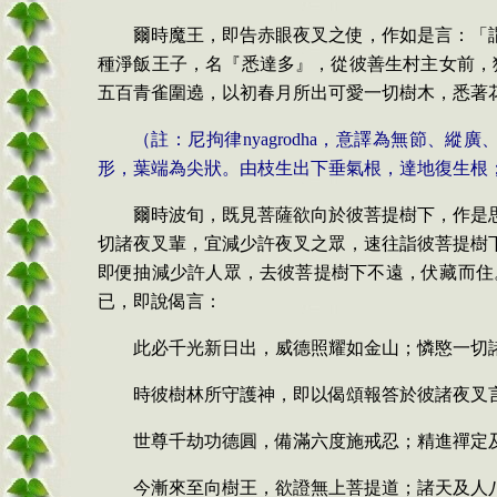
爾時魔王，即告赤眼夜叉之使，作如是言：「
種淨飯王子，名『悉達多』，從彼善生村主女前，
五百青雀圍遶
，
以初春月所出可愛一切樹木
，
悉著
（註：尼拘律
nyagrodha
，意譯為無節、縱廣
形，葉端為尖狀。由枝生出下垂氣根，達地復生根
爾時波旬，既見菩薩欲向於彼菩提樹下，作是
切諸夜叉輩，宜減少許夜叉之眾，速往詣彼菩提樹
即便抽減少許人眾，去彼菩提樹下不遠，伏藏而住
已，即說偈言：
此必千光新日出，威德照耀如金山；憐愍一切
時彼樹林所守護神，即以偈頌報答於彼諸夜叉
世尊千劫功德圓，備滿六度施戒忍；精進禪定
今漸來至向樹王，欲證無上菩提道；諸天及人