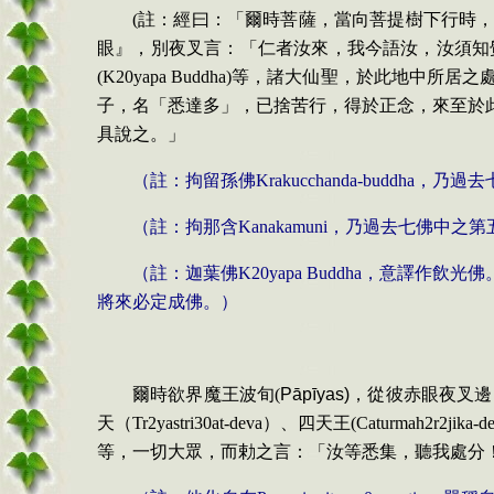
(
註：經曰：「
爾時菩薩
，
當向菩提樹下行時
眼』
，
別夜叉言：「仁者汝來
，
我今語汝
，
汝須知
(
K20yapa Buddha)
等
，
諸大仙聖
，
於此地中所居之
子
，
名「悉達多」
，
已捨苦行
，
得於正念
，
來至於
具說之。」
（註：拘留孫佛
Krakucchanda-buddha
，乃過去
（註：拘那含
Kanakamuni
，乃過去七佛中之第
（註：迦葉佛
K20yapa
Buddha
，意譯作飲光佛
將來必定成佛。）
爾時欲界魔王波旬
(
Pāpīyas)
，
從彼赤眼夜叉邊
天（
Tr2yastri30at-deva
）、四天王
(
Caturmah2r2jika-d
等
，
一切大眾
，
而勅之言：「汝等悉集
，
聽我處分