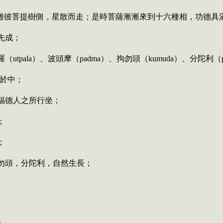
離彼菩提樹側，星散而走；是時菩薩漸漸來到十六種相，功德具
先成；
羅（
utpala
）、波頭摩（
padma
）、拘勿頭（
kumuda
）、分陀利（
於中；
大福德人之所行坐；
；
；
拘勿頭，分陀利，自然生長；