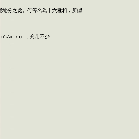
滿地分之處。何等名為十六種相，所謂
pu57ar1ka
）
，
充足不少；