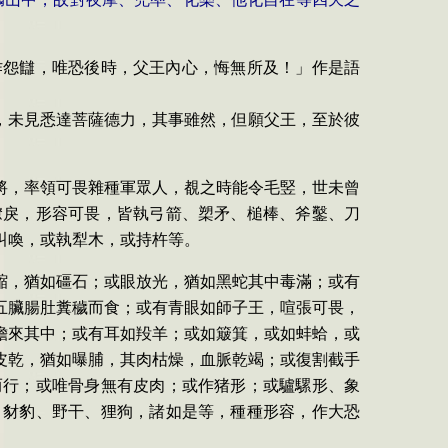
作怨讎，唯恐後時，父王內心，悔無所及！」作是語
，未見悉達菩薩德力，其事雖然，但願父王，至於彼
將，率領可畏雜種軍眾人，覩之時能令毛竪，世未曾
繚戾，形容可畏，皆執弓箭、槊矛、槌棒、斧鑿、刀
叫喚，或執犁木，或持杵等。
縮，猶如礓石；或眼放光，猶如黑蛇其中毒滿；或有
五臟腸肚糞穢而食；或有青眼如師子王，喧張可畏，
擔來其中；或有耳如羖羊；或如簸箕，或如蚌蛤，或
皮乾，猶如曝脯，其肉枯燥，血脈乾竭；或復割截手
而行；或唯骨身無有皮肉；或作猪形；或驢騾形、象
、豺豹、野干、狸狗，諸如是等，種種形容，作大恐