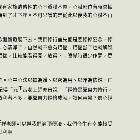
我有家族遺傳性的心室瓣膜不整，心臟部位有時會抽
時到了才下座。不可思議的是從此以後我的心臟不再
念繼續發展下去。我們修行首先便是要修掉妄念，修
；心清淨了，自然就不會有煩惱；煩惱斷了也就解脫
煩惱，比較能看得開，放得下；睡覺時很少作夢，更
咒。心中心法以禪為體、以密為用、以淨為依歸，正
上
下
記得
元
音老上師亦曾說：「禪修是靠自力修行，
器利者不多，要靠自力禪修成就，談何容易？佛心經
下
祥
老師可以幫我們灌頂傳法。我們今生有幸能接受
其利啊！