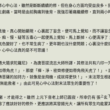
修心中心法，雖然是斷斷續續的修，但在身心方面均受益良多。
生劇痛，當時是由前胸痛到後背，我強忍著痛繼續修，直到兩小
法後，真心開始顯現，心裏起了妄念，便可馬上覺知，而不讓妄
、痴、慢、疑等五毒心一起便馬上覺知，馬上斷掉，心便清淨了
氣色變好了，也不常生病了，更年期也沒什麼問題；心裏沒什麼
。心中心法真的是不可思議！
通大隨求陀羅尼》，為唐菩提流志大師所譯，其修法共有六印一
如帶角虎！」，那麼「禪、淨、密齊修便如帶角飛天虎了！」。
佛菩薩的加持力，就像是坐飛機，成就得更快！」。末法眾生根
餘無能救者。」由此可見心中心法對末法眾生的重要性了！
上
者，才能得之。雖然 上元下音老上師已圓寂，所幸仍有
張
玄
除了應該好好的修外，更應該將其發揚光大，讓所有眾生均能蒙