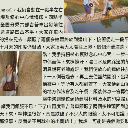
ng call
，我仍自動在一點半左右
早課及修心中心懺悔印。四點半
點全團分乘六部吉普車出發前往
沿途道路凹凸不平，大家在車內
的搖來晃去，顛簸了兩個多鐘頭終於到達山下，接著便走一段
十月天的印度仍很熱，大家頂著大太陽
往上爬，個個汗流浹背
階。
我手持枴杖心裏默念心中心咒，一
步
中偶而停下來擦擦汗，喝口水及向路邊的
消息說有老師處理，我們便放心的繼續往
下一人側著過去，再上去便豁
然開朗，出
佛龕中。等所有人都到齊了，大家便到山
的地方作
法會及
吃
午餐
。飯後休息一會再
途中遇到幾位頭頂建塔材料及水的印度婦
，讓我們佩服不已。
下了山再度乘吉普車顛簸了兩個多鐘頭回到
天下來，精神還很好，真是跌破了不少人的眼鏡，太不可思議
都沒事，反而是不用耽心的出問題！」我想：可能是幾個需要