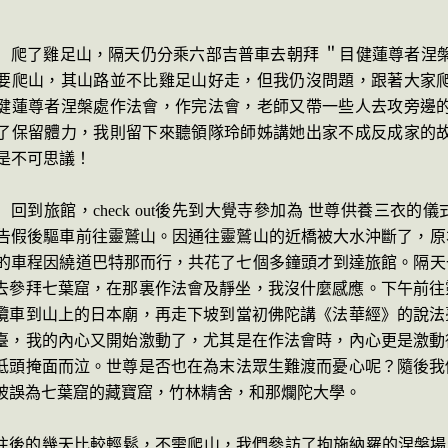
爬了雞足山，隔天仍分乘六部吉普車去朝拜 ＂目健蓮尊者涅
要爬山，其山路並不比雞足山好走，但我仍沒問題，跟著大家
健蓮尊者涅槃處作法會，作完法會，老師又帶一些人去攻旁邊
了保留體力，我則留下來聽領隊玲師姊講她出家不成反成家的
是不可思議！
回到旅館，
check out
後先到大覺寺參
加為
世尊
供養三衣的
儀
告假後驅車前往靈鷲山。
因通往靈鷲山的
近橋被大水沖斷了，原
的車程因繞道巴特那而行，共花了七個多鐘頭才到達旅館。隔天
去參拜七葉窟，在那裏作法會及靜坐，我沒什麼感應。
下午前往
纜車到山上的日本廟，再走下坡到當初佛陀講《法華經》的說法
臺，我的內心又開始激動了，尤其是在作法會時，內心更是激動
低頭掩面而泣。世尊是否也在為末法眾生難渡而憂心呢？隨後我
被誤為七葉窟的藏寶窟，竹林精舍，和那爛陀大學。
往後的幾天比較輕鬆，不需爬山，
我們參
訪了拘施納羅的涅槃場