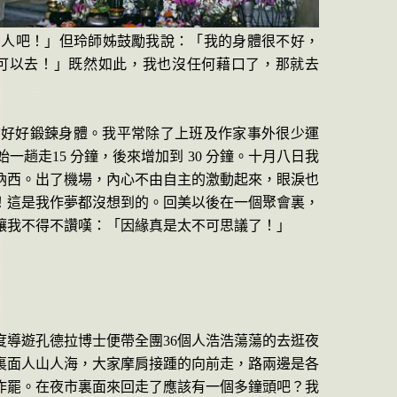
別人吧！」但玲師姊鼓勵我說：「我的身體很不好，
可以去！」既然如此，我也沒任何藉口了，那就去
前好好鍛鍊身體。我平常除了上班及作家事外很少運
始一趟走
15
分鐘，後來增加到
30
分鐘。
十月八日我
納西。出了機場，內心不由自主的激動起來，眼淚也
！這是我作夢都沒想到的。回美以後在一個聚會裏，
讓我不得不讚嘆：「因緣真是太不可思議了！」
度導遊孔德拉博士便帶全團
36
個人浩浩蕩蕩的去逛夜
裏面人山人海，大家摩肩接踵的向前走，路兩邊是各
作罷。在夜市裏面來回走了應該有一個多鐘頭吧？我