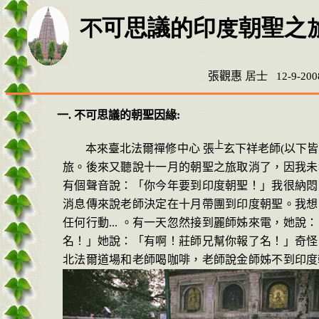
不可思議的印度朝聖之
張觀惠
居士
12-9-200
一
.
不可思議的朝聖因緣
:
上
本來臺北法爾禪修中心 張
玄下祥老師
(
以下皆
旅。後來又聽說十一月的朝聖之旅取消了，因我未
有個聲音說：「你今年要到印
度朝聖！」我很納悶
消息傳來說老師決定在十月
帶團到印度朝聖。我想
任何行動
...
。有一天忽然接到麗師姊來電，她說：
名！」她說：「有啊！莊師兄幫你報了名！」奇怪
北法
爾道場和老師喝咖啡，老師說金師姊不到印度