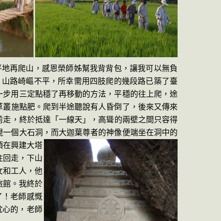
平地再爬山，感恩榮師姊幫我背背包，讓我可以無負
，山路崎嶇不平
，所幸需用四肢爬的幾段路已築
了臺
一步用三定點穩了再移動的方法，
平穩
的往上
爬，途
草叢施點肥。爬到半途聽說有人昏倒了，後來又傳來
前
走，終於抵達「一線
天」，
高聳的兩壁之間只容得
現一個大石洞，而大迦葉尊者的神像
便端坐在洞中的
頂在興建大塔
往
回走，下山
女和工人，他
旅館。我終於
了！老師感慨
耽心的，老師