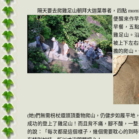
隔天要去爬雞足山朝拜大迦葉尊者，四點
morni
便
醒來作
早餐，五
雞
足山。
被上下左右
擔的爬山。
(
她
)
們無需枴杖還頭頂
重物爬山，仍健步如履平地
成功的登上了雞足山！而且背不痛，腳不酸，一整
的說：「每次都是這個樣子，幾個需要耽心的到時