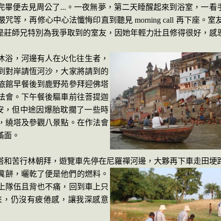
完畢便去見周公了
...
。一夜無夢，第二天睡醒起來到浴室，一看
嚴咒等，再修心中心法懺悔印直到聽見
morning call
再下座。室
是莊師兄特別為我爭取到的室友，因她年輕力壯且修得很好，感
沐浴，
河邊有人在火化往生者，
到對岸請恆河沙，大家將請到的
旅館早餐後到鹿野苑參拜迎佛塔
法會。下午餐後驅車前往菩提迦
安，但中途因爆胎耽擱了一些時
，繞塔及參觀八景點。在作法會
滿面。
塔和苦行林朝拜，遊覽車先停在尼羅禪河邊，大夥再下車走田埂
糞餅，曬乾了便是他們的燃料。
上隊伍且背也不痛，回到車上只
來，仍沒有疲倦感，讓我深感意