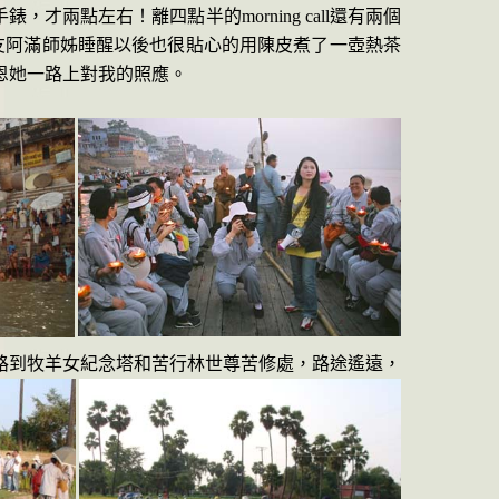
手錶，才兩點左右！離四點半的
morning call
還有兩個
友阿滿師姊睡醒以後也很貼心的用陳皮煮了一壺熱茶
恩她一路上對我的照應。
路到牧羊女紀念塔和苦行林世尊苦修處，路途遙遠，