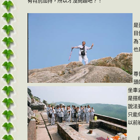
有特別加持，所以才沒問題吧？！
是
目
為
也
尊
頭
坐車
是搭
說法
只能
以前