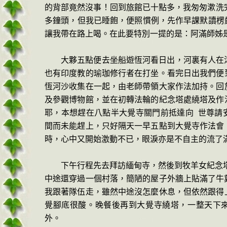
的背部竟然沒事！回到旅館已十點多，我匆匆漱洗
多鐘頭，但我已睡飽，便照慣例，先作早課默讀楞
讓我帶在路上喝。在此要特別一提的是：阿滿師姊
大夥五點便去坐船遊恆河看日出，
河裏有人在
也有印度教的瑜珈修行者在打坐
。
看完日出我們便
恆河沙收集在一起，由老師帶領大家作法加持。回
及參觀博物館，並在初轉法輪的紀念塔處繞塔及作
耶，本想趕在八點半大覺寺關門前抵達向
世尊請
間而未能趕上，只好隔天一早五點到大覺寺作法會
時，心中又開始激動不已，眼淚亦是不自主的流了
下午行程先去拜訪緬甸寺，然後到牧羊女紀念
中途還穿過一個村落，
簡陋的屋子外牆上貼滿了牛
我跟著隊伍走，雖然中途沒怎麼休息，但依然跟得
覺腳底很酸。晚餐後再到大覺寺繞塔，一整天下
外。