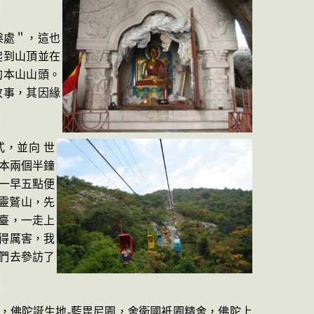
槃處＂，這也
爬到山頂並在
的本山山頭。
故事，其因緣
式，並向 世
本兩
個半鐘
一早五點便
靈鷲山，先
臺，一走上
得厲害，我
們去參訪了
，佛陀誕生地
-
藍毘尼園，舍衛國衹園精舍，
佛陀上