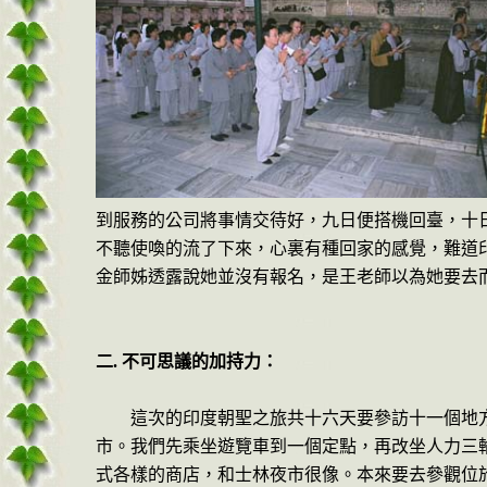
到服務的公司將事情交待好，九日便搭機回臺，十
不聽使喚的流了下來，心裏有種回家的感覺，難道
金師姊透露說她並沒有報名，是王老師以為她要去
二
.
不可思議的加持力：
這次的印度朝聖之旅共十六天要參訪十一個地
市。我們先乘坐遊覽車到一個定點，再改坐人力三
式各樣的商店，和士林夜市很像。本來要去參觀位