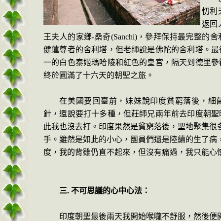
忉利
返回
王夫人的家鄉
-
桑奇
(
S
anchi
)
，參拜保持最完整的舍
健蓮尊者的舍利塔，但老師說是佛陀的舍利塔。最
一的白色泰姬瑪哈陵和紅色的皇宮，隔天到德里參
終於圓滿了十六天的朝聖之旅。
在美國要回臺前，妹妹說印度貧窮落後，細
針，還說要打十多種，但莊師兄兩年前去印度朝聖
此我也沒去打。印度果然是貧窮落後，聖地聚集很
手。雖然是如此的小心，團員們還是陸續的生了病
度，我的背雖仍直不起來，但沒有痛過，我只能心
三
.
不可思議的心中心法：
印度朝聖最後兩天我開始喉嚨不舒服，然後便