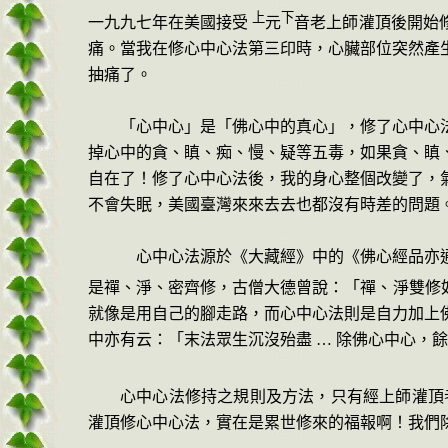
上
下
一九九七年在美國接受
元
音老上師灌頂後開始
痛。當我在修心中心法第三印時，心臟部位突然產
抽痛了。
「心中心」是「佛心中的真心」，修了心中心
掉心中的貪、瞋、痴、慢、疑等五毒，如果貪、瞋
自在了！修了心中心法後，我的身心整個改變了，
不會失眠，美國臺灣來來去去也都沒有時差的問題
心中心法源於《大藏經》中的《佛心經品亦
是禪、淨、密齊修，古僧大德曾說：「禪、淨雙修
就像是用自己的腳走路，而心中心法則是自力加上
中亦有云：「末法眾生沉沒殆盡 … 除佛心中心，
心中心法修持之規則及方法，只有經上師灌頂
灌頂修心中心法，實在是累世修來的福報啊！我們