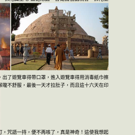
，出了遊覽車得帶口罩，進入遊覽車得用消毒紙巾擦
喉嚨不舒服，最後一天才拉肚子，而且這十六天在印
打，咒語一持，便不再咳了，真是神奇！這使我想起