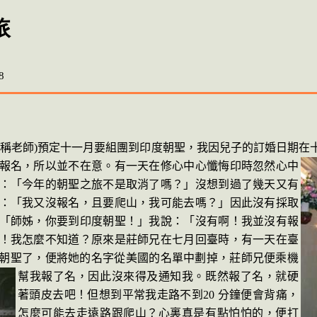
旅
8
稱老師
)
預定十
一月要組團到
印度朝聖，我因兒子的訂婚日期在
報名，
所以並不在意。有一天在修心中心懺悔印時忽然心中
：
「今
年的朝聖之旅不是取消了嗎？」沒想到過了幾天又有
：「我又沒報名，且要爬山，我可能去嗎？」因此沒有採取
「師姊，你要到印度朝聖！」我說：「沒有啊！我並沒有報
！我怎麼不知道？原來是莊師兄在七月回臺時，有一天在臺
朝聖了，便將她的名字從美國的名單中劃
掉，莊師兄便乘機
幫我報了名，因此沒來得及通知
我。既然報了名，就硬
著頭皮
去吧！但想到平常我走路不到
20
分鐘便會背痛，
怎麼可能去走遠路跟爬山？心裏真是有點怕怕的，便打