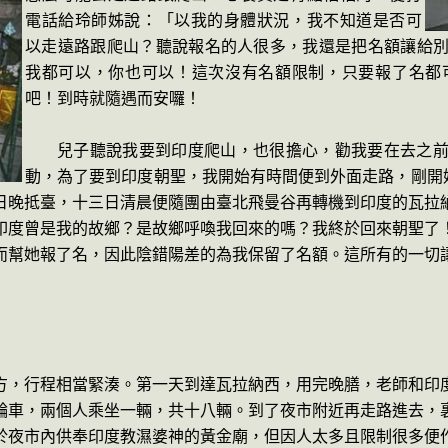
電話給玲師姊說：「以我的身體狀況，
我不知道是否可
以走遠路跟爬山？聽說報名的人很多，我還是把名額讓給
我都可以，你也可以！這次沒有名額限制，只要報了名都
吧！到時就隨遇而安囉！
兒子聽說我要到印度爬山，也很擔心，勸我要在去之
動，為了要到印度朝聖，我開始有時間便到外面走路，剛開
日晚抵臺，十三日清晨便隨團由臺北飛曼谷再轉機到印度的瓦拉
印度曾是我的故鄉？是故鄉呼喚我回來的嗎？我終於回來朝聖了
而幫她報了名，因此陰錯陽差的為我保留了名額。這所有的一切
方，行程相當緊湊。第一天到達瓦拉納西，用完晚膳，老師和印
輪車，兩個人乘坐一輛，共十八輛。到了夜市附近再走路進去，
於夜市內供奉印度教濕婆神的黃金廟，但因人太多且限制很多便