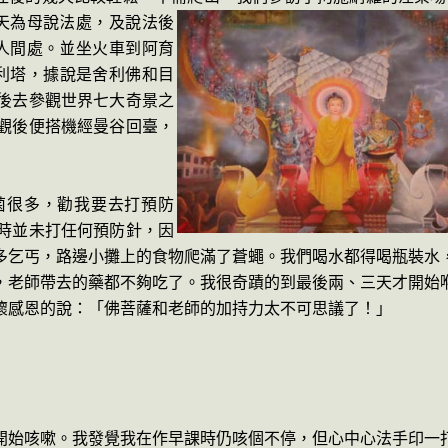
天為母說法處，及說法後
人間處。並坐火車到阿育
利塔，據說是舍利佛和目
後去參觀世界七大奇景之
觀後便搭機經曼谷回臺，
菌很多，勸我要去打預防
時並未打任何預防針，因
多乞丐，路邊小攤上的食物爬滿了蒼蠅。我們喝水都得喝瓶裝水
，老師帶去的藥都不夠吃了。我很奇蹟的到最後兩、三天才開始
懷感恩的說：「佛菩薩和老師的加持力太不可思議了！」
開始咳嗽。我發覺我在作早課時仍咳個不停，但心中心法手印一