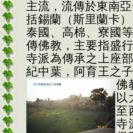
主流，流傳於東南亞
括錫蘭（斯里蘭卡）
泰國、高棉、寮國
傳佛教，主要指盛
寺派為傳承之上座
紀中葉，阿育王之
佛
以
至
寺