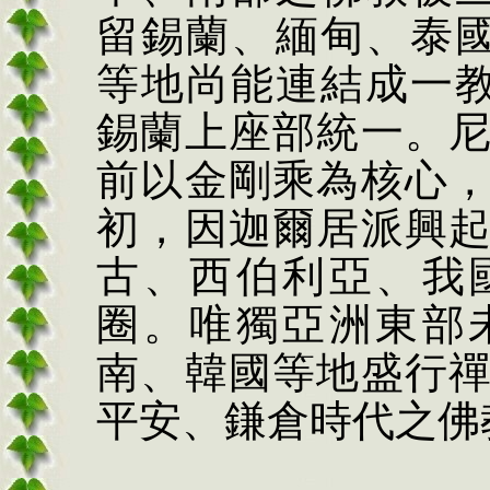
留錫蘭、緬甸、泰
等地尚能連結成一
錫蘭上座部統一。
前以金剛乘為核心
初，因迦爾居派興
古、西伯利亞、我
圈。唯獨亞洲東部
南、韓國等地盛行
平安、鎌倉時代之佛