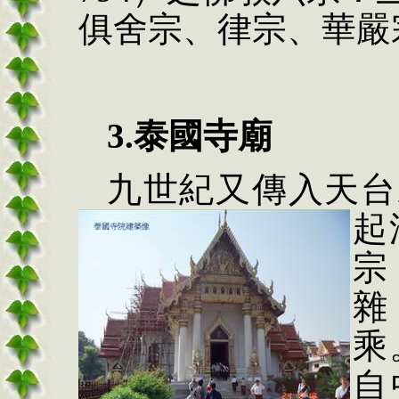
俱舍宗、律宗、華嚴
3.
泰國寺廟
九世紀又傳入天台
起
宗
雜
乘
自