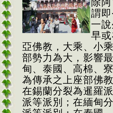
除阿
謂即
一說
早或
亞佛教，大乘、小
部勢力為大，影響
甸、泰國、高棉、
為傳承之上座部佛
在錫蘭分裂為暹羅
派等派別；在緬甸