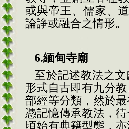
或與帝王、儒家、
論諍或
融合之情形。
6.
緬甸寺廟
至於記述
教法之文
形式自古即有九分教
部經等分類，然於最
憑記憶傳承教法，待
頃始有典籍型態，亦