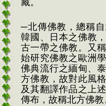
藏。
─北傳佛教，
總稱自
韓國、日本之佛教
古一帶之佛教。又
始研究佛教之歐洲
佛典流行之緬甸、
方
佛教，故對此風
及其翻譯作品之上
傳布，故稱北方佛教