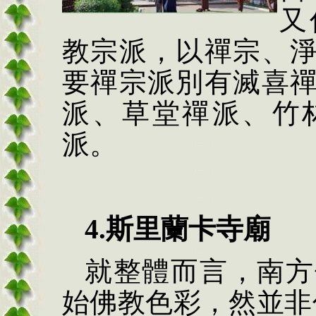
又
教宗派，以
禪宗、
要禪宗派別有滅喜
派、草堂禪派、竹
派。
4.
斯里蘭卡寺廟
就整體而言，南方
始佛教色
彩
，然並非