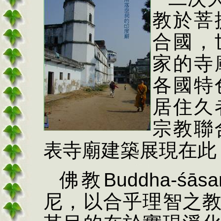
教於菩
合國，
家的寺
各國特
居住久
宗教聯
表寺廟建築展現在此
佛教
Buddha-
śā
sa
尼，以合乎理智之