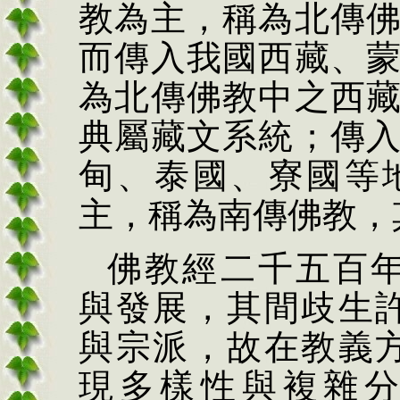
教為主，稱為北傳
而傳入我國西藏、
為北傳佛教中之西
典屬藏文系統；傳
甸、泰國、寮國等
主，稱為南傳佛教，
佛教經二千五百
與發展，其間歧生
與宗派，故在教義
現多樣性與複雜