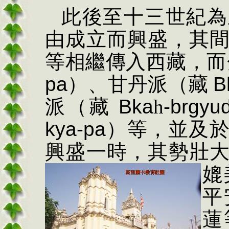
此後至十三世紀為
由成立而興盛，其
等相繼傳入西藏，而
pa
）、甘丹派（藏
B
派（藏
Bka
h
-brgyu
kya-pa
）等，並及
興盛一時，其勢壯
媲
平
蓮