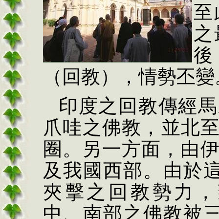
至
之
後
（回教），情勢丕變
印度之
回教傳經馬
爪哇之佛教，並北
圈
。另一方面，由
及我國西部。由於
夾擊之回教勢力，
中、南部之佛教被