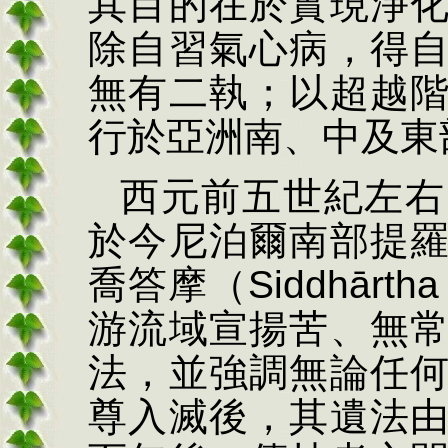
其目的在於實現淨
除自習氣心病，得
無有二執；以超越
行於亞洲南、中及東
西元前五世紀左右
於今尼泊爾南部提
喬答摩（
Siddh
ārth
游流域宣揚苦、無
法，並強調無論任
尊入滅後，其遺法