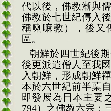
代以後，佛教漸與
佛教於七世紀傳入
稱喇嘛教），後又
區。
朝鮮於四世紀後期
後更派遣僧人至我
入朝鮮，形成朝鮮
本於六世紀前半葉
即發展為日本主要
794
）之佛教六宗：