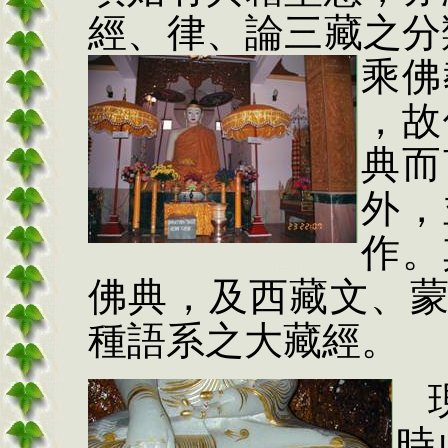
經、律、論三藏之分
乘佛
，故
典而
外，
作。
佛典，及西藏文、
種語系之大藏經。
時