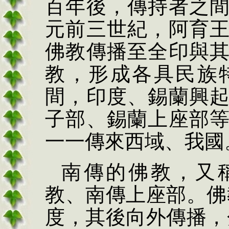
百年後，傳持者之
元前三世紀，阿育
佛教傳播至全印與
教，形成各具民族
間，印度、錫蘭興
子部、錫蘭上座部
一一傳來西域、我國
南傳的佛教，
又
教、南傳上座部。佛
度，其後向外傳播，