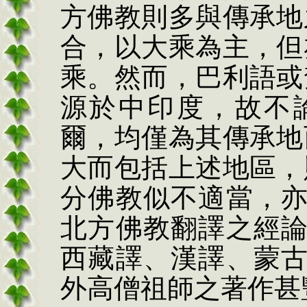
方佛教則多與傳
承地
合，以大乘為主，但
乘
。然而，巴利語或
源於中印度，故不
爾，均僅為其傳承地
大而包括上述地區，
分佛教似不適當，
北方佛教翻譯之經
西藏譯、漢譯、蒙
外高僧祖師之著作甚