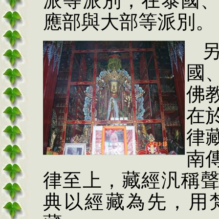
派等派別；在泰國
應部與大部等派別。
國
佛
在
律
南
律至上，藏經汎稱
典以經藏為先，用