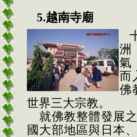
5.
越南寺廟
洲
氣
而
佛
世界三大宗教。
就佛教整體發展之
國大部地區與日本