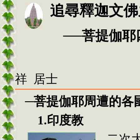
追尋釋迦文佛
──菩提伽耶四
祥 居士
─
菩提伽耶周遭的各
1.
印度教
二
次