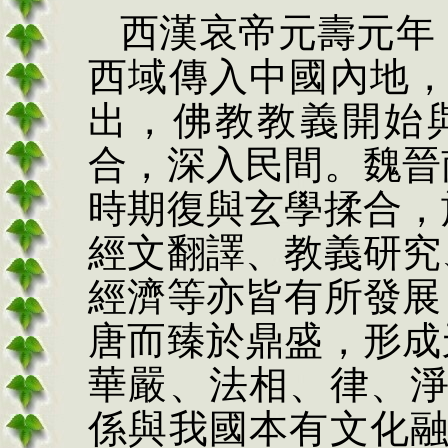
西漢哀帝元壽元年
西域傳入中國內地
出，佛教教義開始
合，深入民間。魏晉
時期復與玄學揉合，
經文翻譯、教義
研究
經濟等亦皆有所發展
唐而臻於鼎盛，形成
華嚴、法相、律、
係與我國本有文化