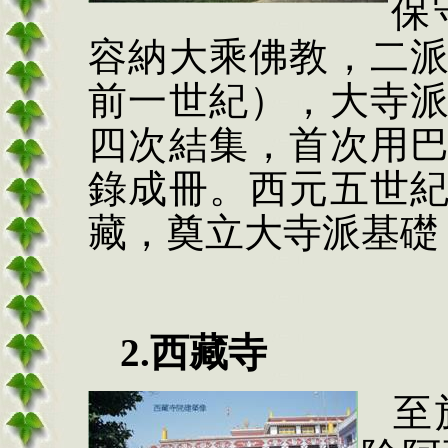
保
容納大乘佛教，二
前
一世紀），大寺
四次結集，首次用
錄成冊。西元五世
藏，奠立大寺派基礎
2.
西藏寺
至