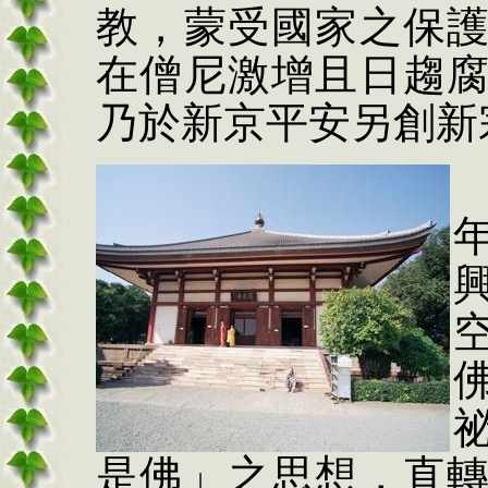
教，蒙受國家之保
在僧尼激增且日趨
乃於新京平安另創新
是佛」之思想，直