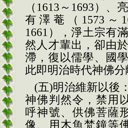
（
1613
～
1693
）、
有澤菴（
1573
～
1
1661
），淨土宗有
然人才輩出，卻由
滯，復以儒學、國
此即明治時代神佛分
(
五
)
明治維新以後
神佛判然令，禁用
呼神號、供佛菩薩
像、用木魚梵鐘等