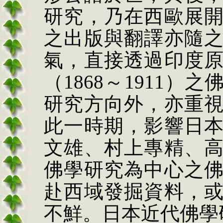
研究，乃在西歐展
之出版與翻譯亦隨
氣，直接透過印度
（
1868
～
1911
）之
研究方向外，亦重
此一時期，影響日
文雄、村上專精、
佛學研究為中心之
赴西域發掘資料，
不鮮。日本近代佛學