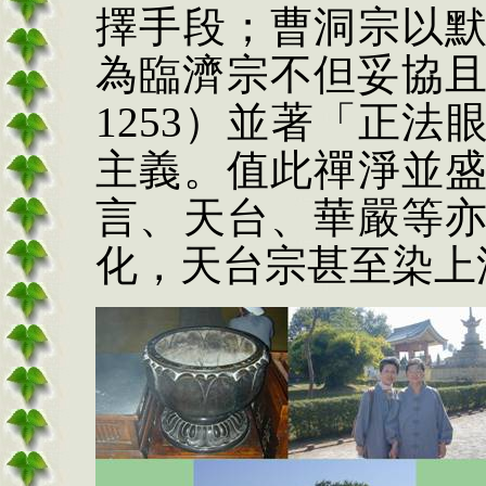
擇手段；曹洞宗以
為臨濟宗不但妥協
1253
）並著「正法
主義。值此禪淨並
言、天台、華嚴等
化，天台宗甚至染上