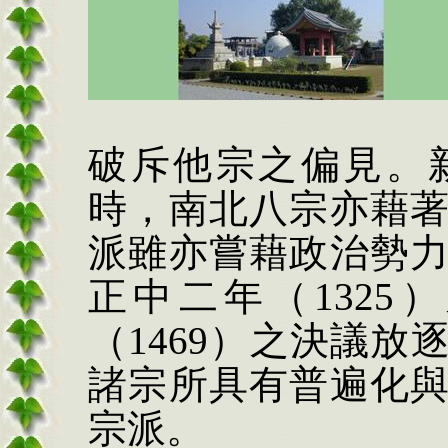
破斥他宗之偏見。
時，南北八宗亦藉
派雖亦嘗藉政治勢
正中二年（
1325
）
（
1469
）之決議放
諸宗所具有普遍化
宗派。