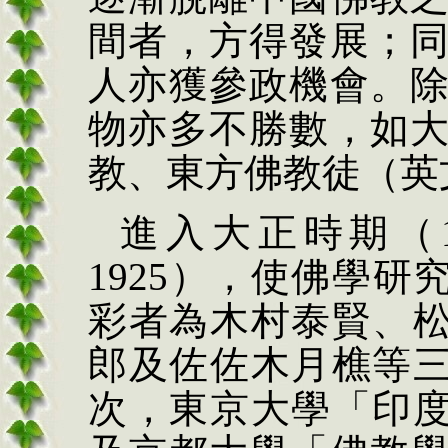
間者，方得發展；
人亦獲參政機會。
物亦多不勝數，如
教、東方佛教徒（英
進入大正時期（
1925
），使佛學研
彩者為木村泰賢、
郎及佐佐木月樵等
次，東京大學「印