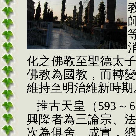
化之佛教至聖德太
佛教為國教，而轉
維持至明治維新時期
推古天皇（
593
～
6
興隆者為三論宗、
次為俱舍、成實，