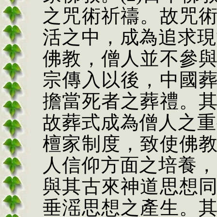
之咒術祈禱。故咒
活之中，成為追求現
佛教，僧人並不參
宗傳入以後，中國
擔當死者之葬禮。
故葬式成為僧人之重
檀家制度，致使佛
人信仰方面之培養，
與其古來神道思想
垂
滛
思想之產生。