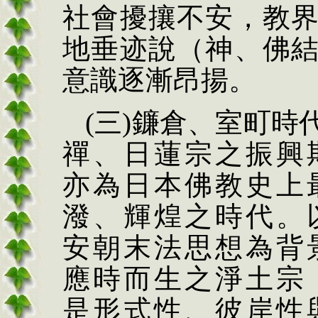
社會擾攘不安，教
地垂迹說（神、佛
意識逐漸昂揚。
(
三
)
鐮倉、室町時
禪、日蓮宗之振興
亦為日本佛教史上
潑、輝煌之時代。
安朝末法思想為背
應時而生之淨土宗
是形式性、彼岸性