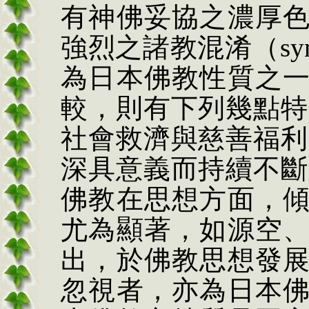
有神佛妥協之濃厚
強烈之諸教混淆（
sy
為日本佛教性質之
較，則有下列幾點特
社會救濟與慈善福利
深具意義而持續不斷
佛教在思想方面，
尤為顯著，如源空
出，於佛教思想發
忽視者，亦為日本