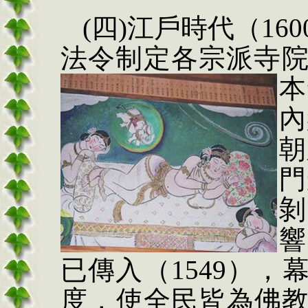
(
四
)
江戶時代（
160
法令制定各宗派寺
本
內
朝
門
剝
響
已傳入（
1549
），
度，使全民皆為佛