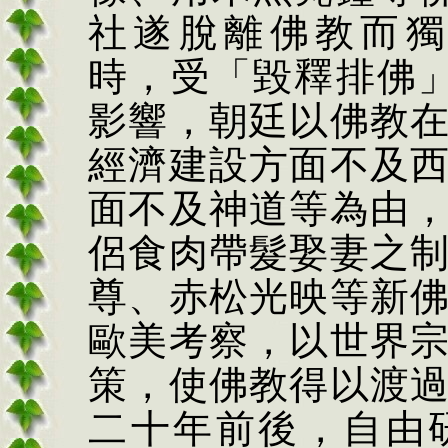
社遂脫離佛教而獨
時，受「毀釋排佛
影響，朝廷以佛教
經濟建設方面不及
面不及神道等為由
侶食肉帶髮娶妻之
尊、赤松光映等新
歐美考察，以世界
策，使佛教得以渡
二十年前後，自由