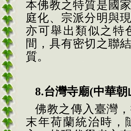
本佛教之特質是國
庭化、宗派分明與
亦可舉出類似之特
間，具有密切之聯
質。
8.
台灣寺廟
(
中華朝
佛教之傳入臺灣，
末年荷蘭統治時，