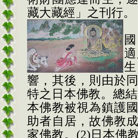
藏大藏經」之刊行。
國
適
生
響，其後，則由於
特之日本佛教。總結
本佛教被視為鎮護
助者自居，故佛教
家佛教。
(2)
日本佛