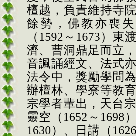
檀越，負責維持寺
餘勢，佛教亦喪失
（
1592
～
1673
）東
濟、曹洞鼎足而立
音諷誦經文、法式
法令中，獎勵學問
辦檀林、學寮等教
宗學者輩出，天台
靈空（
1652
～
1698
1630
）、日講（
162