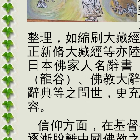
整理，如縮刷大藏
正新脩大藏經等亦
日本佛家人名辭書
（龍谷）、佛教大
辭典等之問世，更
容。
信仰方面，在基督
逐漸脫離中國佛教