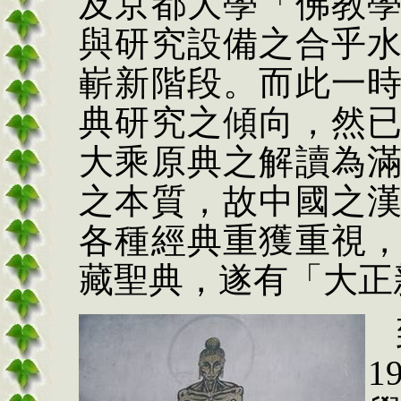
及京都大學「佛教
與研究設備之合乎
嶄新階段。而此一
典研究之傾向，然
大乘原典之解讀為
之本質，故中國之
各種經典重獲重視
藏聖典，遂有「大正
1