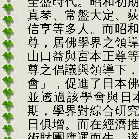
全盛時代。昭和初
真琴、常盤大定、
信亨等多人。而昭
尊，居佛學界之領
山口益與宮本正尊
尊之倡議與領導下
會」，促進了日本
並透過該學會與日
期，學界對綜合研
日俱增。而在經濟
術財團應運而生，