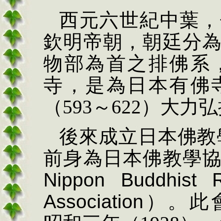
西元六世紀中葉，
欽明帝朝，朝廷分
物部為首之排佛系
寺，是為日本有佛
（
593
～
622
）大力弘
後來成立日本佛教
前身為日本佛教學
Nippon Buddhist 
Association
）。此