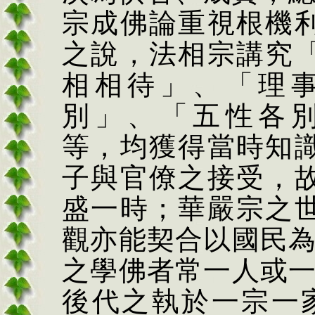
宗成佛論重視根機
之說，法相宗講究
相相待」、「理
別」
、「五性各
等，均獲得當時知
子與官僚之接受，
盛一時；華嚴宗之
觀
亦能契合以國民
之學佛者常一人或
後代之執於一宗一