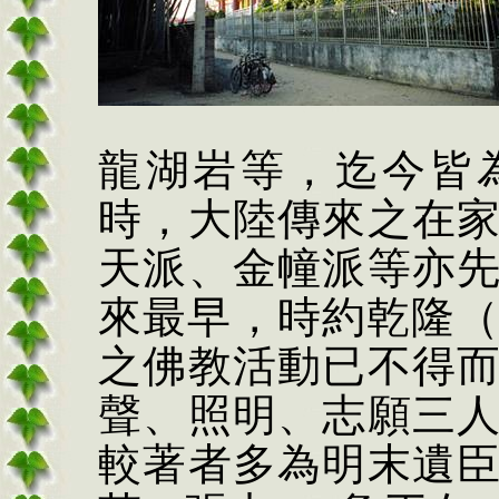
龍湖岩等，迄今皆
時，大陸傳來之在
天派、金幢派等亦
來最早，時約乾隆
之佛教活動已不得
聲、照明、志願三
較著者多為明末遺