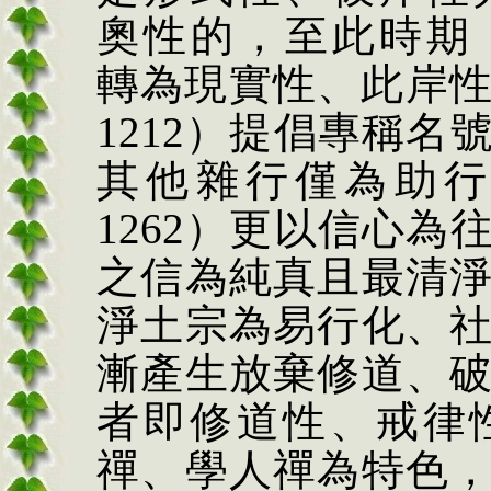
奧性的，至此時期
轉為現實性、此岸
1212
）提倡專稱名
其他雜行僅為助
1262
）更以信心為
之信為純真且
最清
淨土宗為易行化、
漸產生放棄修道、
者即修道性、戒律
禪、學人禪為特色