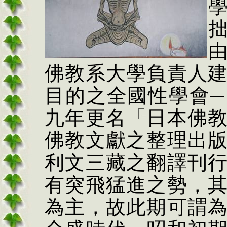
佛教系大學負責人
目的之全國性學會
─
九年更名「日本佛
佛教文獻之整理出
利文三藏之翻譯刊
有突飛猛進之勢，
為主，故此期可謂