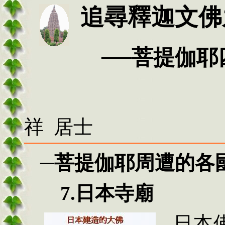
追尋釋迦文佛
──菩提伽耶四
祥 居士
─
菩提伽耶周遭的各
7.
日本寺廟
日本