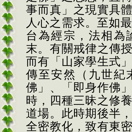
事而真」之現實具
人心之需求。至如
台為經宗，法相為
末。有關戒律之傳
而有「山家學
生式
傳至安然（九世紀
佛」、「即身作佛
時，四種三昧之修
道場。此時期後半
全密教化，致有東