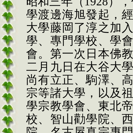
昭和三年（
1928
），
學渡邊海旭發起，
大學藤岡了淳之加
學、專門學校、學
會。第一次日本佛
二月九日在大谷大
尚有立正、駒澤、
宗等諸大學，以及
學宗教學會、東北
校、智山勸學院、
院、名古屋真宗專