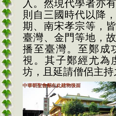
入。然現代學者亦
則自三國時代以降
期、南宋孝宗等，
臺灣、金門等地，
播至臺灣。至鄭成
視。其子鄭經尤為
坊，且延請僧侶主持