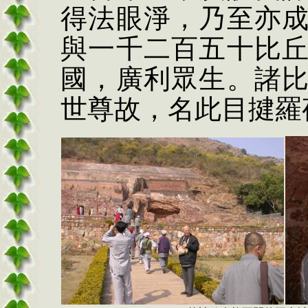
得法眼淨，乃至亦
與一千二百五十比
國，廣利眾生。諸
世尊故，名此目揵羅