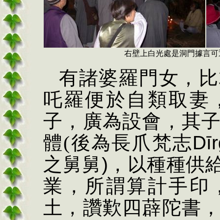
右壁上白光處是洞門據言可
有諸婆羅門女，比
吒羅便於自類取妻
子，廣為設會，其
體
(後為長爪梵志
D
ī
之舅舅
)
，
以種種供
業，所謂算計手印
土，讚歎四薜陀書