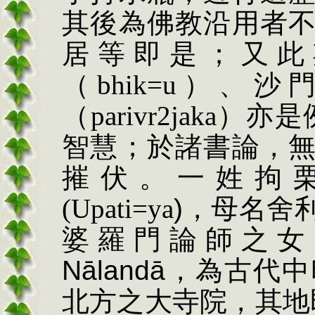
其後為佛教沿用者
居等即是；又此
（
bhik=u
）、沙
（
parivr2jaka
）亦是
智慧；於諸書論，
摧伏。一姓拘
(
Upati=ya
)
，母名舍
婆羅門論師之女
Nālandā
，為古代中
北方之大寺院，其地