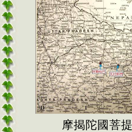
摩揭陀國菩