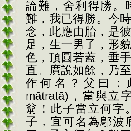
論難，舍利得勝。
難，我已得勝。今
念，此應由胎，是
足，生一男子，形
色，頂圓若蓋，垂
直。廣說如餘，乃
作何名？父曰：
mātratā)
，當與立
翁！此子當立何字
子，宜可名為鄔波