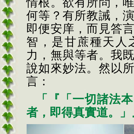
情根。欲有所問，
何等？有所教誡，
即便安庠，而見答
智，是甘蔗種天人
力，無與等者。我
說如來妙法。然以
言：
「『「一切諸法本
者，即得真實道。」