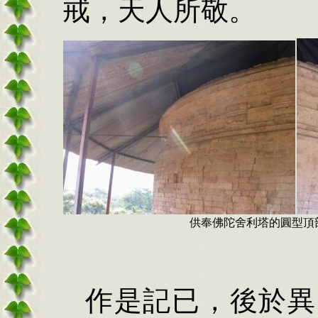
戒，天人所敬。
供奉佛陀舍利塔的圓型頂
作是記已，後於異