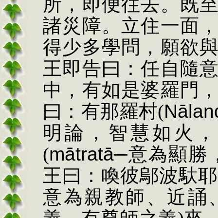
所，即便往去。既
諸災障。立住一面
得少多學問，願欲
王即告曰：任自隨
中，有如是婆羅門
曰：有那羅村
(
Nālan
明論，智慧如火，
(
m
ātratā
─意為顯勝
王曰：喚彼鄔波馱耶
意為親教師、近誦