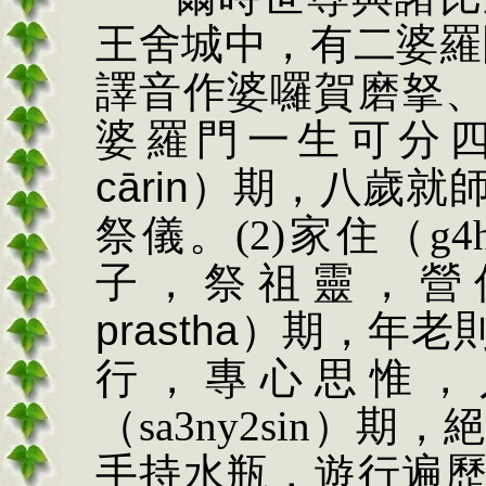
王舍城中，有二婆羅
譯音作婆囉賀磨拏
婆羅門一生可分
c
ārin
）期，八歲就
祭儀。
(2)
家住（
g4
子，祭祖靈，營
prastha
）期，年老
行，專心思惟，
（
sa3ny2sin
）期，絕
手持水瓶，遊行遍