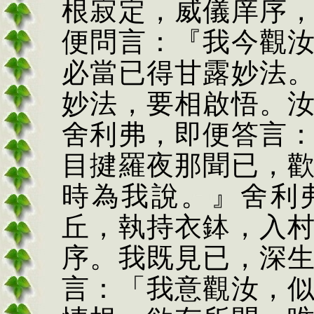
根寂定，威儀庠序
便問言：『我今觀
必當已得甘露妙法
妙法，要相啟悟。
舍利弗，即便答言
目揵羅夜那聞已，
時為我說。』舍利
丘，執持衣
鉢
，入
序。我既見已，深
言：「我意觀汝，