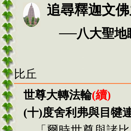
追尋釋迦文佛
──
八大聖地
比丘
世尊大轉法輪
(
續
)
(十)度
舍利弗與目犍
「爾時世尊與諸比