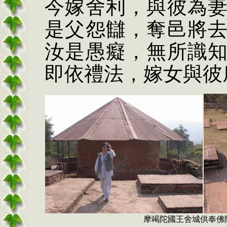
今嫁舍利，與彼為
是父怨讎，奪邑將
汝是愚癡，無所識
即依禮法，嫁女與彼
摩竭陀國王舍城供奉佛