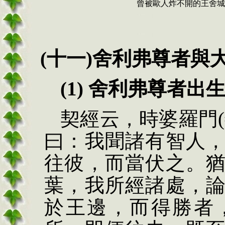
曾被歐人炸不開的王舍城
(十一)舍利弗尊者與
(1) 舍利弗尊者出
契經云，時婆羅門
曰：我聞諸有智人
往彼，而當伏之。
葉，我所經諸處，
於王邊，而得勝者