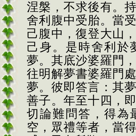
涅槃，不求後有。
舍利腹中受胎。當
己腹中，復登大山
己身。是時舍利於
夢。其底沙婆羅門
往明解夢書婆羅門
夢。彼即答言：其
善子。年至十四，
切論難問答，得為
空，眾禮等者，當