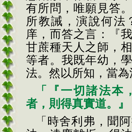
有所問，唯願見答
所教誡，演說何法
庠，而答之言：『
甘蔗種天人之師，
等者。我既年幼，
法。然以所知，當為
「『一切諸法本
者，則得真實道。』
「時舍利弗，聞阿