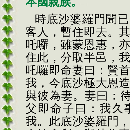
本國親族。
時底沙婆羅門聞已
客人，暫住即去。
吒囉，雖蒙恩惠，
住此，分取半邑，
吒囉即命妻曰：賢
我，今底沙極大恩
與彼為妻。妻曰：
父即命子曰：我久
我。此底沙婆羅門