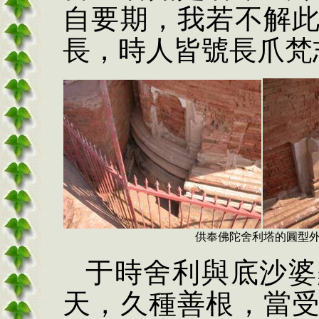
自要期，我若不解
長，時人皆號長爪梵
供奉佛陀舍利塔的圓型
于時舍利與底沙婆
天，久種善根，當