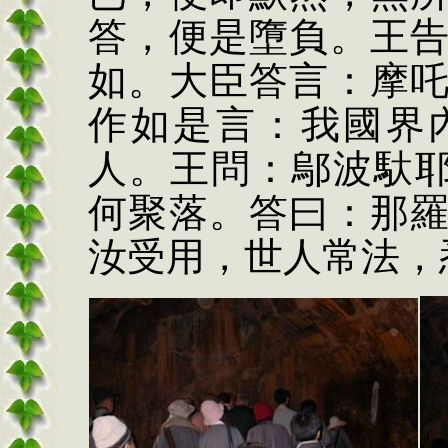
答，便是墮負。王
如。大臣答言：摩
作如是言：我國界
人。王問：鄔波馱
何聚落。答曰：那
汝受用，世人常法，