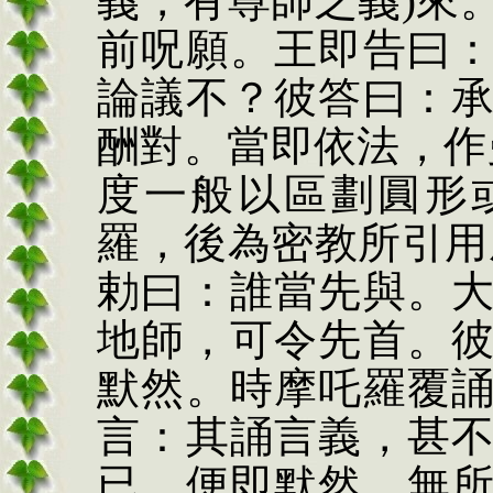
義，有尊師之義
)
來
前
呪
願。王即告曰
論議不？彼答曰：
酬對。當即依法，作
度一般以區劃圓形
羅，後為密教所引用
勅
曰：誰當先與。
地師，可令先首。
默然。時摩吒羅覆
言：其誦言義，甚
已，便即默然，無