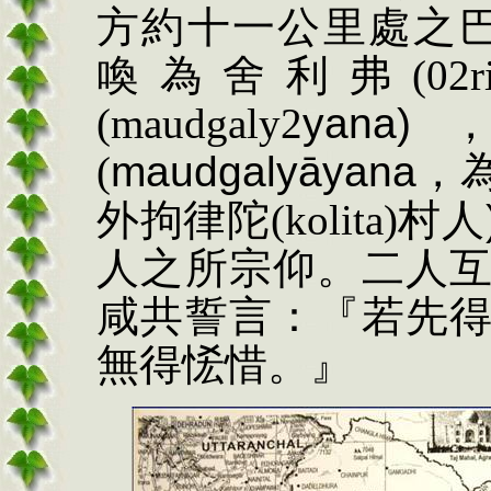
方約十一公里處之
喚為舍利弗
(
02
r
(
m
audgaly2
yana)
(
maudgaly
āyana
，
外拘律陀
(kolita)
村人
人之所宗仰。二人
咸共誓言：『若先
無得
恡
惜。』