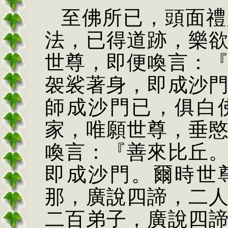
至佛所已，頭面禮
法，已得道跡，樂
世尊，即便喚言：
袈裟著身，即成沙
師成沙門已，俱白
家，唯願世尊，垂
喚言：『善來比丘
即成沙門。爾時世
那，廣說四諦，二
二百弟子，廣說四