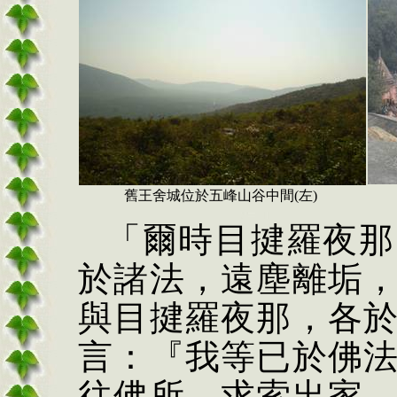
舊王舍城位於五峰山谷中間
(左)
「爾時目揵羅夜那
於諸法，遠塵離垢
與目揵羅夜那，各
言：『我等已於佛
往佛所，求索出家