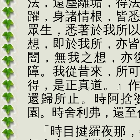
法，遠塵離垢，得
躍，身諸情根，皆
眾生，悉著於我所
想，即於我所，亦
闇，無我之想，亦
障。我從昔來，所
得，是正真道。』
還歸所止。時阿捨
園。時舍利弗，還至
「時目揵羅夜那，