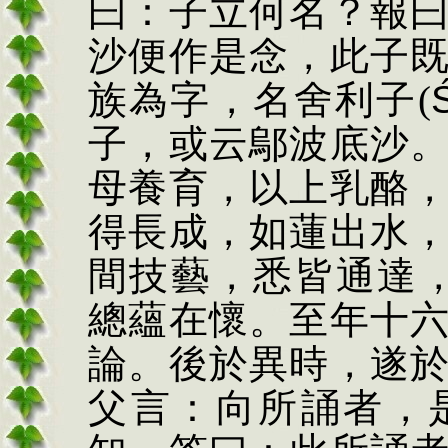
曰：子立何名？報
沙便作是念，此子
族為字，名舍利子
(
Ś
子，或云鄔波底沙
母養育，以上乳酪
得長成，如蓮出水
間技藝，悉皆通達
總蘊在懷。至年十
論。後於異時，遂
父言：向所誦者，