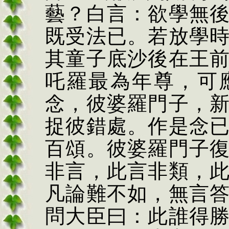
藝？白言：欲學無
既受法已。若放學
其童子底沙後在王
吒羅最為年尊，可
念，彼婆羅門子，
捉彼錯處。作是念
百頌。彼婆羅門子
非言，此言非類，
凡論難不如，無言
問大臣曰：此誰得