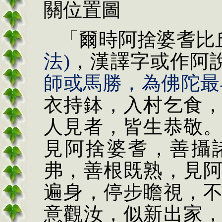
關位置圖
「爾時阿捨婆耆比
法)
，漢譯字或作阿
師
或馬勝
，為佛陀最
衣持
鉢
，入村乞食
人見者，皆生恭敬
見阿捨婆耆，善攝
弗，善根既熟，見
遍身，停步瞻視，
意觀汝，似新出家