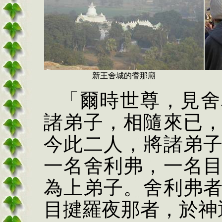
新王舍城的耆那廟
「爾時世尊，見舍
諸弟子，相隨來已
今此二人，將諸弟
一名舍利弗，一名
為上弟子。舍利弗
目揵羅夜那者，於神