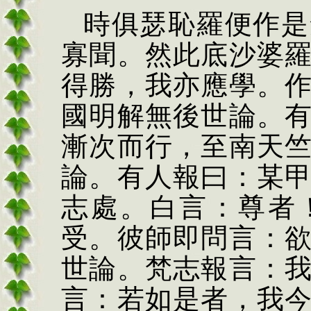
時俱瑟恥羅便作是
寡聞。然此底沙婆
得勝，我亦應學。
國明解無後世論。
漸次而行，至南天
論。有人報曰：某
志處。白言：尊者
受。彼師即問言：
世論。梵志報言：
言：若如是者，我