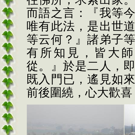
而語之言：『我等
唯有此法，是出世
等云何？』諸弟子
有所知見，皆大師
從。』於是二人，
既入門已，遙見如
前後圍繞，心大歡喜