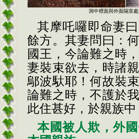
洞中裡面與外面隔室處
其摩吒囉即命妻曰
餘方。其妻問曰：
國王，今論難之時
妻裝束欲去，時諸
鄔波馱耶！何故裝
論難之時，不護於
此住甚好，於親族中
本國被人欺，外國