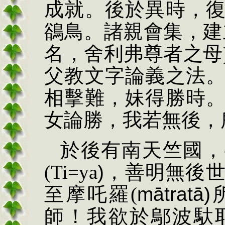
成就。後於異時，
鵒鳥。諸親會集，建
名，舍利弗尊者之母
父教文字論義之法
相擊難，妹得勝時
女論勝，我若無後，
於後有南天竺國，
(
Ti=ya
)
，
善明無後
至摩吒羅
(
mātratā)
師！我欲於鄔波馱