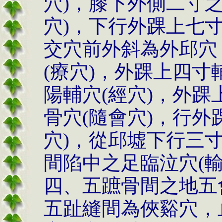
穴)，膝下外側二寸
穴)，下行外踝上七
交穴前外斜為外邱穴
(療穴)，外踝上四
陽輔穴(經穴)，外
骨穴(隨會穴)，行外
穴)，從邱墟下行三
間陷中之足臨泣穴(
四、五蹠骨間之地五
五趾縫間為俠谿穴，