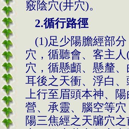
竅陰穴(井穴)。
2.循行路徑
(1)足少陽膽經部
穴，循聽會、客主人
穴，循懸顱、懸釐、
耳後之天衝、浮白、
上行至眉頭本神、陽
營、承靈、腦空等穴
陽三焦經之天牖穴之