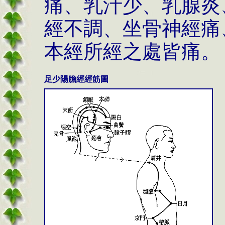
痛、乳汁少、乳腺炎
經不調、坐骨神經痛
本經所經之處皆痛。
足少陽膽經經筋圖