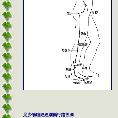
足少陽膽經經
別循行路徑圖