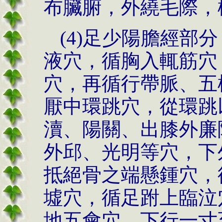
布臟腑，外繞毛際，
(4)足少陽膽經部
液穴，循胸入輒筋穴
穴，再循行帶脈、五
厭中環跳穴，從環跳
瀆、陽關、出膝外廉
外邱、光明等穴，下
抵絕骨之端懸鍾穴，
墟穴，循足跗上臨泣
地五會穴，下行一寸