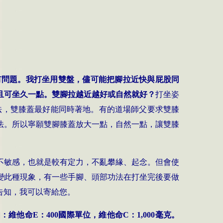
有問題。我打坐用雙盤，儘可能把腳拉近快與屁股同
且可坐久一點。雙腳拉越近越好或自然就好？
打坐姿
法，雙膝蓋最好能同時著地。有的道場師父要求雙膝
法。所以寧願雙腳膝蓋放大一點，自然一點，讓雙膝
不敏感，也就是較有定力，不亂攀緣、起念。但會使
變此種現象，有一些手腳、頭部功法在打坐完後要做
告知，我可以寄給您。
如：維他命
E
：
400
國際單位，維他命
C
：
1,000
毫克。