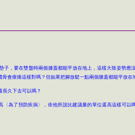
墊子，要在雙盤時兩個膝蓋都能平放在地上，這樣大致姿勢應
髖骨會痠痛這樣對嗎？但如果把腳放鬆一點兩個膝蓋都能平放在
樣長久下去可以嗎？
高〈為了預防疾病〉，依他所說比建議量的單位還高這樣可以