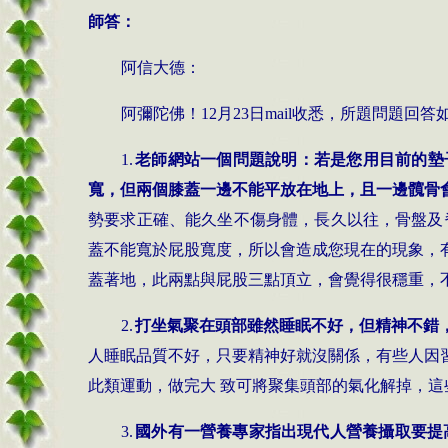
師答：
阿信大德：
阿彌陀佛！
12
月
23
日
mail
收悉，所題問題回答
1.
老師網站一個問題說明：若是您用目前的墊
寬，但兩個膝蓋一邊不能平放在地上，且一邊髖骨
勢要求正確、能久坐不傷身體，長久以往，骨盤及
蓋不能寬於屁股寬度，所以會造成您現在的現象，
蓋著地，此兩點與屁股三點頂立，會覺得很穩重，
2.
打坐氣聚在頭部雖然睡眠不好，但精神不錯
人睡眠品質不好，只要精神好就沒關係，有些人因
此類運動，做完大 致可將聚集頭部的氣化解掉，
3.
國外有一營養專家指出現代人營養攝取要提