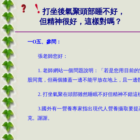
打坐後氣聚頭部睡不好，
但精神很好，這樣對嗎？
一O五、
參問：
張老師您好：
1.
老師網站一個問題說明：「若是您用目前的
股同寬，但兩個膝蓋一邊不能平放在地上，且一邊
2.
打坐氣聚在頭部雖然睡眠不好但精神不錯這
3.
國外有一營養專家指出現代人營養攝取要提
克。謝謝。