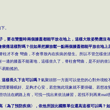
如下。
子，要在雙盤時兩個膝蓋都能平放在地上，這樣大致姿勢應沒
會痠痛這樣對嗎？但如果把腳放鬆一點兩個膝蓋都能平放在地上
脊柱才不會 彎曲，不會導致內在疾病的發生。所以不管怎樣坐
有一邊的膝蓋不能著地，這樣坐久了，脊柱會彎曲，是不好的坐
不易動搖的。
，這樣長久下去可以嗎？
氣聚頭部一方面可以使您的心對外境較
習慣要睡眠好、足夠才心安，若您無此現象就不要掛礙。若想改
這些功法在網路上有，可找一找出來依法練習，若找不到再來
mail
高〈為了預防疾病〉，依他所說比國際單位還高這樣可以嗎？