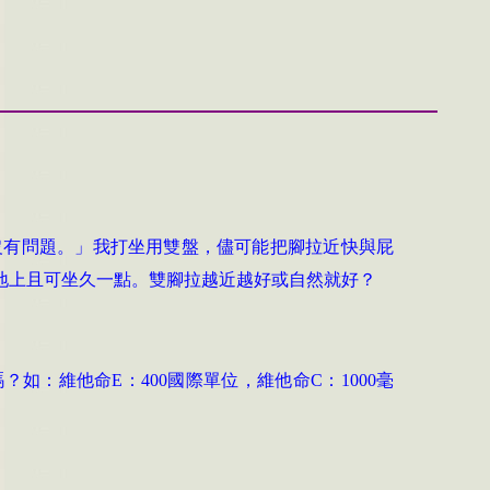
沒有問題。」我打坐用雙盤，儘可能把腳拉近快與屁
地上且可坐久一點。雙腳拉越近越好或自然就好？
嗎？如：維他命
E
：
400
國際單位，維他命
C
：
1000
毫