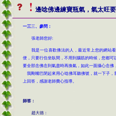
邊唸佛邊練寶瓶氣，氣太旺要
一三
三
、
參問：
張老師您好
:
我是一位喜歡佛法的人，最近常上您的網站
便，只要行住坐臥間，不用到腦筋的時候，您都可
要全部念佛念到氣盡時再換氣，如此一面攝心念佛
我剛嘴巴閉起來用心唸佛耳聽佛號，就一下子，
上回答，感謝老師費心指導。
師答：
趙大德：