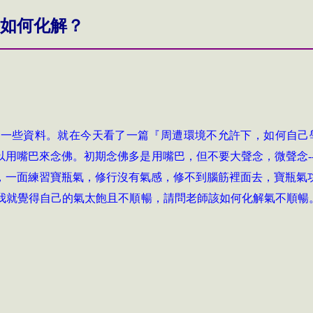
如何化解？
看一些資料。就在今天看了一篇『周遭環境不允許下，如何自己
以用嘴巴來念佛。初期念佛多是用嘴巴，但不要大聲念，微聲念
-
，一面練習寶瓶氣，修行沒有氣感，修不到腦筋裡面去，寶瓶氣
我就覺得自己的氣太飽且不順暢，請問老師該如何化解氣不順暢