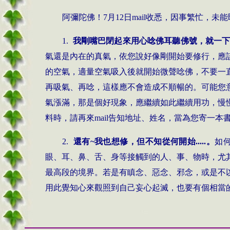
阿彌陀佛！
7
月
12
日
mail
收悉，因事繁忙，未能
1.
我剛嘴巴閉起來用心唸佛耳聽佛號，就一
氣還是內在的真氣，依您說好像剛開始要修行，應
的空氣，適量空氣吸入後就開始微聲唸佛，不要一
再吸氣、再唸，這樣應不會造成不順暢的。可能您
氣漲滿，那是個好現象，應繼續如此繼續用功，慢
料時，請再來
mail
告知地址、姓名，當為您寄一本
2.
還有
~
我也想修，但不知從何開始
.....
。
如
眼、耳、鼻、舌、身等接觸到的人、事、物時，尤
最高段的境界。若是有瞋念、惡念、邪念，或是不
用此覺知心來觀照到自己妄心起滅，也要有個相當