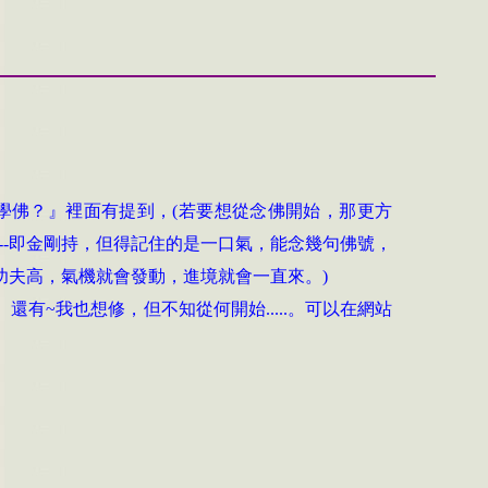
學佛？』裡面有提到，
(
若要想從念佛開始，那更方
--
即金剛持，但得記住的是一口氣，能念幾句佛號，
功夫高，氣機就會發動，進境就會一直來。
)
。還有
~
我也想修，但不知從何開始
.....
。可以在網站