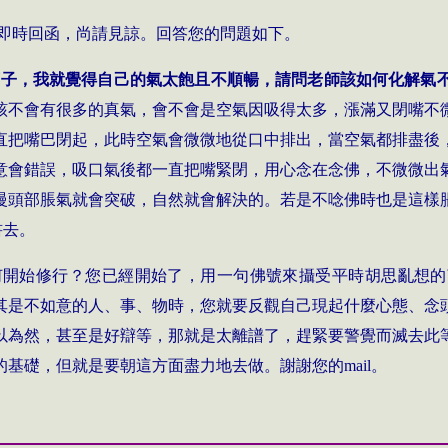
即時回函，尚請見諒。回答您的問題如下。
下子，我就覺得自己的氣太飽且不順暢，請問老師該如何化解氣
該不會有很多的真氣，會不會是空氣因吸得太多，漲滿又閉嘴不
直把嘴巴閉起，此時空氣會微微地從口中排出，當空氣都排盡後
意會錯誤，吸口氣後都一直把嘴緊閉，用心念在念佛，不微微出
慢頭部脹氣就會突破，自然就會解決的。若是不唸佛時也是這樣
書去。
何開始修行？您已經開始了，用一句佛號來攝受平時胡思亂想的
其是不如意的人、事、物時，您就要反觀自己現起什麼心態、念
以為然，甚至是好辯等，那就是太離譜了，趕緊要警覺而滅去此
的基礎，但就是要朝這方面盡力地去做。謝謝您的
mail
。