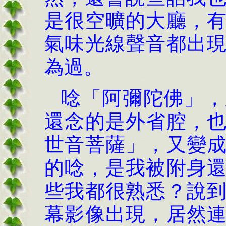
是很空曠的大廳，
氣味光線聲音都出
為過。
唸「阿彌陀佛」，
還念的是外省腔，
世音菩薩」，又變
的唸，是我被附身
些我都很熟悉？說
幕影像出現，居然