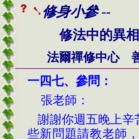
修身小參 --
修法中的異
法爾禪修中心 
一四七
、
參問：
張老師：
謝謝你週五晚上辛
些新問題請教老師