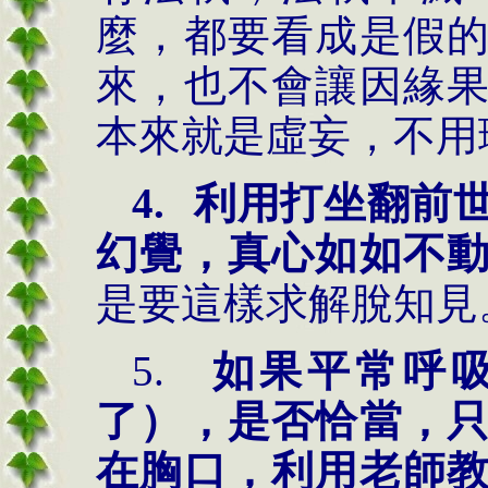
麼，都要看成是假
來，也不會讓因緣
本來就是虛妄，不用
4.
利用打坐翻前
幻覺，真心如如不
是要這樣求解脫知見
5.
如果平常呼
了），是否恰當，
在胸口，利用老師