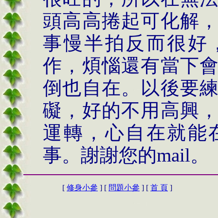
頭高高捲起可化解
事慢半拍反而很好
作，煩惱還有當下
倒也自在。以後要
礙，好的不用高興
運轉，心自在就能
事。謝謝您的
mail。
[
修身小參
] [
問題小參
] [
首 頁
]