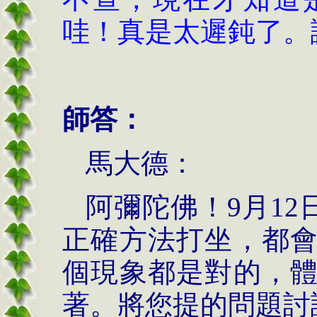
哇！真是太遲鈍了。
師答：
馬大德：
阿彌陀佛！
9
月
12
正確方法打坐，都
個現象都是對的，
著。將您提的問題討