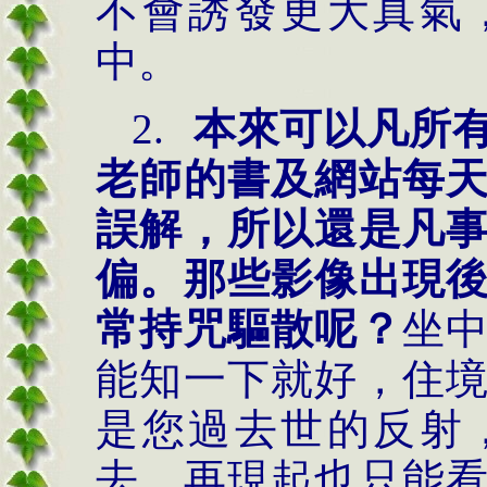
不會誘發更大真氣
中。
2.
本來可以凡所
老師的書及網站每
誤解，所以還是凡
偏。那些影像出現
常持咒驅散呢？
坐
能知一下就好，住
是您過去世的反射
去，再現起也只能