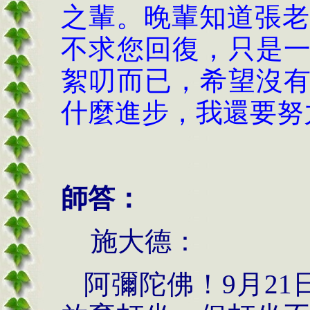
之輩。晚輩知道張老
不求您回復，只是
絮叨而已，希望沒
什麼進步，我還要努
師答：
施大德：
阿彌陀佛！
9
月
21