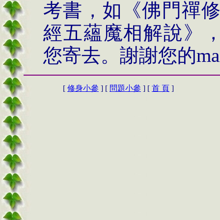
考書，如《佛門禪
經五蘊魔相解說》
您寄去。謝謝您的
ma
[
修身小參
] [
問題小參
] [
首 頁
]