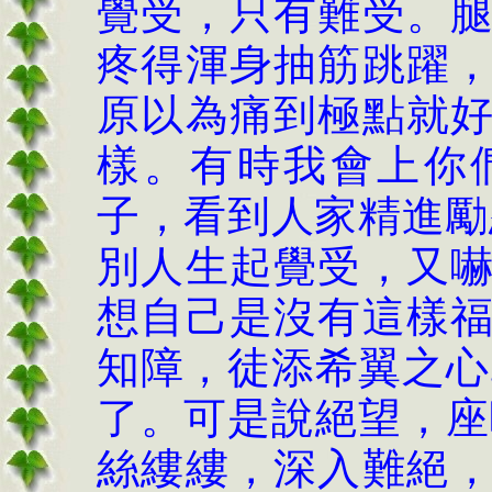
覺受，只有難受。
疼得渾身抽筋跳躍
原以為痛到極點就
樣。有時我會上你
子，看到人家精進勵
別人生起覺受，又
想自己是沒有這樣
知障，徒添希翼之心
了。可是說絕望，座
絲縷縷，深入難絕