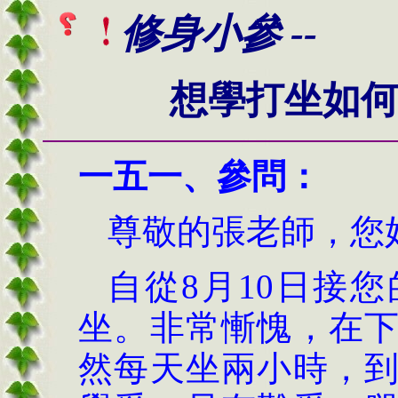
修身小參 --
想學打坐如
一
五
一
、
參問：
尊敬的張老師，您
自從
8
月
10
日接您
坐。非常慚愧，在
然每天坐兩小時，