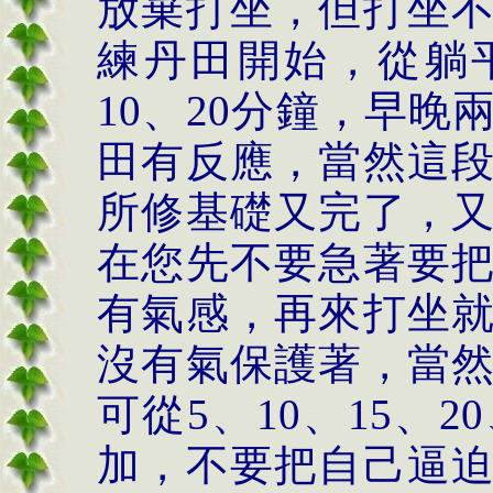
放棄打坐，但打坐
練丹田開始，從躺
10
、
20
分鐘，早晚
田有反應，當然這
所修基礎又完了，
在您先不要急著要
有氣感，再來打坐
沒有氣保護著，當
可從
5
、
10
、
15
、
20
加，不要把自己逼