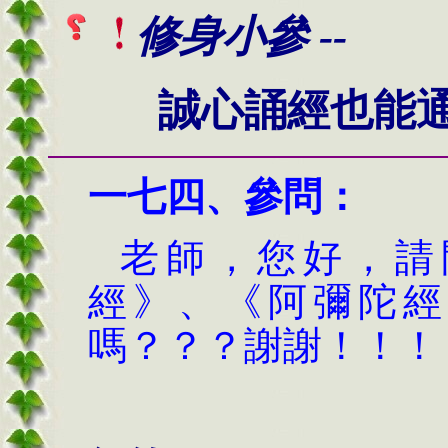
修身小參 --
誠心誦經也能
一七
四
、
參問：
老師，您好，請
經》、《阿彌陀經
嗎？？？謝謝！！！