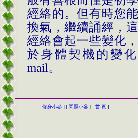
經絡的。但有時您
換氣，繼續誦經，
經絡會起一些變化
於身體契機的變化
mail
。
[
修身小參
] [
問題小參
] [
首 頁
]