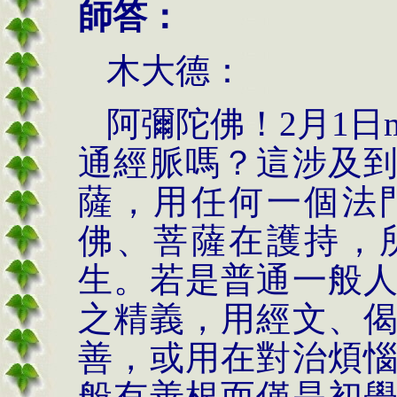
師答：
木大德：
阿彌陀佛！
2
月
1
日
通經脈嗎？這涉及
薩，用任何一個法
佛、菩薩在護持，
生。若是普通一般
之精義，用經文、
善，或用在對治煩
般有善根而僅是初