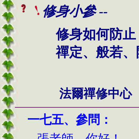
修身小參 --
修身如何防止
禪定、般若、開
法爾禪修中心
一七
五
、
參問：
張老師，你好！