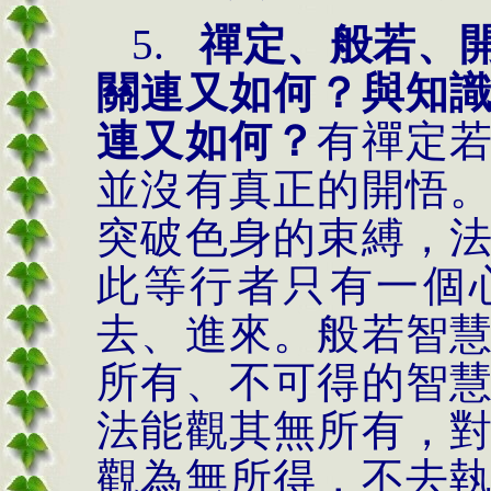
5.
禪定、般若、
關連又如何？與知
連又如何？
有禪定
並沒有真正的開悟
突破色身的束縛，
此等行者只有一個
去、進來。般若智
所有、不可得的智
法能觀其無所有，
觀為無所得，不去