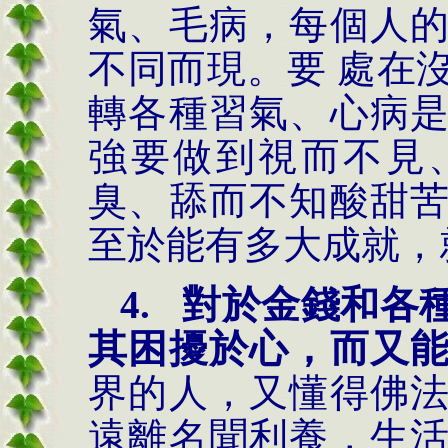
氣、毛病，每個人
不同而現。要 處在
轉各種習氣、心病
強要做到視而不見
臭、舔而不知酸甜
至於能有多大成就，
4.
對於金錢和各
其困擾於心，而又
界的人，又懂得佛
遠離名聞利養，生