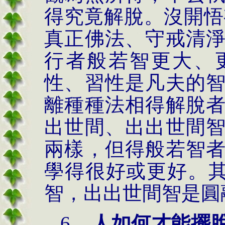
得究竟解脫。沒開悟
真正佛法、守戒清
行者般若智更大、
性、習性是凡夫的
離種種法相得解脫
出世間、出出世間
兩樣，但得般若智
學得很好或更好。
智，出出世間智是圓
6.
人如何才能擺