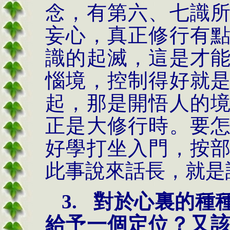
念，有第六、七識
妄心，真正修行有
識的起滅，這是才
惱境，控制得好就
起，那是開悟人的
正是大修行時。要
好學打坐
入
門，按
此事說來話長，就是
3.
對於心裏的種
給予一個定位？又