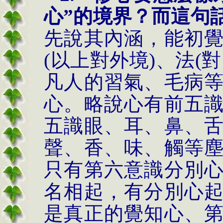
心”的境界？而這句
先說其內涵，能初
(以上對外境)、法(
凡人的習氣、毛病
心。略說心有前五
五識眼、耳、鼻、
聲、香、味、觸等
只有第六意識分別
名相起，有分別心
是真正的覺知心、