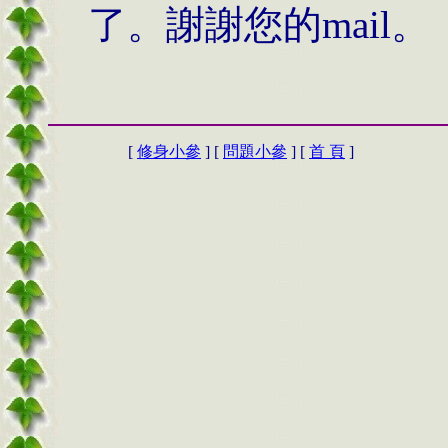
了。謝謝您的
mail。
[
修身小參
] [
問題小參
] [
首 頁
]