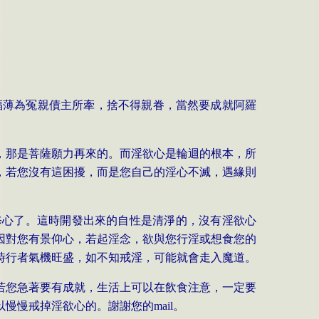
福薄為冤親債主所牽，捨不得親眷，當然要成就阿羅
，那是菩薩願力再來的。而淫欲心是輪迴的根本，所
，若您沒有這困擾，而是您自己的淫心不滅，遇緣則
修心了。這時開發出來的自性是清淨的，沒有淫欲心
因對您有景仰心，若起淫念，欲與您行淫或想食您的
時行者氣機旺盛，如不知戒淫，可能就會走入魔道。
若您急著要有成就，生活上可以在飲食注意，一定要
以慢慢戒掉淫欲心的。謝謝您的
mail
。