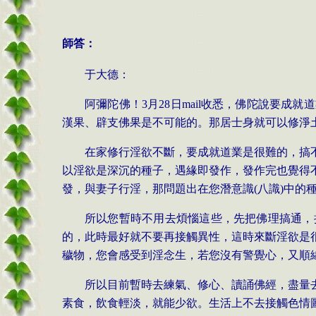
師答：
于大德：
阿彌陀佛！
3
月
28
日
mail
收悉，佛陀說要成就道
漢果、辟支佛果是不可能的。那居士身就可以修淨
在家修行淫欲不斷，要成就道業是很難的，搞
以淫欲是深沉的種子，遇緣即發作，發作完也覺得
發，與妻子行淫，那問題出在您潛意識
(
八識
)
中的
所以您暫時不用去煩惱這些，先把佛理搞通，
的，此時最好就不要再接觸異性，這時來斷淫欲是
穢物，您會感受到淫念生，若您沒有警覺心，又順
所以目前暫時去練氣、修心、讀誦佛經，盡量
素食，飲食輕淡，就能少欲。生活上不去接觸色情