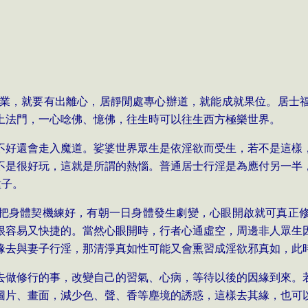
業，就要有出離心，居靜閒處專心辦道，就能成就果位。居士
土法門，一心唸佛、憶佛，往生時可以往生西方極樂世界。
不好還會走入魔道。娑婆世界眾生是依淫欲而受生，若不是這樣
不是很好玩，這就是所謂的熱惱。普通居士行淫是為應付另一半
種子。
把身體契機練好，有朝一日身體發生劇變，心眼開啟就可真正
很容易又快捷的。當然心眼開時，行者心通虛空，周邊非人眾生
緣去與妻子行淫，那清淨真如性可能又會熏習成淫欲邪真如，此
去做修行的事，改變自己的習氣、心病，等待以後的因緣到來。
圖片、畫面，減少色、聲、香等塵境的誘惑，這樣去其緣，也可