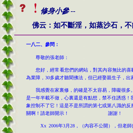
修身小參 --
佛云：如不斷淫，如蒸沙石，不
一八二、
參問：
尊敬的張老師：
您好，經常看您們的網站，對其內容無比的喜
為業障，30多歲才聽聞佛法，但已經娶親生子，
我感覺在家裏修，的確是不太容易，障礙很多
是一年半載不做，心裏還是有點想，禁不住誘惑！
象控制不了它！這是不是所謂的第七或第八識的反
關啊！請老師開示！ 謝謝！
Xx 2006年3月28，（內容不公開），但