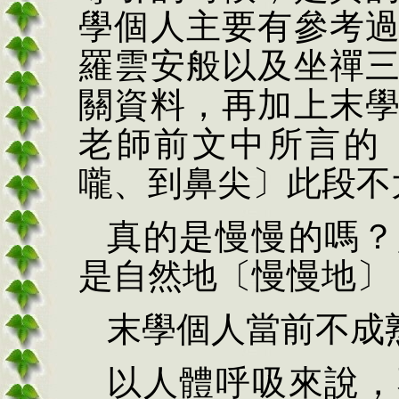
學個人主要有參考
羅雲安般以及坐禪
關資料，再加上末
老師前文中所言的
嚨、到鼻尖〕此段不
真的是慢慢的嗎？
是自然地〔慢慢地〕
末學個人當前不成
以人體呼吸來說，