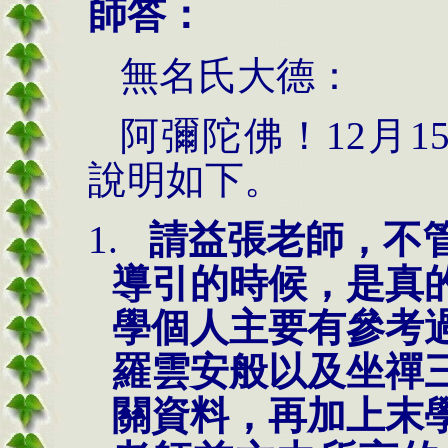
師答：
無名氏
大德：
阿彌陀佛！
12
月
1
說明如下。
1.
請益張老師，不
導引的時候，是真
學個人主要有參考
羅雲安般以及坐禪
關資料，再加上末