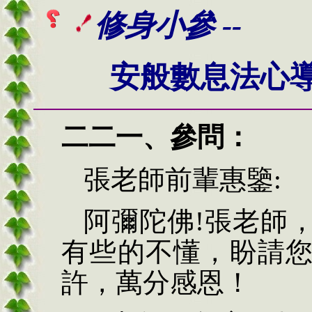
修身小參 --
安般數息法心
二二一、
參問：
張老師前輩惠鑒
:
阿彌陀佛!
張老師
有些的不懂，盼請
許，萬分感恩！