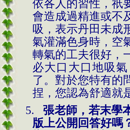
依各人的習性，祇
會造成過精進或不
吸，表示丹田未成
氣灌滿色身時，空
轉氣的工夫很好，
必大口大口地吸氣
了。對於您特有的
捏，您認為舒適就
5.
張老師，若末學
版上公開回答好嗎