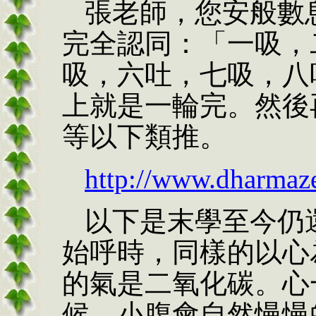
張老師，您安般數
完全認同：「一吸，
吸，六吐，七吸，八
上就是一輪完。然後
等以下類推。
http://www.dharmaz
以下是末學至今仍
始呼時，同樣的以心
的氣是二氧化碳。心
候，小腹會自然慢慢