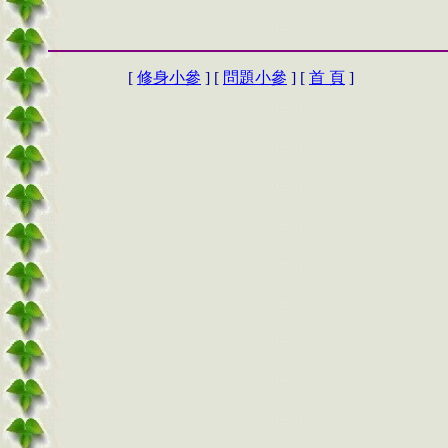
[
修身小參
] [
問題小參
] [
首 頁
]