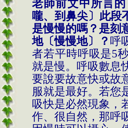
老師前文中所言的
嚨、到鼻尖〕此段
是慢慢的嗎？是刻
地〔慢慢地〕？
呼
者若平時呼吸是
5
就是慢。呼吸
數息
要說要故意快或故
服就是最好。若您
吸快是必然現象，
作、很自然，那呼