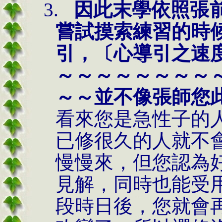
3.
因此末學依照張
嘗試摸索練習的時
引，〔心導引之速
～～～～～～～～
～～並不像張師您
看來您是急性子的
已修很久的人就不
慢慢來，但您認為
見解，同時也能受
段時日後，您就會