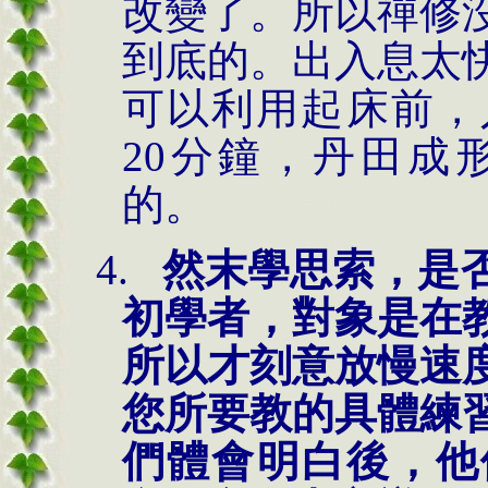
改變了。所以禪修
到底的。出入息太
可以利用起床前，
20分鐘，丹田成
的。
4.
然末學思索，是
初學者，對象是在
所以才刻意放慢速
您所要教的具體練
們體會明白後，他