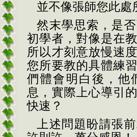
並不像張師您此處
然末學思索，是否
初學者，對像是在
所以才刻意放慢速
您所要教的具體練
們體會明白後，他
息，實際上心導引
快速？
上述問題盼請張前