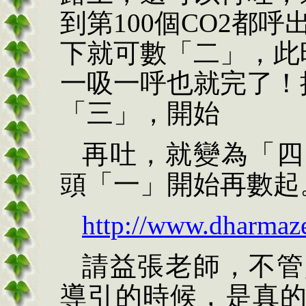
到第100個CO2都
下就可數「二」，此
一吸一呼也就完了！
「三」，開始
再吐，就變為「四
頭「一」開始再數起
http://www.dharma
請
益張老師，不管
導引的時候，是真