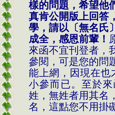
樣的問題，希望他
真肯公開版上回答
學，請以〔無名氏
成全，感恩前輩！
來函不宜刊登者，
參閱，可是您的問
能上網，因現在也
小參而已。至於來
姓，無姓者用其名
名，這點您不用掛礙