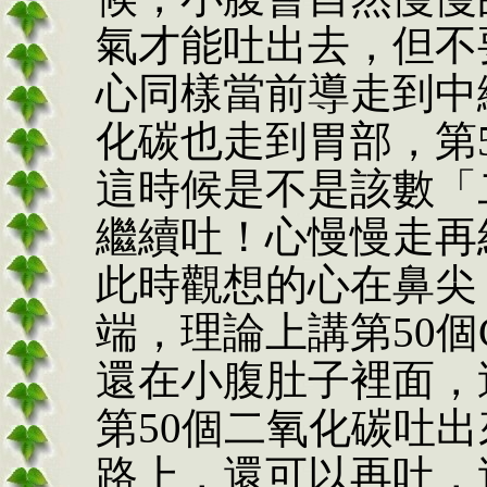
氣才能吐出去，但不
心同樣當前導走到中
化碳也走到胃部，第
這時候是不是該數「
繼續吐！心慢慢走再
此時觀想的心在鼻尖
端，理論上講第50個
還在小腹肚子裡面，
第50個二氧化碳吐出
路上，還可以再吐，