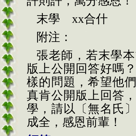
許則許，萬分感恩！
末學
xx合什
附注：
張老師，若末學本
版上公開回答好嗎
樣的問題，希望他
真肯公開版上回答
學，請以〔無名氏
成全，感恩前輩！