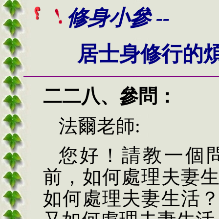
修身小參 --
居士身修行的煩
二二八、
參問：
法爾老師
:
您好！請教一個
前，如何處理夫妻
如何處理夫妻生活