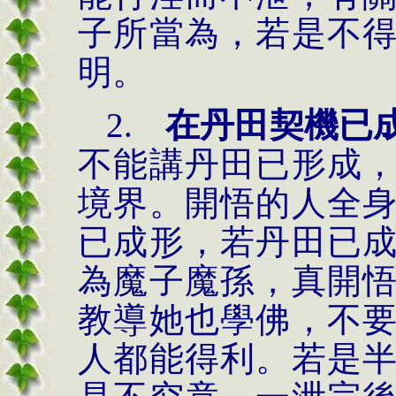
子所當為，若是不
明。
2.
在丹田契機已
不能講丹田已形成
境界。開悟的人全
已成形，若丹田已
為魔子魔孫，真開
教導她也學佛，不
人都能得利。若是