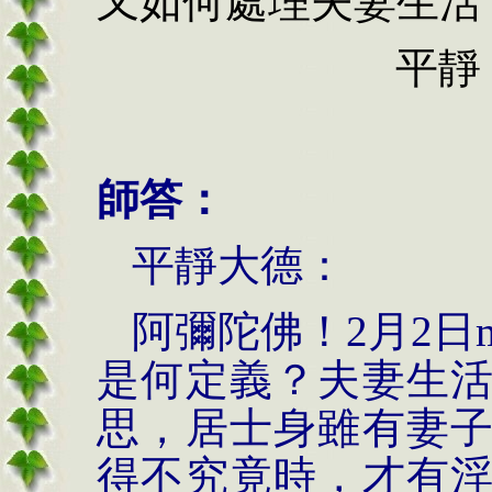
又如何處理夫妻生活
平靜
師答：
平靜大德：
阿彌陀佛！
2
月
2
日
是何定義？夫妻生
思，居士身雖有妻
得不究竟時，才有