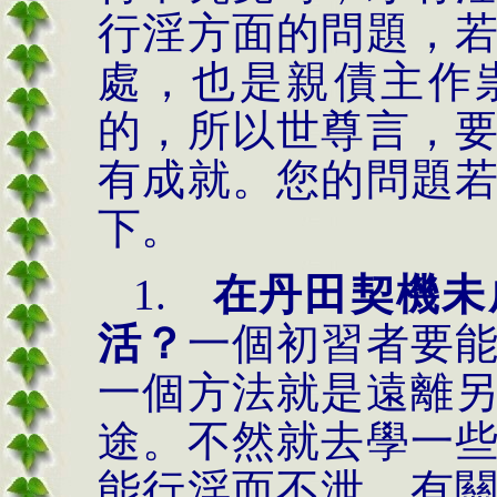
行淫方面的問題，
處，也是親債主作
的，所以世尊言，
有成就。您的問題
下。
1.
在丹田契機未
活？
一個初習者要
一個方法就是遠離
途。不然就去學一
能行淫而不泄，有