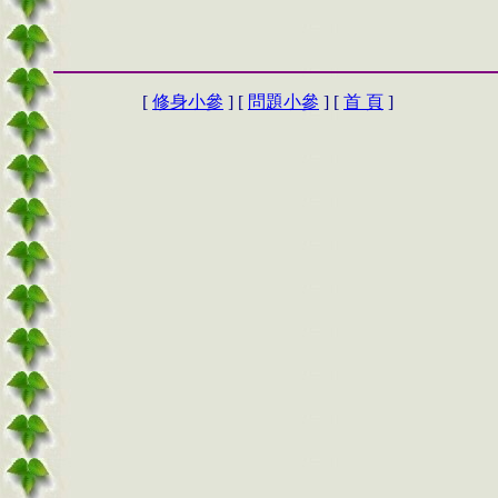
[
修身小參
] [
問題小參
] [
首 頁
]