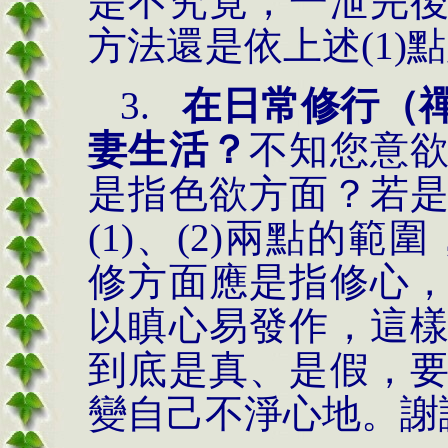
是不究竟，一泄完
方法還是依上述
(1)
點
3.
在日常修行（
妻生活？
不知您意
是指色欲方面？若
(1)
、
(2)
兩點的範圍
修方面應是指修心
以瞋心易發作，這
到底是真、是假，
變自己不淨心地。謝