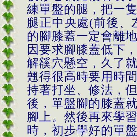
練單盤的腿，把一
腿正中央處
(前後、
的腳膝蓋一定會離
因要求腳膝蓋低下
解
豀
穴懸空，久了
翹得很高時要用時
持著打坐、修法，
後，單盤腳的膝蓋
腳上。然後再來學
時，初步學好的單