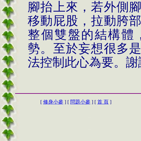
腳抬上來，若外側
移動屁股，拉動胯
整個雙盤的結構體
勢。至於妄想很多
法控制此心為要。謝
[
修身小參
] [
問題小參
] [
首 頁
]