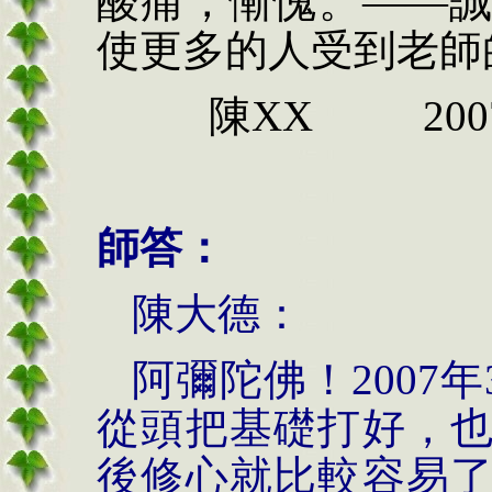
酸痛，慚愧。——
使更多的人受到老師
陳XX 200
師答：
陳大德：
阿彌陀佛！
2007
年
從頭把基礎打好，
後修心就比較容易