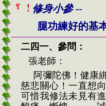
修身小參 --
腿功練好的基
二四一、
參問：
張老師：
阿彌陀佛！健康綁
慈悲關心！一直想
可惜我修法未見有