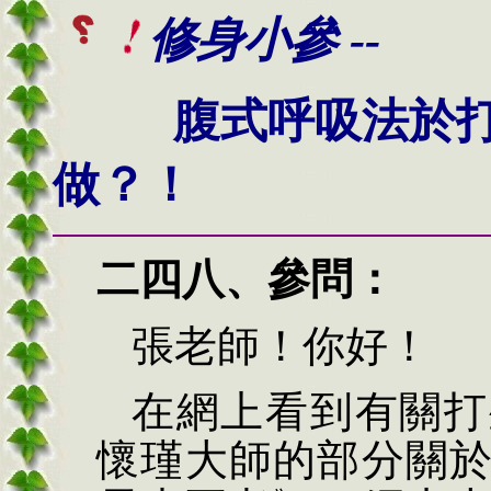
修身小參 --
腹式呼吸法於
做？！
二四八、
參問：
張老師！你好！
在網上看到有關打
懷瑾大師的部分關