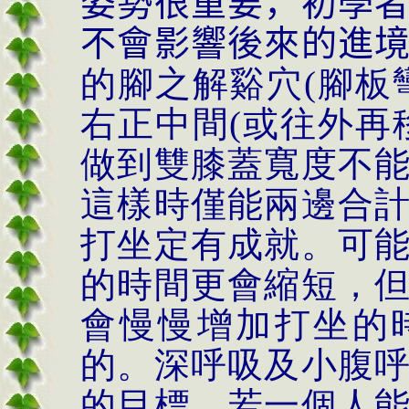
姿勢很重要，初學
不會影響後來的進
的腳之解谿穴
(腳板
右正中間(或往外再
做到雙膝蓋寬度不
這樣時僅能兩邊合
打坐定有成就。可
的時間更會縮短，
會慢慢增加打坐的
的。深呼吸及小腹
的目標，若一個人