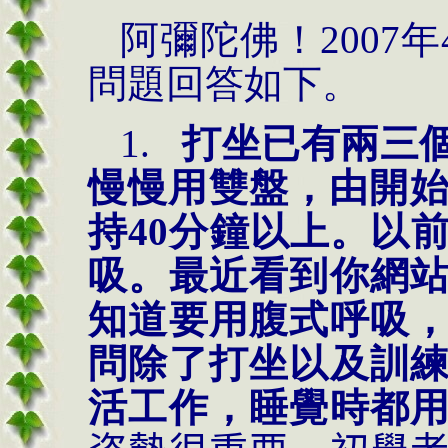
阿彌陀佛！
2007
年
問題回答如下。
1.
打坐已有兩三
慢慢用雙盤，由開
持
40
分鐘以上。以
吸。最近看到你網
知道要用腹式呼吸
問除了打坐以及訓
活工作，睡覺時都