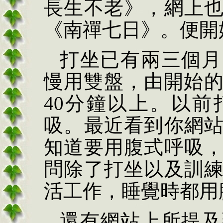
長生不老》，網上
《南禪七日》。便開
打坐已有兩三個月
慢用雙盤，由開始的
40分鐘以上。以
吸。最近看到你網
知道要用腹式呼吸
問除了打坐以及訓
活工作，睡覺時都用
還有網站上所提及