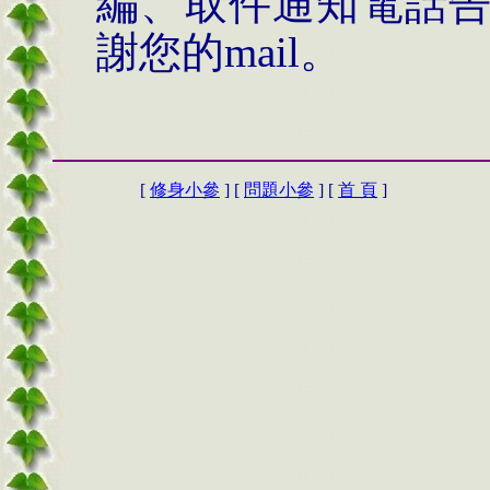
編、取件通知電話
謝您的mail。
[
修身小參
] [
問題小參
] [
首 頁
]