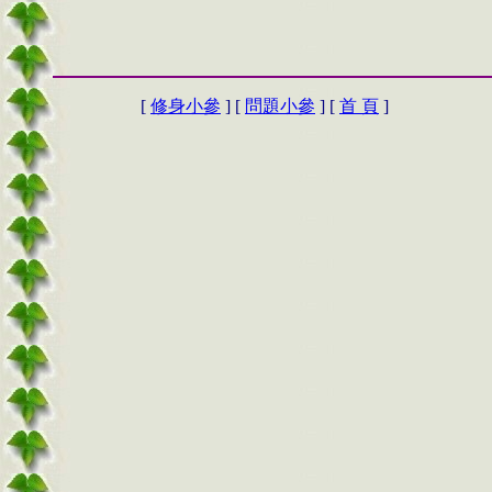
[
修身小參
] [
問題小參
] [
首 頁
]