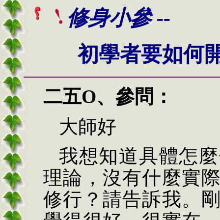
修身小參 --
初學者要如何
二五O、
參問：
大師好
我想知道具體怎麼
理論，沒有什麼實
修行？請告訴我。