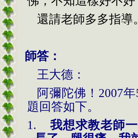
佛，不知這樣好不好
還請老師多多指導
師答：
王大德：
阿彌陀佛！2007
年
題回答如下。
1.
我想求教老師一