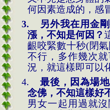
何因素造成的，感
3.
另外我在用金剛
漲，不知是何因？
齦咬緊數十秒
(
閉氣
不行，多作幾次就
況，就這樣即可以
4.
最後，因為場地
念佛，不知這樣好
男女一起用過就沒