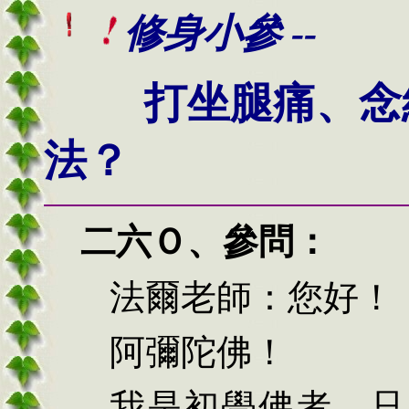
修身小參 --
打坐腿痛、念
法？
二六
Ｏ
、
參問：
法爾老師：您好！
阿彌陀佛！
我是初學佛者，只