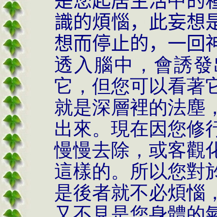
是您起居生活
中
的
識的煩惱，此妄想
想而停止的，一回
透入腦中，會誘發
它，但您可以看著
就是深層裡的法塵
出來。現在因您修
慢慢去除，或客觀
這樣的。所以您對
是後者就不必煩惱
又不見是您身體的