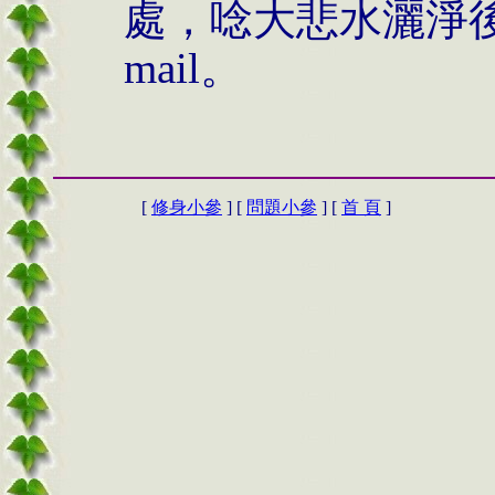
處，唸大悲水灑淨
mail
。
[
修身小參
] [
問題小參
] [
首 頁
]