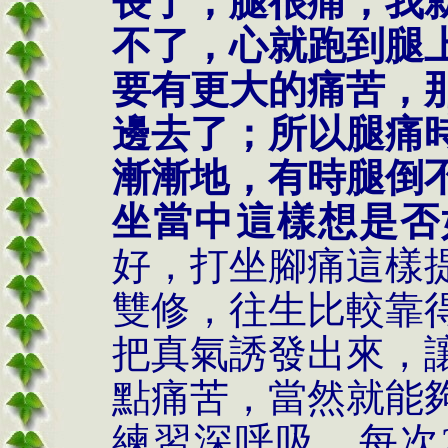
長了，腿很痛，我
不了，心就跑到腿
要有更大的痛苦，
邊去了；所以腿痛
漸漸地，有時腿倒
坐當中這樣想是否
好，打坐腳痛這樣
雙修，往生比較靠
把真氣誘發出來，
點痛苦，當然就能
練習深呼吸，每次