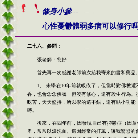
修身小參 --
心性憂鬱體弱多病可以修行
二七六、
參問：
張老師：您好！
首先再一次感謝老師前次給我寄來的書和藥品
1、
未學在
10
年前就皈依了，但當時對佛教還
香，也會念念佛號，但沒有修心，還有殺生行為。
吃苦，天天堅持，所以學的還不錯，還有點小功能
轉。
後來，在四年前，因發現自己有抑鬱症（因童
卑，常常以淚洗面。還因經常的打罵，讓我驚恐的