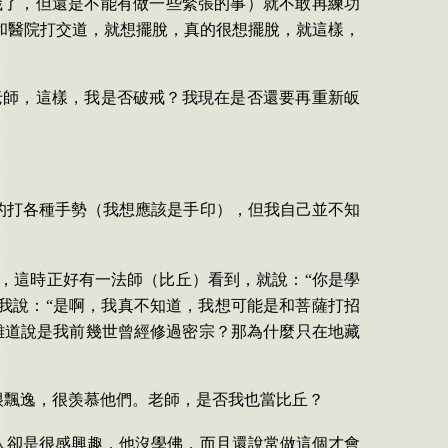
歲了，但還是不能有做一些緊張的事）就不敢再練功
和醫院打交道，就想擺脫，真的很想擺脫，就這樣，
老師，這樣，我是否破戒？我現在是否還要再重新皈
的打各種手勢（我想應該是手印），但我自己並不知
，這時正好有一法師（比丘）看到，就說：“你是學
？我說：“是啊，我真不知道，我想可能是和菩薩打招
難道說是我前幾世曾經修過密宗？那為什麼只在地藏
很飄逸，很羡慕他們。老師，是否我也當比丘？
人卻是很感興趣，他沒學佛，而且還說常做這個才會