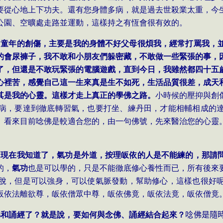
要從心地上下功夫。還有您身體多病，就是過去世殺業太重，今
公園、空曠處走路並運動，這樣持之有恆會很有效的。
因童年的創傷，主要是我的身體不好父母很煩我，經常打罵我，
的會尿褲子，我不敢和小朋友們躲密藏，不敢做一些緊張的事，
了，但還是不敢玩緊張的電腦遊戲，直到今日，我雖然都四十五
心裡苦，感覺自己這一生來真是生不如死，生活品質很差，成天
其是我的心靈。這樣才走上真正的學佛之路。
小時候的壓抑與創
病，要達到徹底轉習氣，也要打坐、練丹田，才能相輔相成的
。看來目前唸佛是較適合您的，由一句佛號，先來醫治您的心靈
。現在我知道了，氣功是外道，按理皈依的人是不能練的，那請
的，
氣功
也是可以學的，只是不能徹底修心養性而已，所有後來
脫，但是可以強身，可以使氣脈發動，幫助修心，這樣也很好
皈依法離欲尊，皈依僧眾中尊，皈依佛竟，皈依法竟，皈依僧竟
佛和誦經了？就是說，要如何與念佛、誦經結合起來？
唸佛是隨