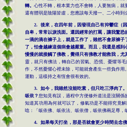
轉。
心性不轉，根本業力也不會轉，人要無病，就
還有體弱是陰陽皆虛，您應該每天撥一、二小時到
2.
後來，在四年前，因發現自己有抑鬱症（
自卑，常常以淚洗面。還因經常的打罵，讓我驚恐
一滴的滴在褲子上，就是工作了，雖然不會尿褲子
了，怕會越練這個病會越嚴重。而且，我還是感到
慢慢的就接觸了佛教，覺得只有佛教才能救我，尤
靈，就只有佛法，轉自己的習氣、恐慌、憂懼等毛
作，不然憂懼心裡未除，可能就會產生一些負作用
運動，這樣持之有恆會很有效的。
3.
如今，我雖然沒能吃素，但只吃三淨肉了
皈依？
您知見有誤，過程中方便修外道法是沒關係
知道其功用為何就可以了，修氣功是不能得究竟解
唸：「皈依佛、皈依法、皈依僧，皈依佛兩足尊，
4.
如果每天打坐，那是否就會更少時間去念