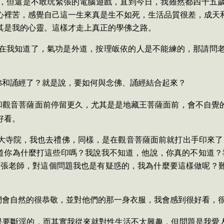
，但還是不敢玩緊張的電腦遊戲，直到今日，我雖然都四十五
心裡苦，感覺自己這一生來真是生不如死，生活品質很差，成天
其是我的心靈。這樣才走上真正的學佛之路。
在我知道了，氣功是外道，按理皈依的人是不能練的，那請問
佛和誦經了？就是說，要如何與念佛、誦經結合起來？
和觀音菩薩面前停留更久，尤其是是地藏王菩薩面前，會不自覺
好看。
大寺院，我也去禮佛，同樣，是在觀音菩薩面前就打出手印來了
知道你為什麼打這些印嗎？我說我不知道，他說，你真的不知道
。”張老師，對這個問題我也是有疑惑的，我為什麼要這樣做呢？
們會自然的很恭敬，並對他們的那一身衣服，我會感到很好看，
是要斷淫的，而其實我從來就對性生活不太興趣，但問題是我愛