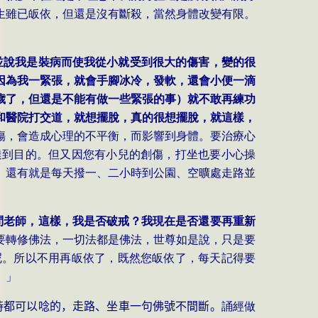
生雖已皈依，但還是沒有斷殺，當然身體改變有限。
並說我是裝病而使我從小就受到很大的傷害，變的很
因為我一緊張，就會手腳冰冷，發軟，還會小便一滴
歲了，但還是不能有做一些緊張的事）就不敢再練功
和醫院打交道，就想擺脫，真的很想擺脫，就這樣，
傷，會造成心理的不平衡，而影響到身體。要治療心
達到目的。但又因您有小兒的創傷，打坐也要小心操
。還有就是每天撥一、二小時到公園、空曠處走路並
問老師，這樣，我是否破戒？我現在是否還要再重新
要轉修佛法，一切法都是佛法，世尊如是說，只是要
呢。所以不用再皈依了，既然您皈依了，每天記得要
。」
時都可以唸的，走路、坐車一句佛號不間斷。
誦經做