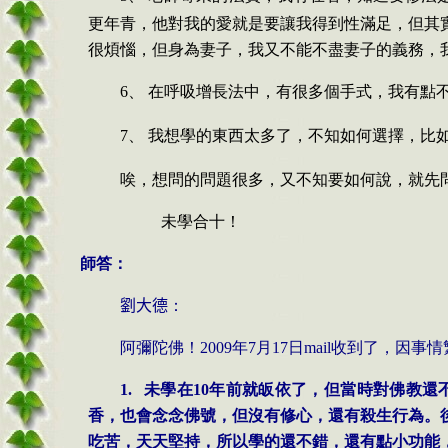
更年青，他對我的愛就是要讓我得到性滿足，但其
很煩惱，但身為妻子，我又不能不盡妻子的義務，
6、
在呼吸增長法中，有很多個手式，我有點
7、
我想學的東西太多了，不知如何選擇，比
唉，想問的問題很多，又不知要如何說，就先
未學合十！
師答：
劉大德
：
阿彌陀佛！
2009
年
7
月
17
日
mail
收到了，因事情
1.
未學在
10
年前就皈依了，但當時對佛教還
香，也會念念佛號，但沒有修心，還有殺生行為。
吃苦，天天堅持，所以學的還不錯，還有點小功能