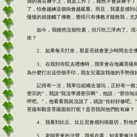
滴的滴在褲子上，就是工作了，雖然不會尿褲子了
了，怕會越練這個病會越嚴重。而且，我還是感到
慢慢的就接觸了佛教，覺得只有佛教才能救我，尤
如今，我雖然沒能吃素，但只吃三淨肉了。現
依？
2、
如果每天打坐，那是否就會更少時間去念
3、
在我到寺院去禮佛時，我常會在地藏菩薩
為什麼打出這些個手印，我女兒還說我做的手勢很
記得有一次，我單位組織去遊玩，正好有一個
密宗的”，我說“我沒學過密宗啊”，他說：“那你
呼吧。”，他看看我就沒說了，就說“你好好修吧
菩薩和觀音菩薩面前打呢？是否我與他們較有緣？
4、
我看到比丘、比丘尼會感到很親切，對他
5、
老師寄來的法寶，我有在看，知道要修法