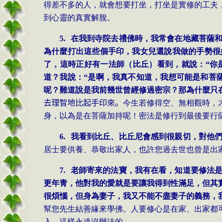
得差不多的人，就會想要打坐，打坐是實修的工夫
到心靈的真實解脫。
5.
在我到寺院去禮佛時，我常會在地藏菩薩
為什麼打出這些個手印，我女兒還說我做的手勢很
了，這時正好有一法師（比丘）看到，就說：“你
道？我說：“是啊，我真不知道，我想可能是和菩
呢？難道說是我前幾世曾經修過密宗？那為什麼只
去理智地比起手印來。
今生若修得空、無相觀時，
身，以為是在菩薩加持呢！密法是修行到最後要行
6.
我看到比丘、比丘尼會感到很親切，對他
居士要供養、恭敬出家人，也許您過去世也曾是出
7.
老師寄來的法寶，我有在看，知道要修法
更年青，他對我的愛就是要讓我得到性滿足，但其
很煩惱，但身為妻子，我又不能不盡妻子的義務，
幫您先生結善緣來學佛。人要修心是在家、出家都
入，這樣永遠沒辦法的。