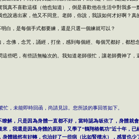
實我真不喜歡這樣（他也知道），倒是喜歡他在生活中對我多一
我也說過出家，他又不同意。老師，你說，我該如何才好啊？真
不明白，是每個手式都要練，還是只選一個練就可以？
如，念佛，念咒，誦經，打坐，感到每個經、每個咒都好，都想
問這些吧，有些語無輪次的。我知道老師很忙，讓老師費神了，
繁忙，未能即時回函，尚請見諒。您所談的事回答如下。
不瞭解，只是因為身體一直都不好，當時認為皈依了，身體就
後來，我還是因為身體的原因，又學了“鶴翔樁氣功”近十年，已
，身體雖然有好轉，也治好了一些病（比如腎積水），感冒也少