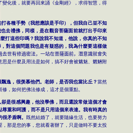
了變化後，就要再回來誦《金剛經》，求得智慧，得
的打各種手勢（我想應該是手印），但我自己並不知
我也去禮佛，同樣，是在觀音菩薩面前就打出手印來
什麼打這些印嗎？我說我不知道，他說，你真的不知
師，對這個問題我也是有疑惑的，我為什麼要這樣做
過去世有修過密法，一站在菩薩面前，潛意識就會失
意思是什麼及用法是如何，搞不好會被魑魅、魍魎附
很飄逸，很羡慕他們。老師，是否我也當比丘？
當然
而修，如何把佛法修成，這才是個重點。
人卻是很感興趣，他沒學佛，而且還說常做這個才會
點尊重和呵護，而不是只用這個來表達。我有時真的
的很矛盾啊。
既然結婚了，就要隨緣生活，也要努力
淫，那是您的事，您就看著辦了，只是做時不要太投