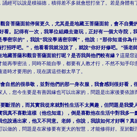
，誦經可以說是積福德，積得差不多就會想打坐了。若是身體有
和觀音菩薩面前停留更久，尤其是是地藏王菩薩面前，會不自覺
好看。記得有一次，我單位組織去遊玩，正好有一個大寺院，
是學密宗的”，我說“我沒學過密宗啊”，他說：“那你知道你為
薩打招呼吧。”，他看看我就沒說了，就說“你好好修吧。”張老
在地藏菩薩和觀音菩薩面前打呢？是否我與他們較有緣？
這是您
才能再學密法，同時不能自學，都要有人教才行，不然不知手印
薩道時才要用的，現在講這些都太早了。
們會自然的很恭敬，並對他們的那一身衣服，我會感到很好看，
家人，您今生要是有善因緣也可以出家的，問題是出家後要依誰
是要斷淫的，而其實我從來就對性生活不太興趣，但問題是我愛
實我真不喜歡這樣（他也知道），倒是喜歡他在生活中對我多一
我也說過出家，他又不同意。老師，你說，我該如何才好啊？真
可以做的，問題是在家修要有更大的智慧，才能修得好。至於斷