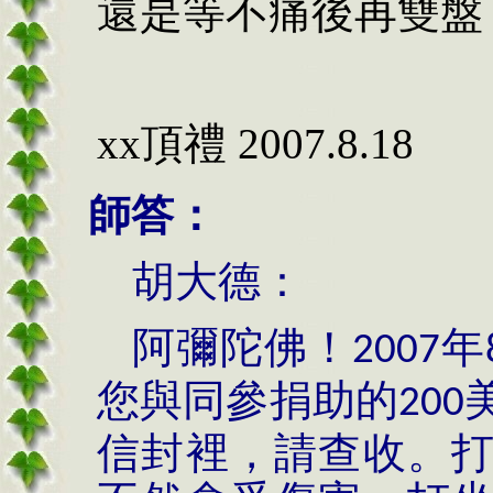
還是等不痛後再雙盤
後
xx頂禮
2007.8.18
師答：
胡大德：
阿彌陀佛！
年
2007
您與同參捐助的
200
信封裡，請查收。