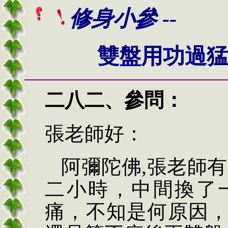
修身小參 --
雙盤用功過
二八二、
參問：
張老師好：
阿彌陀佛,張老師
二小時，中間換了
痛，不知是何原因