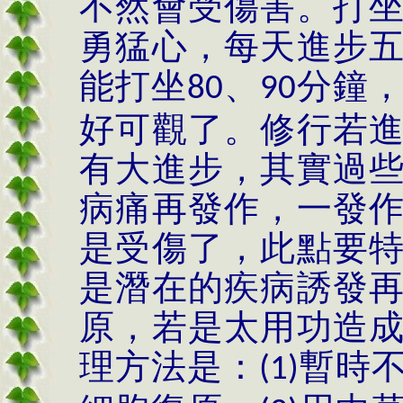
不然會受傷害。打
勇猛心，每天進步
能打坐
、
分鐘
80
90
好可觀了。修行若
有大進步，其實過
病痛再發作，一發
是受傷了，此點要
是潛在的疾病誘發
原，若是太用功造
理方法是：
暫時
(1)