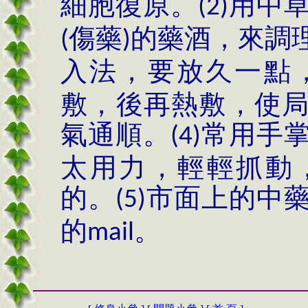
細胞復原。
用中
(2)
傷藥
的藥酒，來調
(
)
入法，要放久一點
敷，後再熱敷，使
氣通順。
常用手
(4)
太用力，輕輕抓動
的。
市面上的中
(5)
的
。
mail