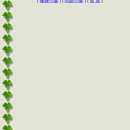
[
修身小參
] [
問題小參
] [
首 頁
]