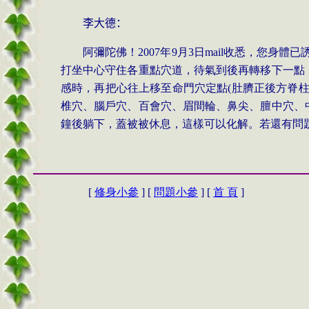
李大德：
阿彌陀佛！
2007
年
9
月
3
日
mail
收悉，您身體已
打坐中心守住各重點穴道，待氣到後再轉移下一點
感時，再把心往上移至命門穴定點
(
肚臍正後方脊
椎穴、腦戶穴、百會穴、眉間輪、鼻尖、膻中穴、
鐘後躺下，蓋被被休息，這樣可以化解。若還有問
[
修身小參
] [
問題小參
] [
首 頁
]