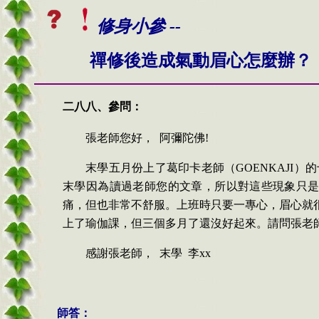
修身小參 --
禪修後造成氣動眉心怎麼辦？
二八八、
參問：
張老師您好
，
阿彌陀佛
!
末學五月份上了葛印卡老師（
GOENKAJI
）的
末學因為讀過老師您的文章，所以對這些現象只
痛，但也非常不舒服。上班時只要一專心，眉心就
上了瑜伽課，但三個多月了還沒好起來。請問張老
感謝張老師
，
末學
李
xx
師答：