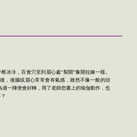
脊椎冰冷，百會穴至到眉心處
“
裂開
”
像開拉鍊一樣。
後，後腦或眉心常常會有氣感，雖然不像一般的頭
為過一陣便會好轉，用了老師您書上的瑜伽動作，也
事？