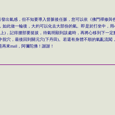
誘發出氣感，但不知要導入督脈後任脈，您可以依《佛門禪修與
，如此做一輪後，大約可以化去大部份的氣。即是於打坐中，用
柱上
)
，記得腰部要挺拔，待氣明顯到該處時，再將心移到下一定
中脘穴，最後回到關元穴
(
下丹田
)
。若還有身體不順的氣亂流闖
題再來
mail
，阿彌陀佛！謝謝！