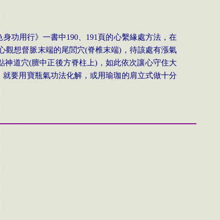
色身功用行》一書中
190
、
191
頁的心繫緣處方法，在
心觀想督脈末端的尾閭穴
(
脊椎末端
)
，待該處有漲氣
點神道穴
(
膻中正後方脊柱上
)
，如此依次讓心守住大
，就要用寶瓶氣功法化解，或用瑜珈的肩立式做十分