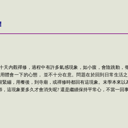
！
十天內觀禪修，過程中有許多氣感現象，如小腹，會陰跳動，
是用體會一下的心態，
並不十分在意。問題在於回到日常生活之
很緊繃，用餐後，到寺廟，或禪修時都回有這現象。末學本來以
師，這現象要多久才會消失呢
?
還是繼續保持平常心，不當一回