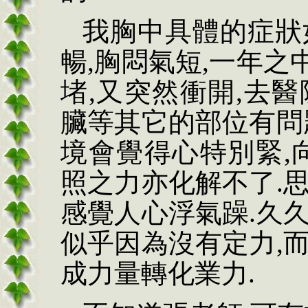
我胸中具體的症狀
暢
,
胸悶氣短
,
一年之
堵
,
又突然衝開
,
去醫
臟等其它的部位有問
境會覺得心特別緊
,
照之力亦化解不了
.
感覺人心浮氣躁
.
久
似乎因為沒有定力
,
成力量轉化業力
.