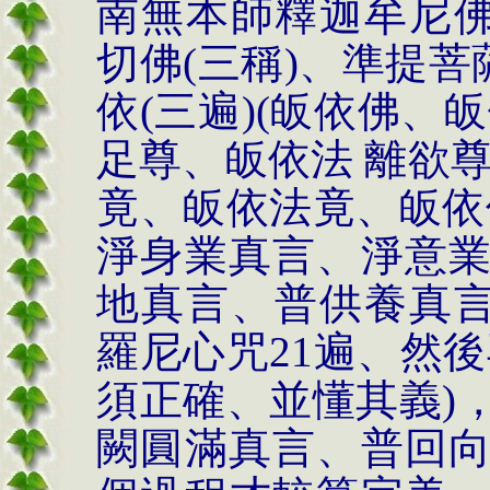
南無本師釋迦牟尼
切佛
(
三稱
)
、準提菩
依
(
三遍
)(
皈依佛、皈
足尊、皈依法
離欲
竟、皈依法竟、皈依
淨身業真言、淨意
地真言、普供養真
羅尼心咒
21
遍、然後
須正確、並懂其義
)
闕圓滿真言、普回