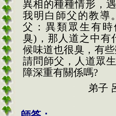
異相的種種情形，
我明白師父的教導
父：異類眾生有時
臭)，那人道之中有
候味道也很臭，有些
請問師父，人道眾
障深重有關係嗎?
弟子 呂xx
師答：