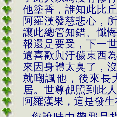
他塗香，誰知此比
阿羅漢發慈悲心，
讓此總管知錯、懺
報還是要受，下一
還喜歡與汙穢東西
來因身體太臭了，
就嘲諷他，後來長
居。世尊觀照到此
阿羅漢果，這是發生
您說味中帶邪是