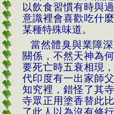
以飲食習慣有時與
意識裡會喜歡吃什
某種特殊味道。
當然體臭與業障深
關係，不然天神為
要死亡時五衰相現
代印度有一出家師
知究裡，錯怪了其
寺眾正用塗香替此
了此人以為沒有修