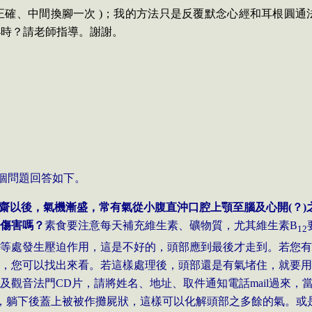
正確、中間換腳一次
)
；我的方法只是反覆默念心經和耳根圓通
小時？請老師指導。謝謝。
個問題回答如下。
齋以後，氣機漸盛，常有氣從小腹直沖口腔上顎至腦及心開
(
？
)
傷害嗎？
素食要注意每天補充維生素、礦物質，尤其維生素
B
12
等處發生壓迫作用，這是不好的，頭部應到最後才走到。若您有
，您可以找出來看。若這樣處理後，頭部還是有氣堵住，就要用
及觀音法門
CD
片，請將姓名、地址、取件通知電話
mail
過來，
，躺下後蓋上被被作攤屍狀，這樣可以化解頭部之多餘的氣。或