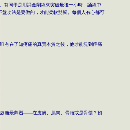
。有同學是用誦金剛經來突破最後一小時，誦經中
下盤功法是要做的
，
才能柔軟雙腳。每個人有心都可
者唯有在了知疼痛的真實本質之後，他才能見到疼痛
何處痛最劇烈
——
在皮膚、肌肉、骨頭或是骨髓？如