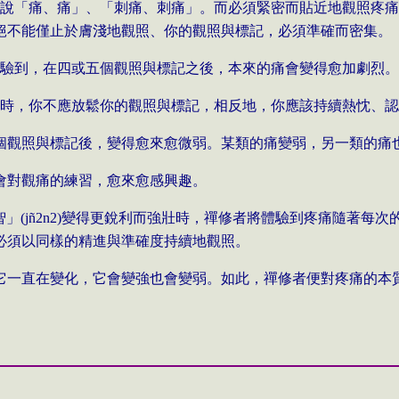
記說「痛、痛」、「刺痛、刺痛」。而必須緊密而貼近地觀照疼
絕不能僅止於膚淺地觀照、你的觀照與標記，必須準確而密集。
體驗到，在四或五個觀照與標記之後，本來的痛會變得愈加劇烈
此時，你不應放鬆你的觀照與標記，相反地，你應該持續熱忱、
個觀照與標記後，變得愈來愈微弱。某類的痛變弱，另一類的痛
會對觀痛的練習，愈來愈感興趣。
智」
(j
ñ2n2
)
變得更銳利而強壯時，禪修者將體驗到疼痛隨著每次
必須以同樣的精進與準確度持續地觀照。
它一直在變化，它會變強也會變弱。如此，禪修者便對疼痛的本