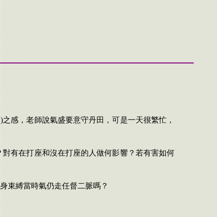
？
)
之感，老師說氣盛要意守丹田，可是一天很繁忙，
？對有在打座和沒在打座的人做何影響？若有害如何
身束縛當時氣仍走任督二脈嗎？