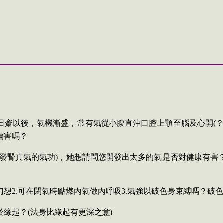
日齋以後，氣機漸盛，常有氣從小腹直沖口腔上顎至腦及心開
(
傷害嗎？
發腎真氣的氣功
)
，她想請問您開發出太多的氣是否對健康有害
幻想
2.
可在閉氣時點燃內氣做內呼吸
3.
氣強以破色身束縛嗎？破色
於緣起？
(
法身比緣起有更深之意
)