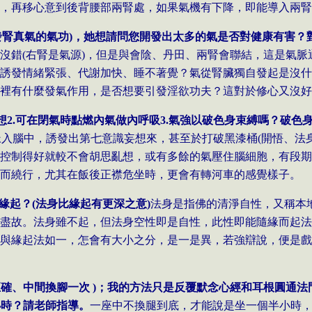
，再移心意到後背腰部兩腎處，如果氣機有下降，即能導入兩腎
發腎真氣的氣功
)
，她想請問您開發出太多的氣是否對健康有害？
沒錯
(
右腎是氣源
)
，但是與會陰、丹田、兩腎會聯結，這是氣脈
誘發情緒緊張、代謝加快、睡不著覺？氣從腎臟獨自發起是沒什
裡有什麼發氣作用，是否想要引發淫欲功夫？這對於修心又沒好
想
2.
可在閉氣時點燃內氣做內呼吸
3.
氣強以破色身束縛嗎？破色
脈入腦中，誘發出第七意識妄想來，甚至於打破黑漆桶
(
開悟、法
控制得好就較不會胡思亂想，或有多餘的氣壓住腦細胞，有段期
而繞行，尤其在飯後正襟危坐時，更會有轉河車的感覺樣子。
緣起？
(
法身比緣起有更深之意
)
法身是指佛的清淨自性，又稱本
盡故。法身雖不起，但法身空性即是自性，此性即能隨緣而起法
與緣起法如一，怎會有大小之分，是一是異，若強辯說，便是戲
正確、中間換腳一次
)
；我的方法只是反覆默念心經和耳根圓通法
小時？請老師指導。
一座中不換腿到底，才能說是坐一個半小時