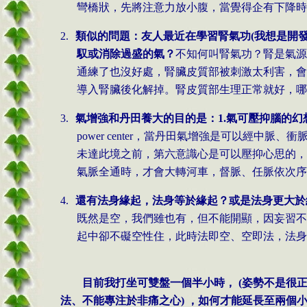
彎橋狀，先將注意力放小腹，當覺得企有下降時
2.
類似的問題：友人最近在學習腎氣功
(
我想是開
馭或消除過盛的氣？
不知何叫腎氣功？腎是氣源
通練了也沒好處，腎臟皮質部被刺激太利害，會
導入腎臟後化解掉。腎皮質部生理正常就好，哪
3.
氣增強和丹田養大的目的是：
1.
氣可壓抑腦的幻
power center
，當丹田氣增強是可以經中脈、衝
未達此境之前，第六意識心是可以壓抑心思的，
氣脈全通時，才會大轉河車，督脈、任脈依次序
4.
還有法身緣起，法身等於緣起？或是法身更大於
既然是空，我們雖也有，但不能開顯，因妄習不
起中卻不礙空性住，此時法即空、空即法，法身
目前我打坐可雙盤一個半小時，
(
姿勢不是很
法、不能專注於非痛之心
)
，如何才能延長至兩個