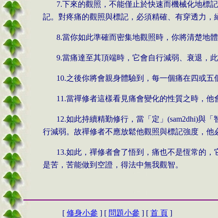
7.
下來的觀照，不能僅止於快速而機械化地標
記。對疼痛的觀照與標記，必須精確、有穿透力，
8.
當你如此準確而密集地觀照時，你將清楚地
9.
當痛達至其頂端時，它會自行減弱、衰退，
10.
之後你將會親身體驗到，每一個痛在四或五
11.
當禪修者這樣看見痛會變化的性質之時，他
12.
如此持續精勤修行，當「定」
(
sam2dhi
)
與「
行減弱。故禪修者不應放鬆他觀照與標記強度，他
13.
如此，禪修者會了悟到，痛也不是恆常的，
是苦，苦能做到空證，得法中無我觀智。
[
修身小參
] [
問題小參
] [
首 頁
]