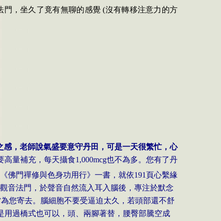
法門，坐久了竟有無聊的感覺
(
沒有轉移注意力的方
之感，老師說氣盛要意守丹田，可是一天很繁忙，心
要高量補充，每天攝食
1,000mcg
也不為多。您有了丹
《佛門禪修與色身功用行》一書，就依
191
頁心繫緣
觀音法門，於聲音自然流入耳入腦後，專注於默念
當為您寄去。腦細胞不要受逼迫太久，若頭部還不舒
是用過橋式也可以，頭、兩腳著替，腰臀部騰空成