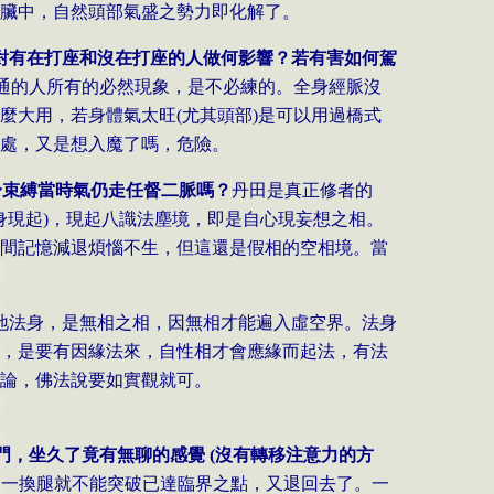
臟中，自然頭部氣盛之勢力即化解了。
對有在打座和沒在打座的人做何影響？若有害如何駕
通的人所有的必然現象，是不必練的。全身經脈沒
麼大用，若身體氣太旺
(
尤其頭部
)
是可以用過橋式
處，又是想入魔了嗎，危險。
身束縛當時氣仍走任督二脈嗎？
丹田是真正修者的
身現起
)
，現起八識法塵境，即是自心現妄想之相。
間記憶減退煩惱不生，但這還是假相的空相境。當
地法身，是無相之相，因無相才能遍入虛空界。法身
，是要有因緣法來，自性相才會應緣而起法，有法
論，佛法說要如實觀就可。
門，坐久了竟有無聊的感覺
(
沒有轉移注意力的方
，一換腿就不能突破已達臨界之點，又退回去了。一