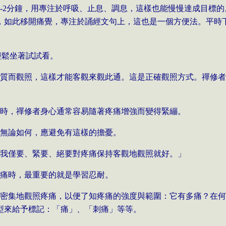
-2
分鐘，用專注於呼吸、止息、調息，這樣也能慢慢達成目標的
，如此移開痛覺，專注於誦經文句上，這也是一個方便法。平時
輕鬆坐著試試看。
本質而觀照，這樣才能客觀來觀此通。這是正確觀照方式。禪修
現時，禪修者身心通常容易隨著疼痛增強而變得緊繃。
！無論如何，應避免有這樣的擔憂。
，我僅要、緊要、絕要對疼痛保持客觀地觀照就好。」
疼痛時，最重要的就是學習忍耐。
且密集地觀照疼痛，以便了知疼痛的強度與範圍：它有多痛？在
型來給予標記：「痛」、「刺痛」等等。