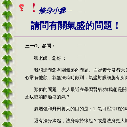
修身小參 --
請問有關氣盛的問題！
三一O、
參問：
張老師，您好
：
我想請問您有關氣盛的問題。自從素食及行六
心常有他顧，就無法時時做到；氣盛對腦細胞有所
類似的問題：友人最近在學習腎氣功
(
我想是開
駕馭或消除過盛的氣？
氣增強和丹田養大的目的是：
1.
氣可壓抑腦的
還有法身緣起，法身等於緣起？或是法身更大