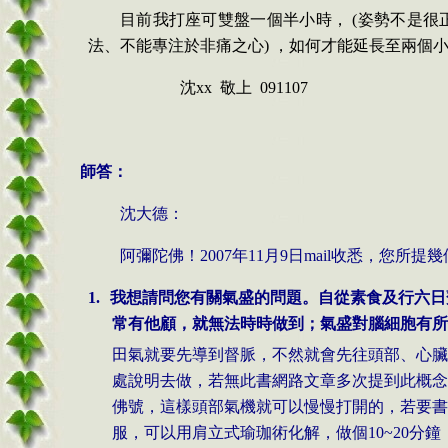
目前我打座可雙盤一個半小時，
(
姿勢不是很
法、不能專注於非痛之心
)
，如何才能延長至兩個
沈
xx
敬上
091107
師答：
沈
大德：
阿彌陀佛！
2007
年
11
月
9
日
mail
收悉，您所提幾
1.
我想請問您有關氣盛的問題。自從素食及行六日
常有他顧，就無法時時做到；氣盛對腦細胞有所
田氣就要先導到督脈，不然就會先往頭部、心臟
處說明去做，若無此書網路文章多次提到此概念
佛號，這樣頭部氣機就可以慢慢打開的，若要書
服，可以用肩立式瑜珈術化解，做個
10~20
分鐘