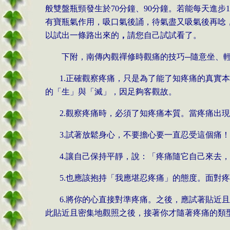
般雙盤瓶頸發生於
70
分鐘、
90
分鐘。若能每天進步
1
有寶瓶氣作用，吸口氣後誦，待氣盡又吸氣後再唸
以試出一條路出來的
，
請您自己試試看了。
下附，南傳內觀禪修時觀痛的技巧─隨意坐、
1.
正確觀察疼痛，只是為了能了知疼痛的真實
的「生」與「滅」，因足夠客觀故。
2.
觀察疼痛時，必須了知疼痛本質。當疼痛出
3.
試著放鬆身心，不要擔心要一直忍受這個痛
4.
讓自己保持平靜，說：「疼痛隨它自己來去
5.
也應該抱持「我應堪忍疼痛」的態度。面對
6.
將你的心直接對準疼痛。之後，應試著貼近
此貼近且密集地觀照之後，接著你才隨著疼痛的類