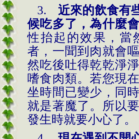
3.
近來的飲食有
候吃多了，為什麼
性抬起的效果，當
者，一聞到肉就會
然吃後吐得乾乾淨
嗜食肉類。若您現
坐時間已變少，同
就是著魔了。所以
發生時就要小心了。
4.
現在遇到不開