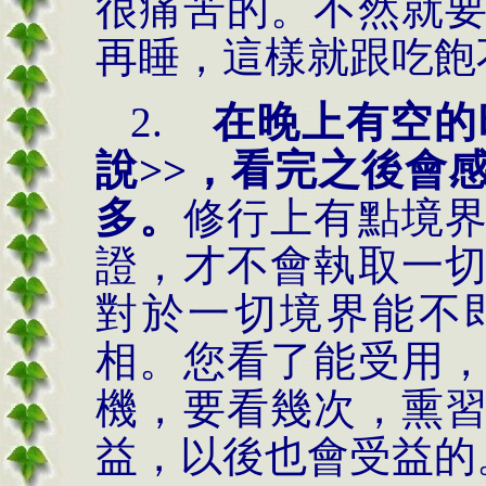
很痛苦的。不然就
再睡，這樣就跟吃飽
2.
在晚上有空的
說>>，看完之後會
多。
修行上有點境
證，才不會執取一
對於一切境界能不
相。您看了能受用
機，要看幾次，熏
益，以後也會受益的