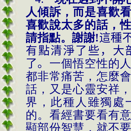
人傾訴，而是喜歡
喜歡說太多的話，
請指點。謝謝!
這種
有點清淨了些，大
了。
一個悟空性的
都非常痛苦，怎麼
話，又是心靈安祥
界，此種人雖獨處
的。看經書要看有
顯部份智慧，就不