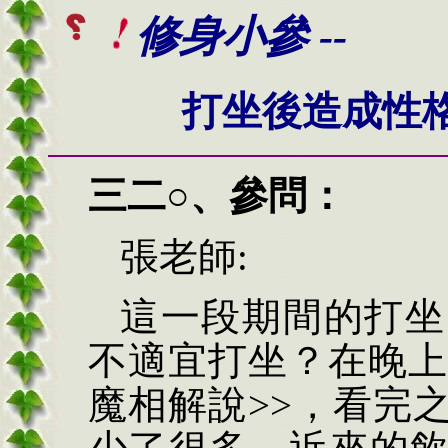
修身小參 --
打坐後造成性
三二
○
、
參問：
張老師
:
這一段期間的打坐
不適宜打坐？在晚上
魔相解說>>，看完