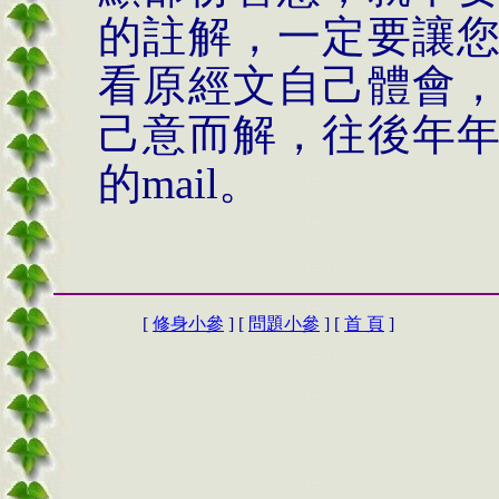
的註解，一定要讓
看原經文自己體會
己意而解，往後年
的
mail。
[
修身小參
] [
問題小參
] [
首 頁
]