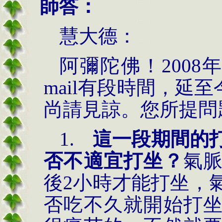
師答：
慧大德：
阿彌陀佛！2008年
mail有段時間，延至
尚請見諒。您所提問
1.
這一段期間的
否不適宜打坐？
氣
後
2小時才能打坐，
否吃不久就開始打