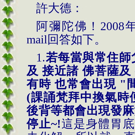
許大德：
阿彌陀佛！
2008
mail
回答如下。
1.
若每當與常住師
及
接近諸
佛菩薩及
有時
也常會出現
"
(
課誦梵拜中換氣時
後背等都會出現發麻
停止
~!
這是身體胃底