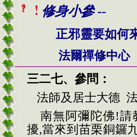
修身小參 --
正邪靈要如何
法爾禪修中心
三二七、
參問：
法師及居士大德
法
南無阿彌陀佛!請
擾,當來到苗栗銅鑼