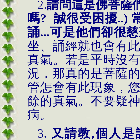
2.
請問這是佛菩薩
嗎
? 誠很受困擾..
誦...可是他們卻很慈
坐、誦經就也會有
真氣。若是平時沒
況，那真的是菩薩
管怎會有此現象，
餘的真氣。不要疑
病。
3.
又請教,個人是