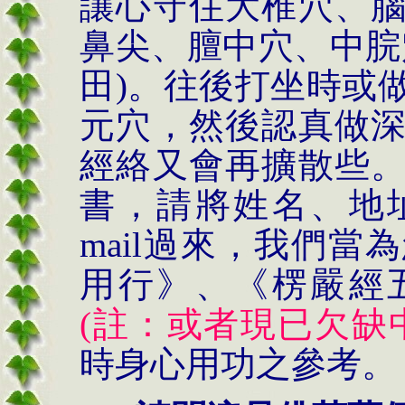
讓心守住大椎穴、
鼻尖、膻中穴、中脘
田
)
。往後打坐時或
元穴，然後認真做
經絡又會再擴散些
書，請將姓名、地
mail
過來，我們當為
用行》、《楞嚴經
(
註：或者現已欠缺
時身心用功之參考。