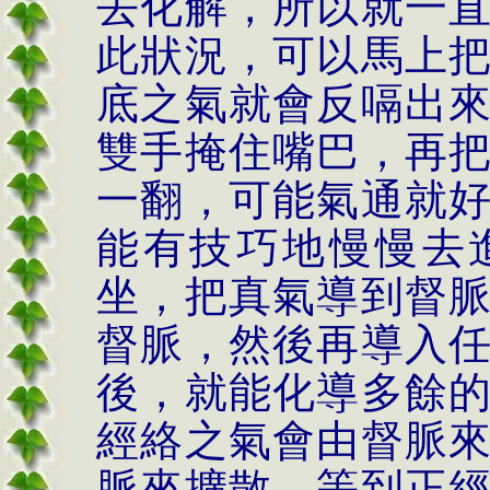
去化解，所以就一
此狀況，可以馬上
底之氣就會反嗝出
雙手掩住嘴巴，再
一翻，可能氣通就
能有技巧地慢慢去
坐，把真氣導到督
督脈，然後再導入
後，就能化導多餘
經絡之氣會由督脈
脈來擴散，等到正