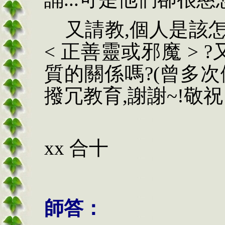
又請教,個人是該怎
< 正善靈或邪魔 > 
質的關係嗎?(曾多次
撥冗教育,謝謝~!敬
後
xx
合十
師答：