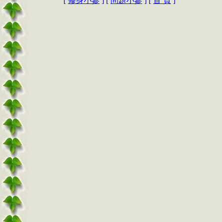
[
修身小參
] [
問題小參
] [
首 頁
]