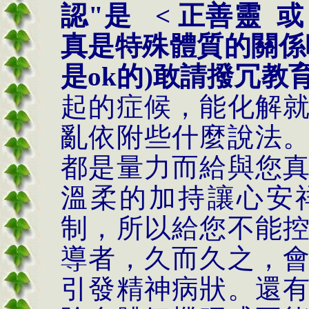
認"是 < 正善靈 或 
真是特殊體質的關係嗎
是ok的)敢請撥冗教育
起的症候，能化解
亂依附些什麼說法
都是量力而給與您
溫柔的加持讓心安
制，所以給您不能
導者，久而久之，
引發精神病狀。還