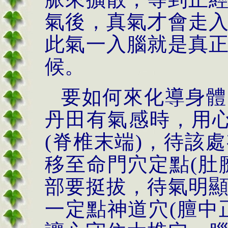
氣後，真氣才會走
此氣一入腦就是真
候。
要如何來化導身體
丹田有氣感時，用
(
脊椎末端
)
，待該處
移至命門穴定點
(
肚
部要挺拔，待氣明
一定點神道穴
(
膻中