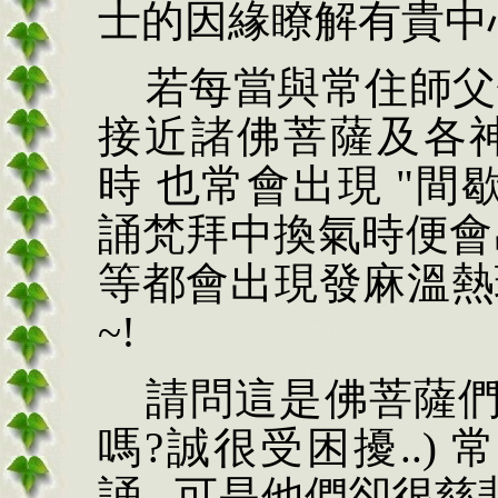
士的因緣瞭解有貴中
若每當與常住師父
接近諸佛菩薩及各
時 也常會出現 "間
誦梵拜中換氣時便會
等都會出現發麻溫熱
~!
請問這是佛菩薩們
嗎?誠很受困擾..)
誦...可是他們卻很慈悲