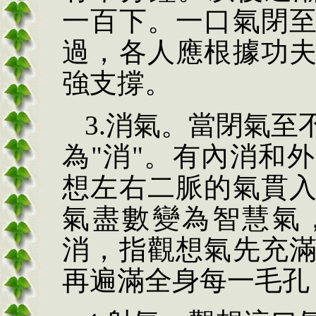
一百下。一口氣閉
過，各人應根據功
強支撐。
3.
消氣。當閉氣至
為
"
消
"
。有內消和外
想左右二脈的氣貫
氣盡數變為智慧氣
消，指觀想氣先充
再遍滿全身每一毛孔