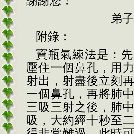
謝謝您！
弟子
附錄：
寶瓶氣練法是：先
壓住一個鼻孔，用
射出，射盡後立刻
一個鼻孔，再將肺
三吸三射之後，肺
吸，大約經十秒至
得非常難過，此時