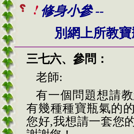
修身小參 --
別網上所教寶
三七六、
參問：
老師
:
有一個問題想請教
有幾種種寶瓶氣的
您好
,
我想請一套您