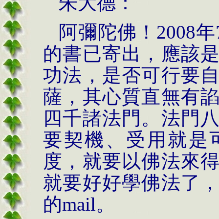
朱大德：
阿彌陀佛！
2008
年
的書已寄出，應該
功法，是否可行要
薩，其心質直無有
四千諸
法門。
法門
要契機、受用就是
度，就要以佛法來
就要好好學佛法了
的
mail
。