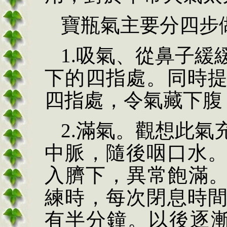
寶瓶氣主要分四步
1.
吸氣、從鼻子緩
下的四指處。同時
四指處，令氣藏下腹
2.
滿氣。觀想此氣
中脈，隨後咽口水
入臍下，異常飽滿
練時，每次閉息時
有半分鐘。以後逐