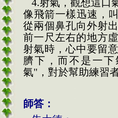
4.
射氣，觀想這口
像飛箭一樣迅速，
從兩個鼻孔向外射
前一尺左右的地方
射氣時，心中要留
臍下，而不是一下
氣
"
，對於幫助練習
師答：