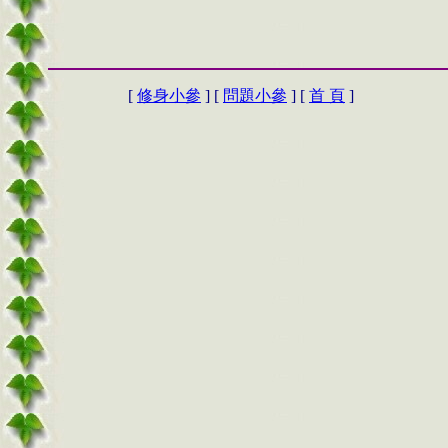
[
修身小參
] [
問題小參
] [
首 頁
]