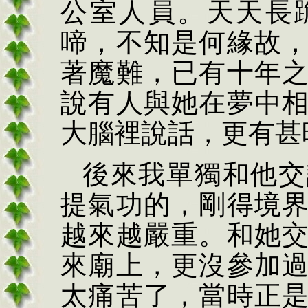
公室人員。天天長
啼，不知是何緣故
著魔難，已有十年
說有人與她在夢中
大腦裡說話，更有甚
後來我單獨和他交
提氣功的，剛得境
越來越嚴重。和她
來廟上，更沒參加
太痛苦了，當時正