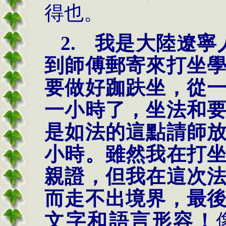
得也。
2.
我是大陸遼寧
到師傅郵寄來打坐
要做好跏趺坐，從
一小時了，坐法和
是如法的這點請師
小時。雖然我在打
親證，但我在這次
而走不出境界，最
文字和語言形容！