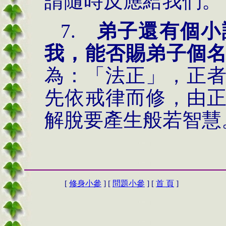
請隨時反應給我們。
7.
弟子還有個小
我，能否賜弟子個
為：「法正」，正
先依戒律而修，由
解脫要產生般若智慧
[
修身小參
] [
問題小參
] [
首 頁
]