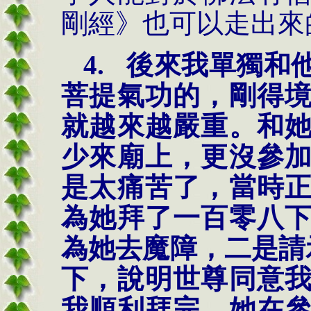
剛經》也可以走出來
4.
後來我單獨和
菩提氣功的，剛得
就越來越嚴重。和
少來廟上，更沒參
是太痛苦了，當時
為她拜了一百零八
為她去魔障，二是請
下，說明世尊同意
我順利拜完。她在