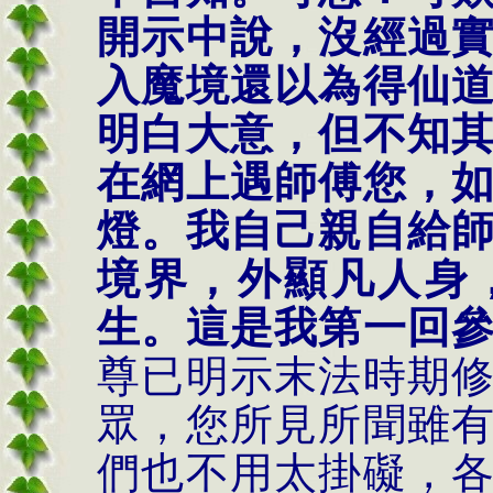
開示中說，沒經過
入魔境還以為得仙
明白大意，但不知
在網上遇師傅您，
燈。我自己親自給
境界，外顯凡人身
生。這是我第一回
尊已明示末法時期
眾，您所見所聞雖
們也不用太掛礙，