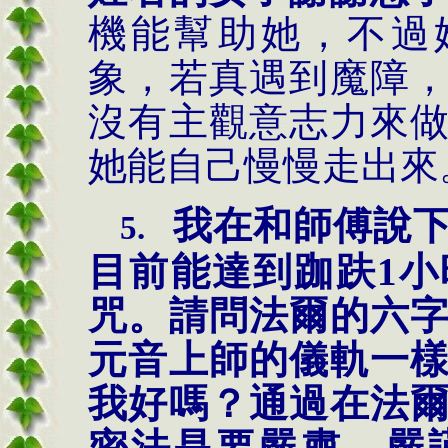
機能幫助她，不過
象，若真遇到魔障
沒有主觀意志力來
她能自己慢慢走出來
我在和師傅說
5.
目前能達到跏趺
1
小
咒。請問法爾的六
元音上師的儀軌一
我好嗎？通過在法
密法是要嚴肅、嚴