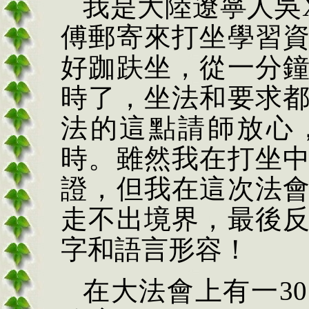
我是大陸遼寧人吳
傅郵寄來打坐學習
好跏趺坐，從一分
時了，坐法和要求
法的這點請師放心
時。雖然我在打坐
證，但我在這次法
走不出境界，最後
字和語言形容！
在大法會上有一
30