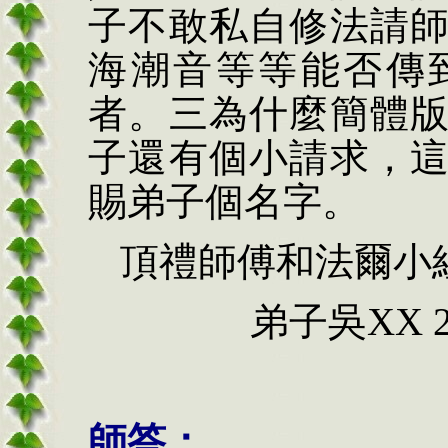
子不敢私自修法請
海潮音等等能否傳
者。三為什麼簡體
子還有個小請求，
賜弟子個名字。
頂禮師傅和法爾小
弟子吳
XX
師答：