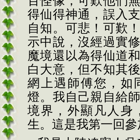
百怪像，可歎他們
得仙得神通，誤入
自知。可悲！可歎
示中說，沒經過實
魔境還以為得仙道
白大意，但不知其
網上遇師傅您，如
燈。我自己親自給
境界，外顯凡人身
生。這是我第一回參