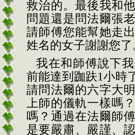
救治的。最後我和
問題還是問法爾
張
請師傅您能幫她走
姓名的女子謝謝您了
我在和師傅說下我
前能達到跏趺
1
小時
請問法爾的六字大
上師的儀軌一樣嗎
嗎？通過在法爾師
是要嚴肅、嚴謹、