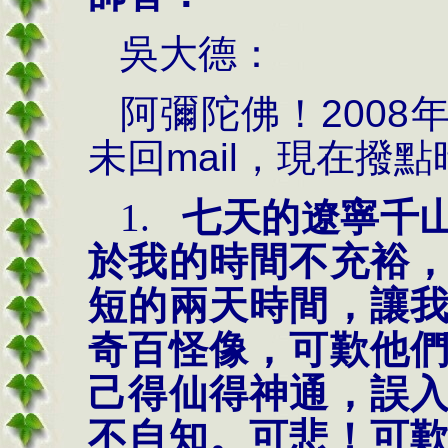
吳大德：
阿彌陀佛！
2008
未回
mail
，現在撥點
1.
七天的遼寧千
於我的時間不充裕
短的兩天時間，讓
奇百怪像，可歎他
己得仙得神通，誤
不自知。可悲！可