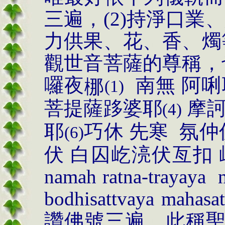
三遍，
(2)
持淨口業、
力供果、花、香、燭
觀世音菩薩的尊稱，
囉夜
南無
阿唎
梛
(1)
菩提薩跢婆耶
摩
(
4
)
耶
巧休
先寒
氛仲
(
6
)
伏
白囚屹湸伏
亙扣
nama
h
ratna-tray
a
ya
bodhisattv
a
ya mah
a
sa
讚佛號三遍，此稱