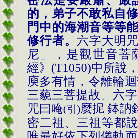
的，弟子不敢私自
門中的海潮音等等
修行者。
六字大明
尼」，是觀世音菩
經》
(T1050)
中所說
庾多有情，令離輪迴
三藐三菩提故
。
六字
咒曰
唵
麼抳
鉢
訥
(
引
)
密二祖、三祖等都
唯最好依下列儀軌而