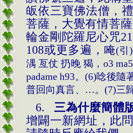
皈依三寶佛法僧，
菩薩，大覺有情菩薩
輪金剛陀羅尼心咒
21
108
或更多遍，
唵
(
引
)
湡 亙仗 扔晚 猲
，
o
3 m
a5
padame h93
。
(
6
)
唸後隨
普回向真言、…。
(
7
)
三
6.
三為什麼簡體
增闢一新網址，此