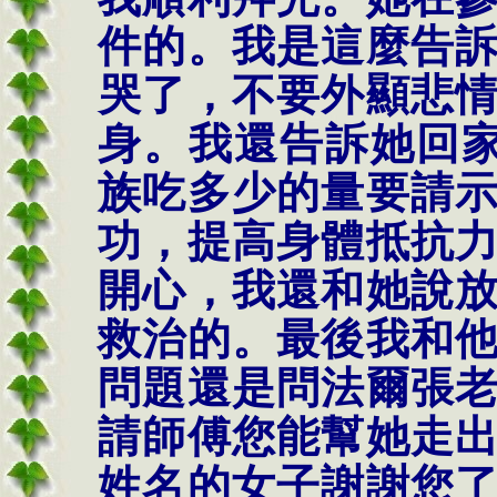
件的。我是這麼告
哭了，不要外顯悲
身。我還告訴她回
族吃多少的量要請
功，提高身體抵抗
開心，我還和她說
救治的。最後我和
問題還是問法爾
張
請師傅您能幫她走
姓名的女子謝謝您