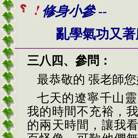
修身小參 --
亂學氣功又著
三八四、
參問：
最恭敬的
張
老師您
七天的遼寧千山靈
我的時間不充裕，
的兩天時間，讓我