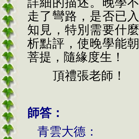
詳細的描述。晚學
走了彎路，是否已
知見，特別需要什
析點評，使晚學能
菩提，隨緣度生！
頂禮張老師！
師答：
青雲大德：