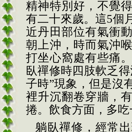
精神特別好，不覺
有二十來歲。這
5
個
近丹田部位有氣衝
朝上沖，時而氣沖
打坐心窩處有些痛
臥禪修時四肢軟乏得
子時
”
現象，但是沒
裡升沉翻卷穿牆，
捲。飲食方面，多吃
躺臥禪修，經常出