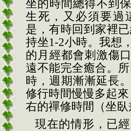
坐的時間總得不到
生死，又必須要過
是，有時回到家裡已
持坐
1-2
小時。我想
的月經都會刺激傷
遠不能完全癒合。所
時，週期漸漸延長
修行時間慢慢多起來
右的禪修時間（坐臥
現在的情形，已經