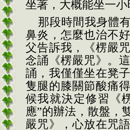
坐著，大概能坐一小
那段時間我身體
鼻炎，怎麼也治不
父告訴我，《楞嚴
念誦《楞嚴咒》。
誦，我僅僅坐在凳
隻腿的膝關節酸痛
候我就決定修習《
應
”
的辦法，散盤，
嚴咒》，心放在咒