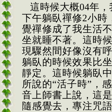
這時候大概
04
年，
下午躺臥禪修
2
小時
覺禪修成了我生活
坐就睡不著。這時
現驟然間好像沒有
躺臥的時候效果比
靜定。這時候躺臥
所說的
“
活子時
”
，感
音上師書上說，這
隨感覺去，專注咒