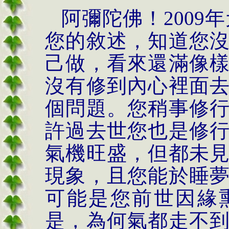
阿彌陀佛！
2009
年
您的敘述，知道
您
己做，看來還滿像
沒有修到內心裡面
個問題。
您稍事修
許過去世您也是修
氣機旺盛，但都未
現象，且您能於睡
可能是您前世因緣
是，為何氣都走不