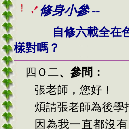
修身小參 --
自修六載全在
樣對嗎？
四
Ｏ二
、
參問：
張
老師，您好！
煩請張老師為後學
因為我一直都沒有