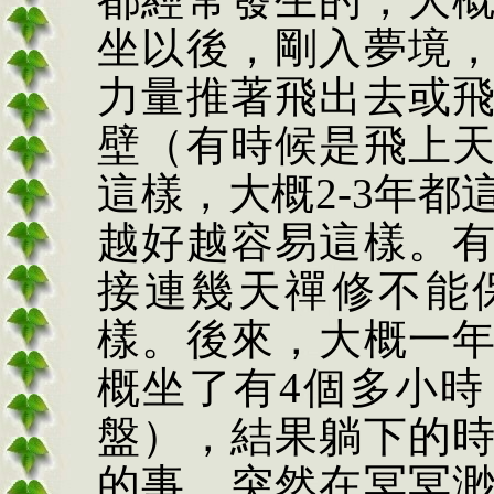
坐以後，剛入夢境
力量推著飛出去或
壁（有時候是飛上
這樣，大概
2-3
年都
越好越容易這樣。
接連幾天禪修不能
樣。後來，大概一
概坐了有
4
個多小時
盤），結果躺下的
的事，突然在冥冥