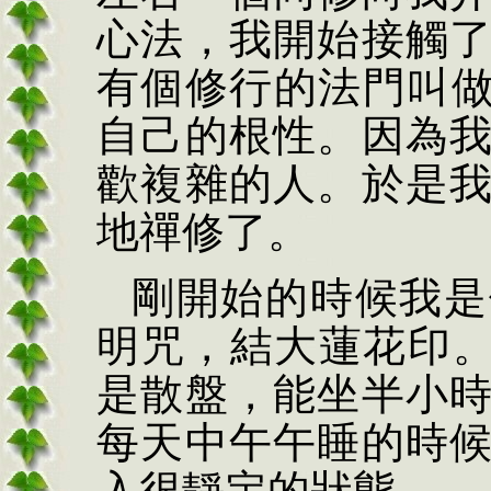
心法，我開始接觸
有個修行的法門叫
自己的根性。因為
歡複雜的人。於是
地禪修了。
剛開始的時候我是
明咒，結大蓮花印
是散盤，能坐半小
每天中午午睡的時
入很靜定的狀態。