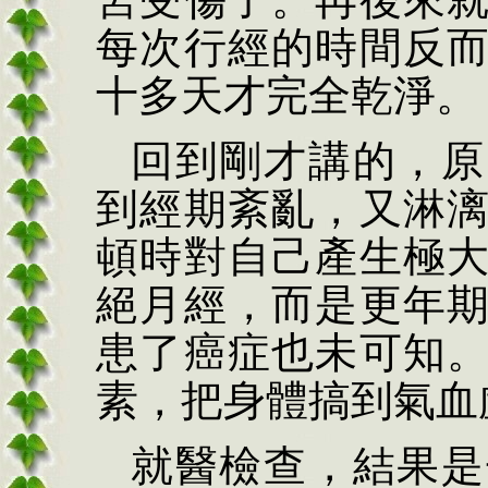
每次行經的時間反
十多天才完全乾淨。
回到剛才講的，原
到經期紊亂，又淋
頓時對自己產生極
絕月經，而是更年
患了癌症也未可知
素，把身體搞到氣血
就醫檢查，結果是