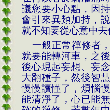
議您要小心點，因
會引來異類加持，
就不知要從心意中去
一般正常禪修者
就要能轉河車，之
後心現起妄想、妄
大翻種子，然後智
慢慢讀懂了，煩惱
能清淨了，心已能
確的禪修。若數年