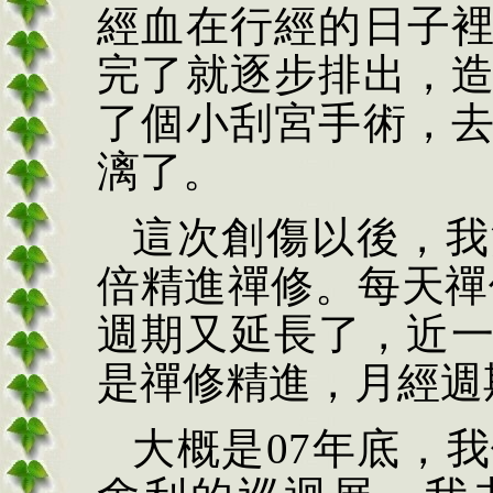
經血在行經的日子
完了就逐步排出，
了個小刮宮手術，
漓了。
這次創傷以後，我
倍精進禪修。每天禪
週期又延長了，近
是禪修精進，月經週
大概是
07
年底，我