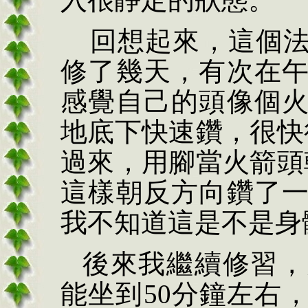
回想起來，這個
修了幾天，有次在
感覺自己的頭像個
地底下快速鑽，很快
過來，用腳當火箭頭
這樣朝反方向鑽了
我不知道這是不是身
後來我繼續修習，
能坐到
50
分鐘左右