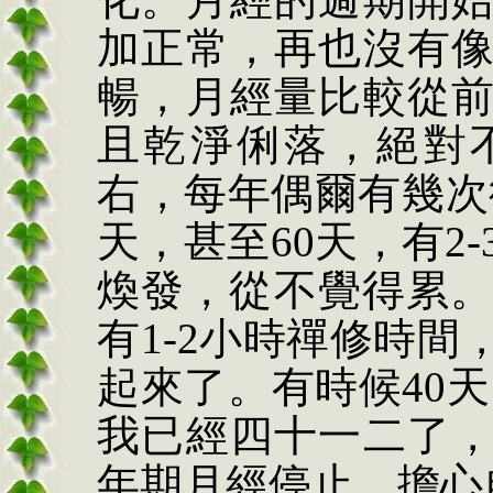
加正常，再也沒有
暢，月經量比較從
且乾淨俐落，絕對
右，每年偶爾有幾次
天，甚至
60
天，有
2-
煥發，從不覺得累
有
1-2
小時禪修時間
起來了。有時候
40
天
我已經四十一二了
年期月經停止，擔心