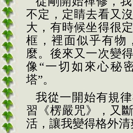
從剛開始禪修，我
不定，定睛去看又
大，有時候坐得很
框，裡面似乎有物
麼。後來又一次變
像
“
一切如來心秘
塔
”
。
我從一開始有規律
習《楞嚴咒》，又
活，讓我變得格外清