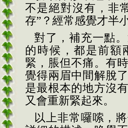
不是絕對沒有，非
存
”
？經常感覺才半
對了，補充一點。
的時候，都是前額
緊，脹但不痛。有
覺得兩眉中間解脫
是最根本的地方沒
又會重新緊起來。
以上非常囉嗦，將