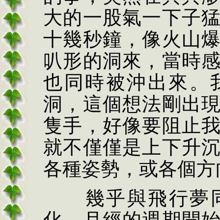
大的一股氣一下子
十幾秒鐘，像火山
叭形的洞來，當時
也同時被沖出來。
洞，這個想法剛出
隻手，好像要阻止
就不僅僅是上下升
各種姿勢，或各個方
幾乎與飛行夢
化。月經的週期開