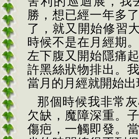
舍利的巡迴展，我
勝，想已經一年多
了，就又開始修習
時候不是在月經期
左下腹又開始隱痛
許黑絲狀物排出。
當月的月經就開始出
那個時候我非常灰
欠缺，魔障深重。
傷疤，一觸即發。