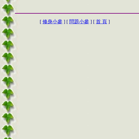
[
修身小參
] [
問題小參
] [
首 頁
]