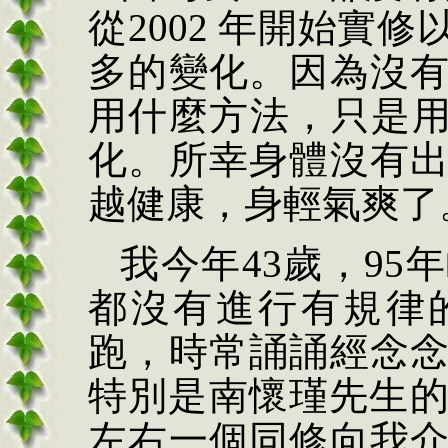
從
2002
年開始實修
多的變化。因為沒
用什麼方法，只是
化。所幸身體沒有
越健康，身輕氣爽了
我今年
43
歲，
95
年
都沒有進行有規律
跑，時常誦誦經念
特別是南
懷瑾
先生
左右一個同修向我