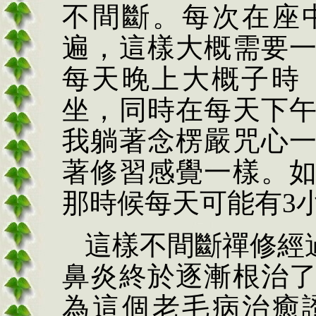
不間斷。每次在座
遍，這樣大概需要
每天晚上大概子時
坐，同時在每天下
我躺著念楞嚴咒心
著修習感覺一樣。
那時候每天可能有
3
這樣不間斷禪修經
鼻炎終於逐漸根治
為這個老毛病治癒