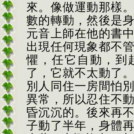
來。像做運動那樣
數的轉動，然後是
元音上師在他的書
出現任何現象都不
懼，任它自動，到
了，它就不太動了
別人同住一房間怕
異常，所以忍住不
昏沉沉的。後來再
子動了半年，身體