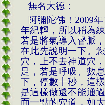
無名大德：
阿彌陀佛！
2009
年
年紀輕，所以稍為
若是將氣導入督脈
在此先說明一下。
穴，上不去神道穴
足，若是呼吸、數
下，停數十秒，這
是這樣做還不能通
面一點的穴道，如