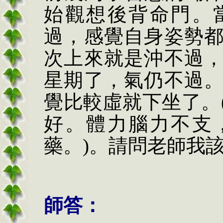
始觀想後背命門。
過，感覺自身姿勢
次上來就是沖不過
星期了，氣仍不過
覺比較虛就下坐了。
好。體力腦力不支
藥。
)
。請問老師我
師答：