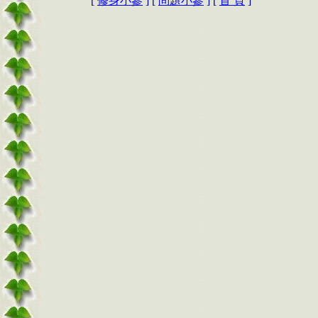
[
修身小參
] [
問題小參
] [
首 頁
]