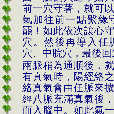
前一穴守著，就可
氣加往前一點繫緣
罷！
如此依次讓心
穴。然後再導入任
穴、中脘穴，最後回
兩脈稍為通順後，
有真氣時，陽經絡
絡真氣會由任脈來
經八脈充滿真氣後
而入腦中。如此氣