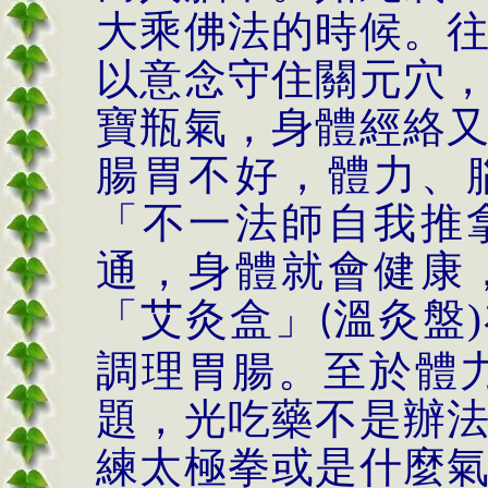
大乘佛法的時候。
以意念守住關元穴
寶瓶氣，身體經絡
腸胃不好，體力、
「不一法師自我推
通，身體就會健康
「
艾灸盒
」
溫灸盤
)
(
調理胃腸。至於體
題，光吃藥不是辦
練太極拳或是什麼