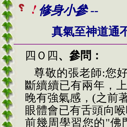
修身小參 --
真氣至神道通
四
Ｏ四
、
參問：
尊敬的
張
老師
:
您
斷續續已有兩年，
晚有強氣感，
(
之前
眼體會已有舌頭向喉
前幾周學習您的
"
佛