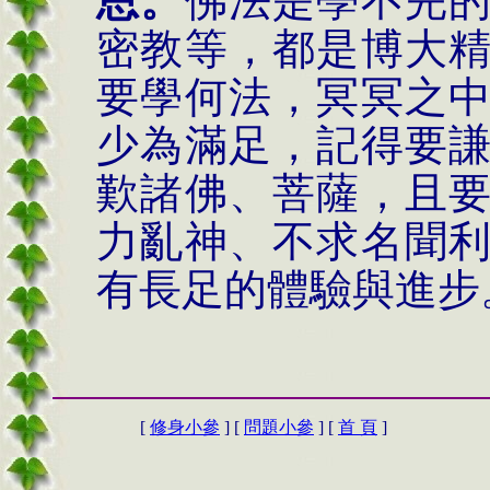
恩。
佛法是學不完
密教等，都是博大
要學何法，冥冥之
少為滿足，記得要
歎諸佛、菩薩，且
力亂神、不求名聞
有長足的體驗與進步
[
修身小參
] [
問題小參
] [
首 頁
]