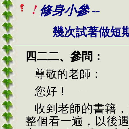
修身小參 --
幾次試著做短
四二二
、
參問：
尊敬的老師：
您好！
收到老師的書籍，
整個看一遍，以後