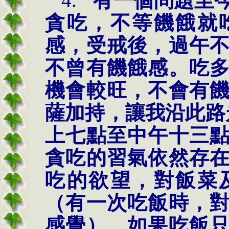
4.
有一個問題至
貪吃，不等饑餓就
感，受戒後，過午
不曾有饑餓感。吃
機會較旺，不會有
薩加持，讓我沿此路
上七點至中午十三
貪吃的習氣依然存
吃的欲望，對飯菜
（有一次吃飯時，
感覺）。如果吃飯