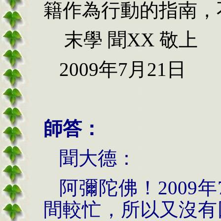
籍作為行動的指南，
末學 聞
XX
敬上
2009
年
7
月
21
日
師答：
聞大德：
阿彌陀佛！
2009
年
間較忙，所以又沒有