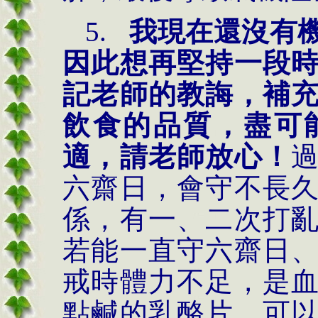
5.
我現在還沒有
因此想再堅持一段
記老師的教誨，補
飲食的品質，盡可
適，請老師放心！
六齋日，會守不長
係，有一、二次打
若能一直守六齋日
戒時體力不足，是
點鹹的乳酪片，可