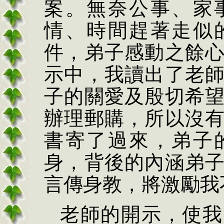
案。無奈公事、家
情、時間趕著走似
件，弟子感動之餘
示中，我讀出了老
子的關愛及殷切希
辦理郵購，所以沒
書寄了過來，弟子
身，背後的內涵弟
言傳身教，將激勵我
老師的開示，使我