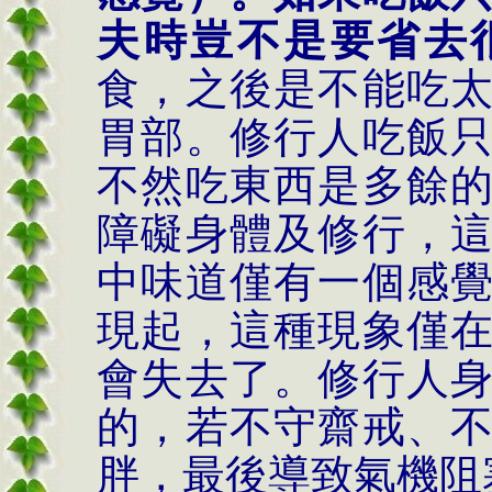
夫時豈不是要省去
食，之後是不能吃
胃部。修行人吃飯
不然吃東西是多餘
障礙身體及修行，
中味道僅有一個感
現起，這種現象僅
會失去了。修行人
的，若不守齋戒、
胖，最後導致氣機阻