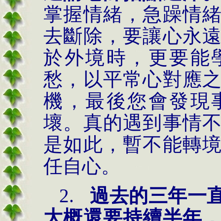
掌握情緒，急躁情
去斷除，要讓心永
於外境時，更要能
愁，以平常心對應
機，最後您會發現
壞。真的遇到事情
是如此，暫不能轉
任自心。
2.
過去的三年一
大概還要持續半年