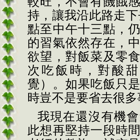
較旺，不會有饑餓
持，讓我沿此路走下
點至中午十三點，
的習氣依然存在，
欲望，對飯菜及零
次吃飯時，對酸甜
覺）。如果吃飯只
時豈不是要省去很多
我現在還沒有機會
此想再堅持一段時