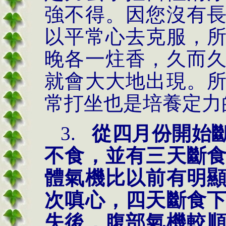
強不得。因您沒有
以平常心去克服，
晚各一炷香，久而
就會大大地出現。
常打坐也是培養定力
3.
從四月份開始
不食，並有三天斷
體氣機比以前有明
次嗔心，四天斷食
失後，腹部氣機較