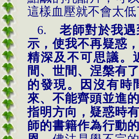
這樣血壓就不會太低
6.
老師對於我遇
示，使我不再疑惑
精深及不可思議。
間、世間、涅槃有
的發現。因沒有時
來、不能齊頭並進
指明方向，疑惑
時
師的書籍作為行動