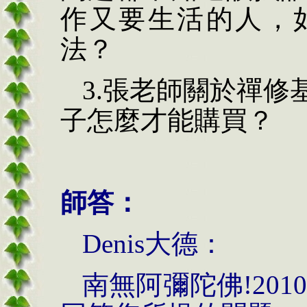
作又要生活的人，
法？
3.
張老師關於禪修
子怎麼才能購買？
師答：
Denis
大德：
南無阿彌陀佛
!
201