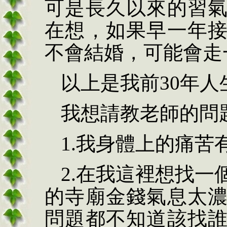
可是長久以來的習
在想，如果早一年
不會結婚，可能會走
以上是我前
30
年人
我想請教老師的問
1.
我身體上的痛苦
2.
在我這裡想找一
的寺廟金錢氣息太
問題都不知道該找