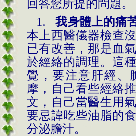
回答您所提的問題。
1.
我身體上的痛
本上西醫儀器檢查
已有改善，那是血
於經絡的調理。這
覺，要注意肝經、
摩，自己看些經絡
文，自己當醫生用
要忌諱吃些油脂的
分泌膽汁。