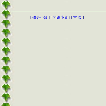
[
修身小參
] [
問題小參
] [
首 頁
]