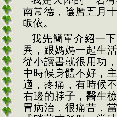
南常德，陰曆五月
皈依。
我先簡單介紹一下
異，跟媽媽一起生
從小讀書就很用功
中時候身體不好，
適，疼痛，有時候
右邊的脖子，醫生
胃病治，很痛苦，