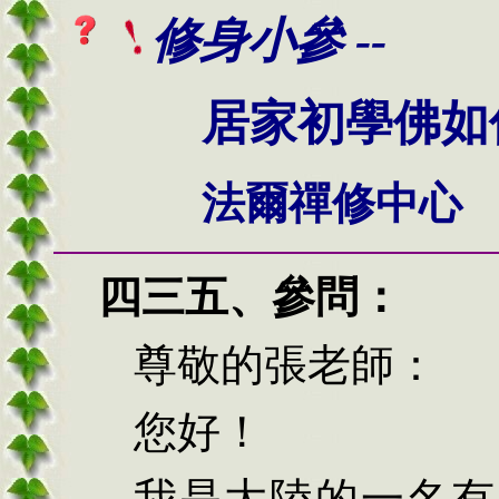
修身小參 --
居家初學佛如
法爾禪修中心
四三五
、
參問：
尊敬的張老師：
您好！
我是大陸的一名有