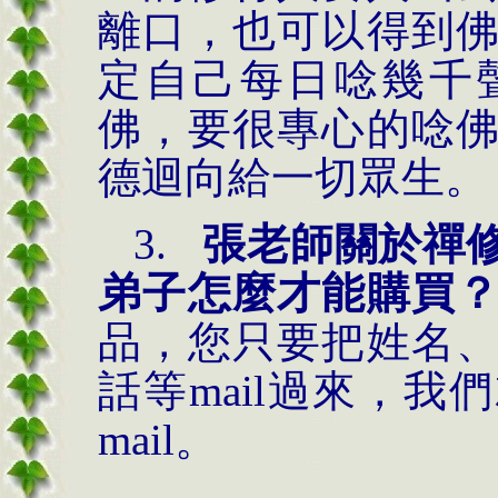
離口，也可以得到
定自己每日唸幾千
佛，要很專心的唸
德迴向給一切眾生。
3.
張老師關於禪
弟子怎麼才能購買
品，您只要把姓名
話等
mail
過來，我們
mail
。