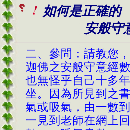
如何是正確的
安般守意數
二、參問：請教您
迦佛之安般守意經
也無怪乎自己十多
坐。因為所見到之
氣或吸氣，由一數
一見到老師在網上