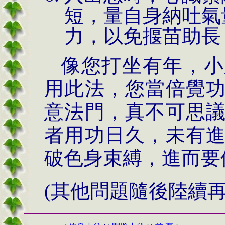
短，量自身納吐氣
力，以免揠苗助長
像您打坐有年，小
用此法，您當倍覺
意法門，真不可思
者用功日久，未有
破色身束縛，進而要
(
其他問題隨後陸續