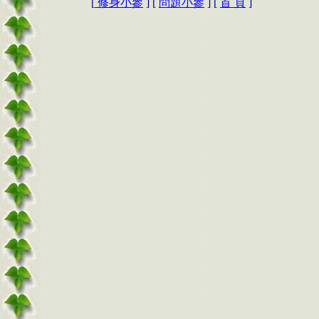
[
修身小參
] [
問題小參
] [
首 頁
]