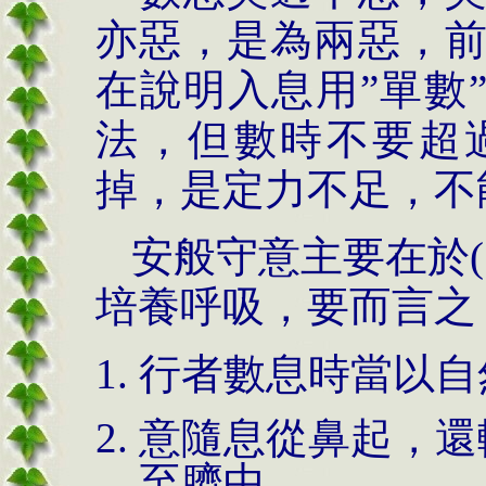
亦惡，是為兩惡，
在說明入息用
”
單數
法，但數時不要超
掉，是定力不足，不
安般守意主要在於(
培養呼吸，要而言之
行者數息時當以自
意隨息從鼻起，還
至臍中。