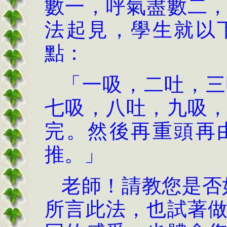
數一，呼氣盡數二
法起見，學生就以
點：
「一吸，二吐，三
七吸，八吐，九吸
完。然後再重頭再
推。」
老師！請教您是否
所言此法，也試著