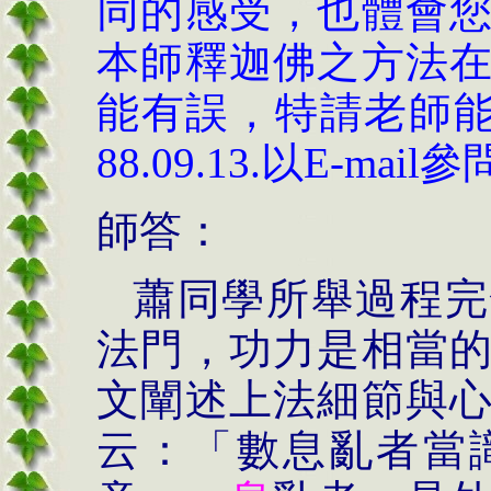
同的感受，也體會
本師釋迦佛之方法
能有誤，特請老師能
88.09.13.以E-m
師答：
蕭同學所舉過程完
法門，功力是相當
文闡述上法細節與
云：「數息亂者當