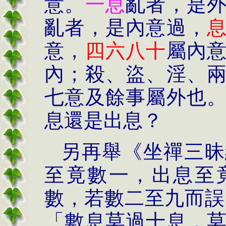
意。
一息
亂者，是
亂者，是內意過，
意，
四六八十
屬內
內；殺、盜、淫、
七意及餘事屬外也
息還是出息？
另再舉《坐禪三昧
至竟數一，出息至
數，若數二至九而誤
「數息莫過十息，