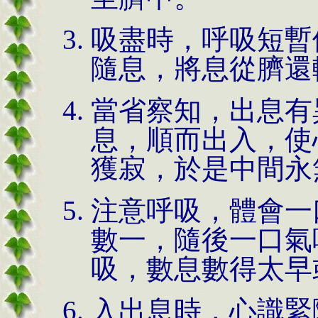
吸盡時，呼吸短暫
隨息，將息從臍還
當省察知，出息有
息，順而出入，使
獲寂，於是中間永
注意呼吸，體會一
數一，隨後一口氣
吸，數息數得太早
入出息時，心識緊