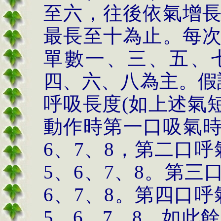
至六，往後依氣增
最長至十為止。每
單數一、三、五、
四、六、八為主。假
呼吸長度
(
如上述氣
動作時第一口吸氣
6
、
7
、
8
，第二口呼
5
、
6
、
7
、
8
。第三
6
、
7
、
8
。第四口呼
5
、
6
、
7
、
8
。如此餘