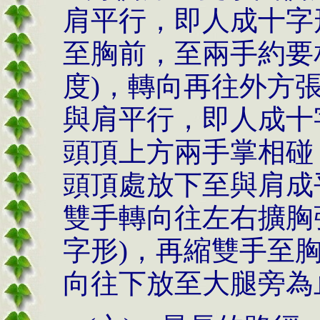
肩平行，即人成十字
至胸前，至兩手約要
度
)
，轉向再往外方
與肩平行，即人成十
頭頂上方兩手掌相碰
頭頂處放下至與肩成
雙手轉向往左右擴胸
字形
)
，再縮雙手至
向往下放至大腿旁為