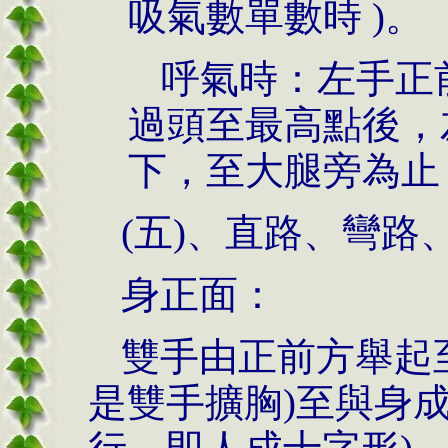
吸氣數單數時
)
。
呼氣時：左手正
過頭至最高點後，
下，至大腿旁為止
(
五
)
、直路、彎路
身正面：
雙手由正前方舉起
是雙手擴胸
)
至與身