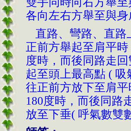
雙手同時向右方舉至
各向左右方舉至與身
直路、彎路、直路
正前方舉起至肩平時，
度時，而後同路走回
起至頭上最高點 ( 
往正前方放下至肩平
180度時，而後同
放至下垂( 呼氣數雙數