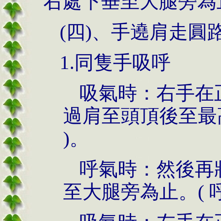
右處下垂至大腿旁為
(
四
)
、手遶肩走圓
1.
同隻手吸呼
吸氣時：右手在
過肩至頭頂後至最
)。
呼氣時：然後再
至大腿旁為止。( 