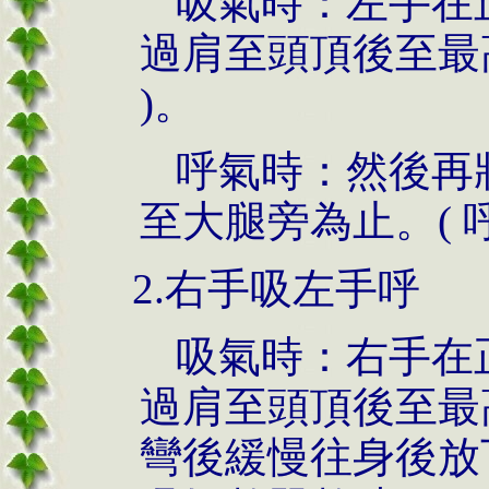
吸氣時：左手在
過肩至頭頂後至最
)。
呼氣時：然後再
至大腿旁為止。( 
2.
右手吸左手呼
吸氣時：右手在
過肩至頭頂後至最
彎後緩慢往身後放