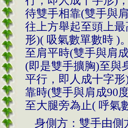
行，即人成十字形
)
待雙手相靠
(
雙手與
往上方舉起至頭上最
形
)(
吸氣數單數時
)
至肩平時
(
雙手與肩
(
即是雙手擴胸
)
至與
平行，即人成十字形
靠時
(
雙手與肩成
90
至大腿旁為止
(
呼氣
身側方：雙手由側