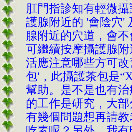
肛門指診知有輕微攝
護腺附近的 '會陰穴'
腺附近的穴道，會不
可繼續按摩攝護腺附
活應注意哪些方可改
包'，此攝護茶包是“
幫助。是不是也有治
的工作是研究，大部
有幾個問題想再請教
吃素呢？另外，我有