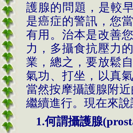
護腺的問題，是較
是癌症的警訊，您
有用。治本是改善
力，多攝食抗壓力
業，總之，要放鬆
氣功、打坐，以真
當然按摩攝護腺附近
繼續進行。現在來說
1.何謂攝護腺(prost