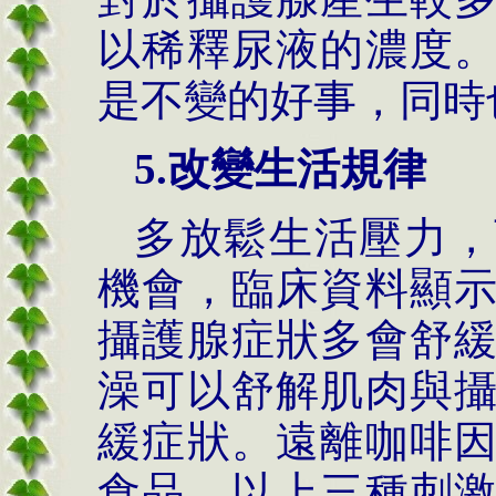
以稀釋尿液的濃度
是不變的好事，同時
5.
改變生活規律
多放鬆生活壓力，
機會，臨床資料顯
攝護腺症狀多會舒
澡可以舒解肌肉與
緩症狀。遠離咖啡
食品，以上三種刺