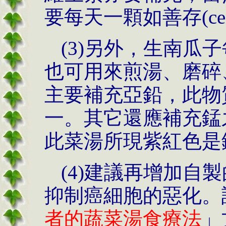
要每天一顆如善存(cen
(3)另外，生南瓜
也可用來煎湯、磨碎
主要補充亞鉛，此物
一。其它還應補充錳
此菜湯所現紫紅色是
(4)建議再增加自
抑制癌細胞的惡化。
者的蔬菜湯食療法
」