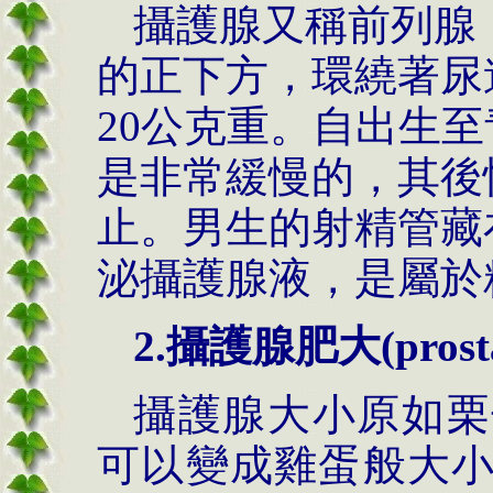
攝護腺又稱前列腺
的正下方，環繞著尿
20公克重。自出生
是非常緩慢的，其後
止。男生的射精管藏
泌攝護腺液，是屬於
2.
攝護腺肥大
(pros
攝護腺大小原如栗
可以變成雞蛋般大