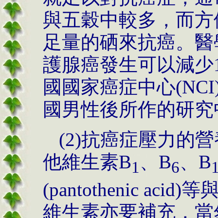
與五穀中較多，而方
足量的硒來抗癌。醫
護腺癌發生可以減少1
國國家癌症中心(NC
國男性後所作的研究
(2)抗癌症壓力的
他維生素B
、B
、B
1
6
(pantothenic a
維生素亦要補充，當