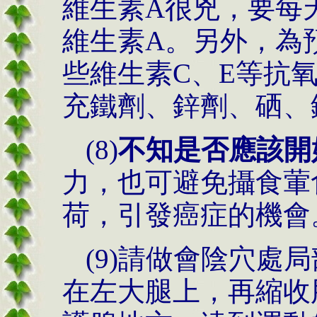
維生素A很兇，要每天吃1
維生素A。另外，為
些維生素C、E等抗
充鐵劑、鋅劑、硒、
(8)
不知是否應該開
力，也可避免攝食葷
荷，引發癌症的機會
(9)請做會陰穴處
在左大腿上，再縮收