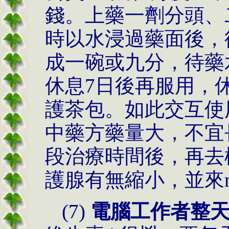
錢。上藥一劑分頭、
時以水浸過藥面後，
成一碗或九分，待藥
休息7日後再服用，
護茶包。如此交互使
中藥方藥量大，不宜
段治療時間後，再去
護腺有無縮小，並來m
(7)
電腦工作者整