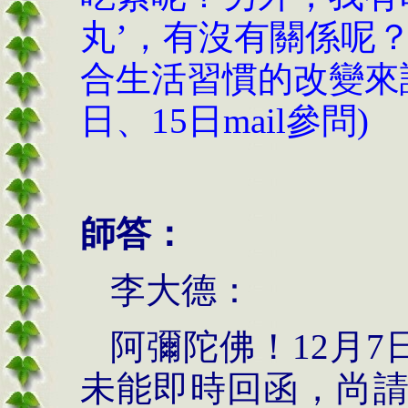
丸’，有沒有關係呢
合生活習慣的改變來試
日、15日mail參問)
師答：
李大德：
阿彌陀佛！
12
月
7
未能即時回函，尚