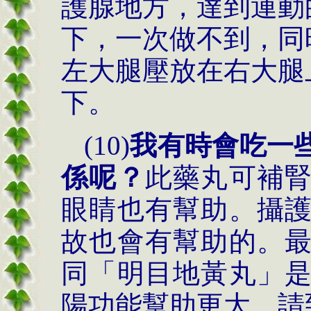
護腺地方，達到運動
下，一次做不到，同
左大腿壓放在右大腿
下。
(10)
我有時會吃一
係呢？
此藥丸可補
眼睛也有幫助。攝
故也會有幫助的。
同「明目地黃丸」
陽功能幫助更大，請