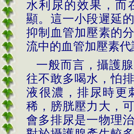
水利尿的效果，而
顯。這一小段遲延
抑制血管加壓素的
流中的血管加壓素代
一般而言，攝護腺
往不敢多喝水，怕
液很濃，排尿時更
稀，膀胱壓力大，
會多排尿是一物理
對於攝護腺產生較