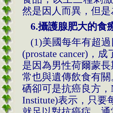
然是因人而異，但是
6.
攝護腺肥大的食
(1)美國每年有超
(prostate canc
是因為男性荷爾蒙長
常也與遺傳飲食有關
硒卻可是抗癌良方，NCI(N
Institute)表示，只要每
就足以對抗癌症，通