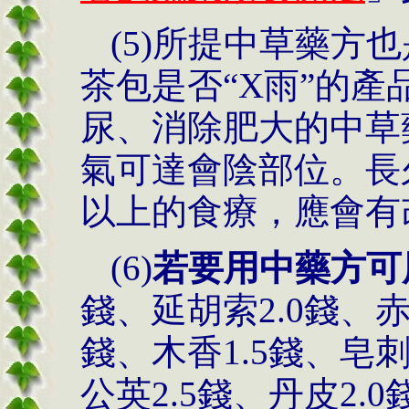
(5)所提中草藥方
茶包是否“X雨”的
尿、消除肥大的中草
氣可達會陰部位。長
以上的食療，應會有
(6)
若要用中藥方可
錢、延胡索2.0錢、赤
錢、木香1.5錢、皂刺
公英2.5錢、丹皮2.0