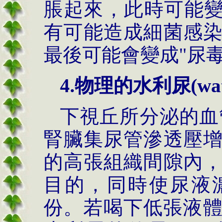
脹起來，此時可能變
有可能造成細菌感
最後可能會變成"尿
4.
物理的水利尿
(wa
下視丘所分泌的血管加壓
腎臟集尿管滲透壓
的高張組織間隙內
目的，同時使尿液
份。若喝下低張液體