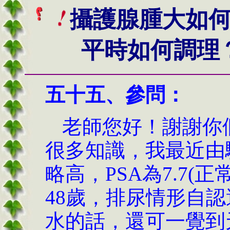
攝護腺腫大如
平時如何調理
五十五、
參問：
老師您好！謝謝你
很多知識，我最近由
略高，PSA為7.7(正
48歲，排尿情形自
水的話，還可一覺到