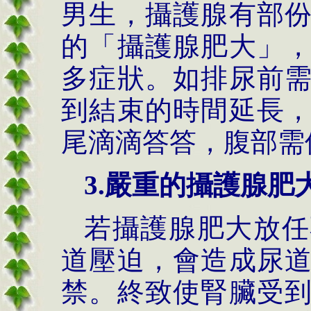
男生，攝護腺有部
的「攝護腺肥大」
多症狀。如排尿前
到結束的時間延長
尾滴滴答答，腹部需
3.
嚴重的攝護腺肥
若攝護腺肥大放任
道壓迫，會造成尿
禁。終致使腎臟受