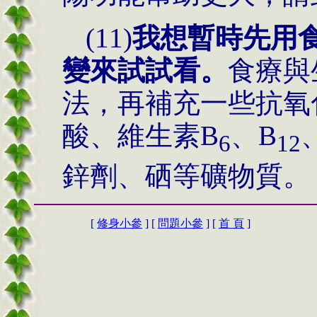
(11)
我想暫時先用
變來試試看。
食療與
法，再補充一些抗氧
酸、維生素
B
、
B
6
12
鋅劑、硒等礦物質。
[
修身小參
] [
問題小參
] [
首 頁
]