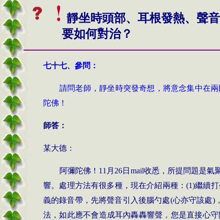
靜坐時頭部、耳根發熱、聲音
要如何對治？
七十七、
參問：
請問老師，靜坐時突發奇想，將意念集中在兩
陀佛！
師答：
某
大德：
阿彌陀佛！
11
月
26
日
mail
收悉，所提問題是氣
響。處理方法有很多種，現在介紹兩種：
(1)
繼續打
義的錄音帶，先將聲音引入後腦勺處
(
心亦守該處
)
法，如此應不會造成耳內轟轟響聲，您是直接心守