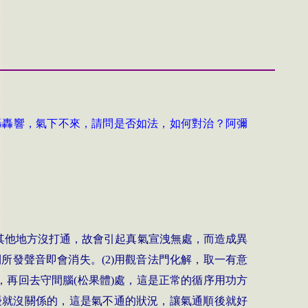
轟轟響，氣下不來，請問是否如法，如何對治？阿彌
其他地方沒打通，故會引起真氣宣洩無處，而造成異
則所發聲音即會消失。
(2)
用觀音法門化解，取一有意
，再回去守間腦
(
松果體
)
處，這是正常的循序用功方
擾就沒關係的，這是氣不通的狀況，讓氣通順後就好