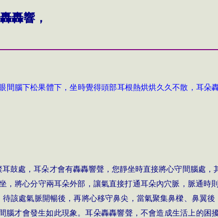
轟轟響，
眼間腦下松果體下，坐時覺得頭部耳根熱烘烘久久不散，耳朵
聚耳鼓處，耳朵才會有轟轟響聲，您靜坐時直接將心守間腦處，
坐，將心分守兩耳朵外部，讓氣直接打通耳朵內穴脈，脈通時
，待該處氣脈開暢後，再將心移守鼻尖，當氣聚集鼻樑、鼻翼後
間腦才會發生如此現象。耳朵轟轟響聲，不會造成生活上的困