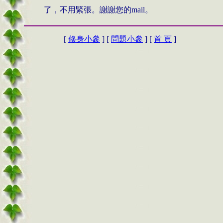
了，不用緊張。謝謝您的
mail
。
[
修身小參
] [
問題小參
] [
首 頁
]