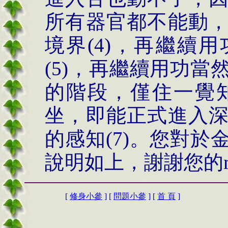
所有器官都不能動
境界(4)，再繼續
(5)，再繼續用功
的階段，僅住一覺知
坐，即能正式進入
的感知(7)。您對
說明如上，謝謝您的m
[
修身小參
] [
問題小參
] [
首 頁
]