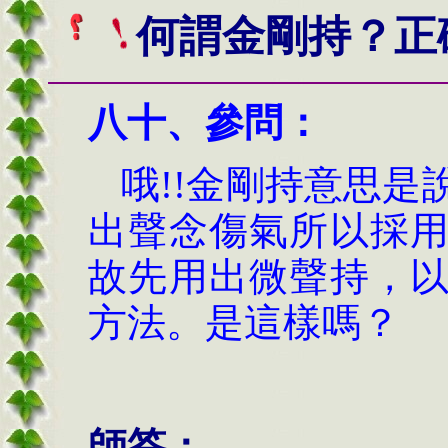
何謂金剛持？正
八十、
參問：
哦!!金剛持意思
出聲念傷氣所以採
故先用出微聲持，
方法。是這樣嗎
？
師答：