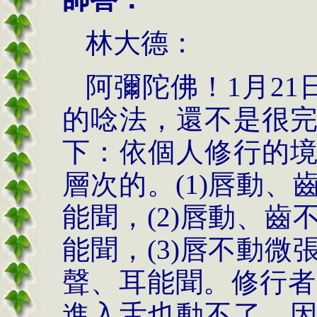
林大德：
阿彌陀佛！1月21
的唸法，還不是很
下：依個人修行的
層次的。(1)唇動
能聞，(2)唇動、
能聞，(3)唇不動
聲、耳能聞。修行者
進入舌也動不了，