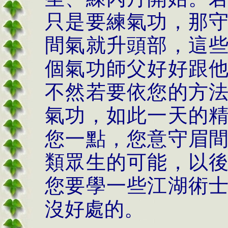
只是要練氣功，那
間氣就升頭部，這
個氣功師父好好跟
不然若要依您的方
氣功，如此一天的
您一點，您意守眉
類眾生的可能，以
您要學一些江湖術
沒好處的。