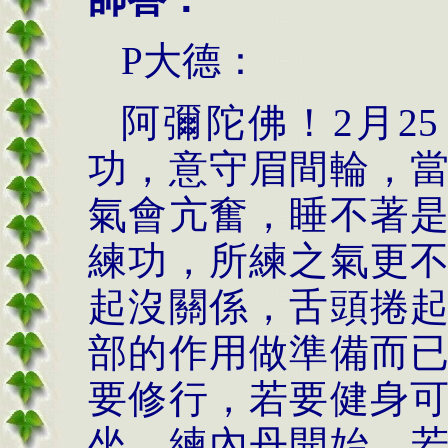
P大德：
阿彌陀佛！
2
月
25
功，意守眉間輪，
氣會亢奮，睡不著
練功，所練之氣更
起沒關係，舌頭捲
部的作用做準備而
要修行，若要健身
坐、練內丹開始。