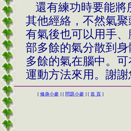
還有練功時要能將
其他經絡，不然氣聚
有氣後也可以用手、
部多餘的氣分散到身
多餘的氣在腦中。可
運動方法來用。謝謝
[
修身小參
] [
問題小參
] [
首 頁
]