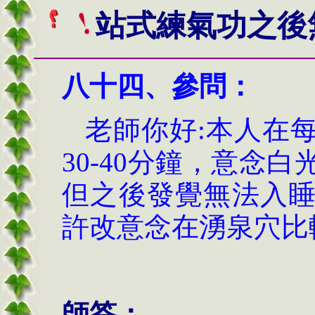
站式練氣功之後
八十四、
參問：
老師你好:本人在
30-40分鐘，意念
但之後發覺無法入
許改意念在湧泉穴比
師答：