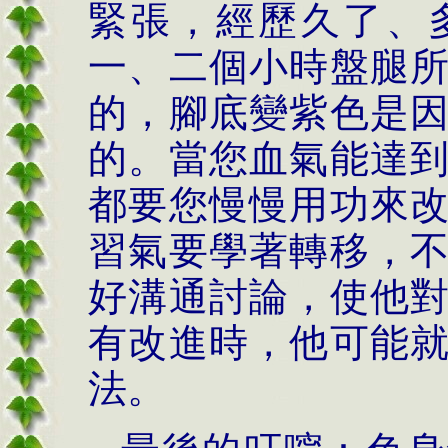
緊張，經歷久了、
一、二個小時盤腿
的，腳底變紫色是
的。當您血氣能達
都要您慢慢用功來
習氣要學著轉移，
好溝通討論，使他
有改進時，他可能
法。