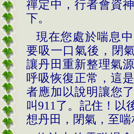
禪定中，行者會資
下。
現在您處於喘息中
要吸一口氣後，閉
讓丹田重新整理氣
呼吸恢復正常，這
者應加以說明讓您
叫
911
了。記住！以
想丹田，閉氣，至喘