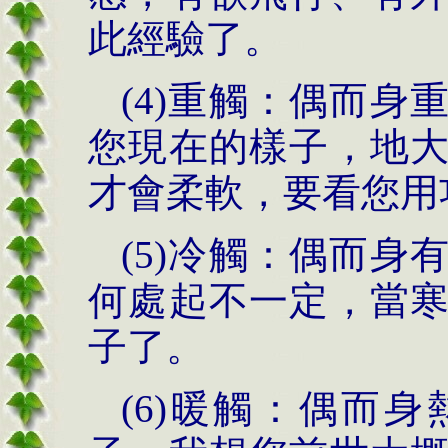
此經驗了。
(4)
重觸：偶而身
您現在的樣子，地
才會柔軟，要看您用
(5)
冷觸：偶而身
何處起不一定，當
子了。
(6)
暖觸：偶而身