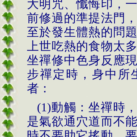
大明咒、懺悔印，
前修過的準提法門
至於發生體熱的問
上世吃熱的食物太
坐禪修中色身反應
步禪定時，身中所
者：
(1)
動觸：坐禪時
是氣欲通穴道而不
時不要助它搖動，