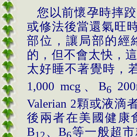
您以前懷孕時摔跤
或修法後當還氣旺
部位，讓局部的經
的，但不會太快，
太好睡不著覺時，
1,000 mcg
、
B
200
6
Valerian 2
顆或液滴
後兩者在美國健康
B
、
B
等一般超市
12
6