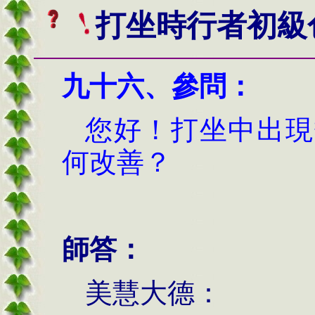
打坐時行者初級
九十六、
參問：
您好！打坐中出現
何改善？
師答：
美慧大德：