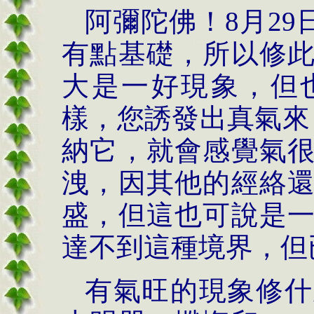
阿彌陀佛！
8
月
29
有點基礎，所以修
大是一好現象，但
樣，您誘發出真氣來
納它，就會感覺氣
洩，因其他的經絡
盛，但這也可說是
達不到這種境界，但
有氣旺的現象修什