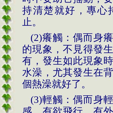
持清楚就好，專心
止。
(2)
癢觸：偶而身
的現象，不見得發
有，發生如此現象
水澡，尤其發生在
個熱澡就好了。
(3)
輕觸：偶而身
感，有欲飛行、有