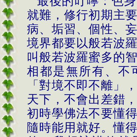
最後的叮嚀：色身
就難，修行初期主
病、垢習、個性、
境界都要以般若波
叫般若波羅蜜多的
相都是無所有、不
「對境不即不離」
天下，不會出差錯
初時學佛法不要懂
隨時能用就好。懂