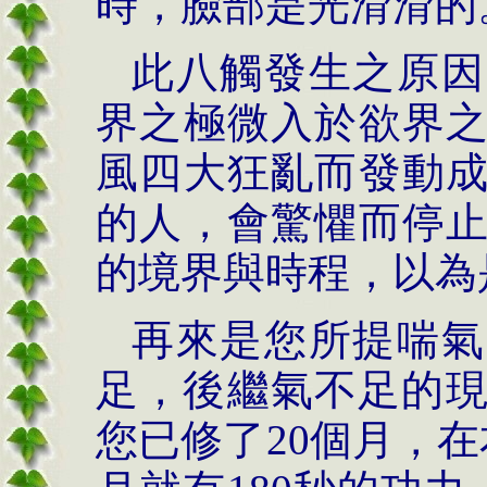
時，臉部是光滑滑的
此八觸發生之原因
界之極微入於欲界
風四大狂亂而發動
的人，會驚懼而停
的境界與時程，以為
再來是您所提喘氣
足，後繼氣不足的
您已修了
20
個月，在