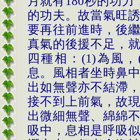
月就有
180
秒的功力
的功夫。故當氣旺
要再往前進時，後
真氣的後援不足，
四種相：
(1)
為風，
息。風相者坐時鼻
出如無聲亦不結滯
接不到上前氣，故
出微細無聲、綿綿
吸中，息相是呼吸