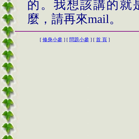
的。我想該講的就
麼，請再來
mail
。
[
修身小參
] [
問題小參
] [
首 頁
]