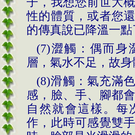
子，我想您前世大
性的體質，或者您
的傳真說已降溫一點
(7)
澀觸：偶而身
層，氣水不足，故身
(8)
滑觸：氣充滿
感，臉、手、腳都
自然就會這樣。每
作，此時可感覺雙