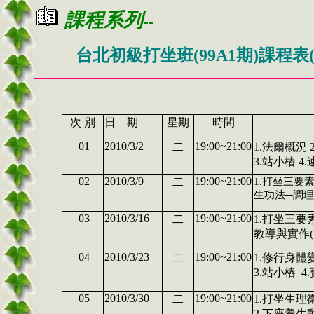
課程系列
--
台北初級打坐班(99A1期)課程表(99.3
次 別
日 期
星期
時間
01
2010/3/2
19:00~21:00
二
1.法爾概況
3.站小樁 
02
2010/3/9
19:00~21:00
二
1.打坐三要素
生功法─調理
03
2010/3/16
19:00~21:00
二
1.打坐三要
教導與實作(
04
2010/3/23
19:00~21:00
二
1.修行身體
3.站小樁 
05
2010/3/30
19:00~21:00
二
1.打坐生理
2.下座養生