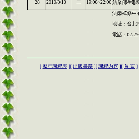
28
2010/8/10
19:00~22:00
二
結業師生聯
法爾禪修中心 w
地址：台北市
電話：02-2506
[
歷年課程表
][
出版書籍
][
課程內容
][
首 頁
]