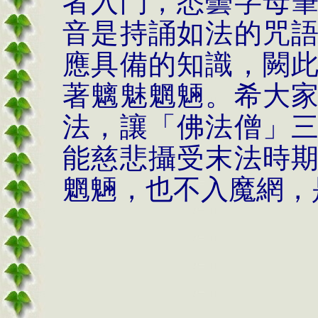
者入門，悉曇字母
音是持誦如法的咒
應具備的知識，闕
著魑魅魍魎。希大
法，讓「佛法僧」
能慈悲攝受末法時
魍魎，也不入魔網