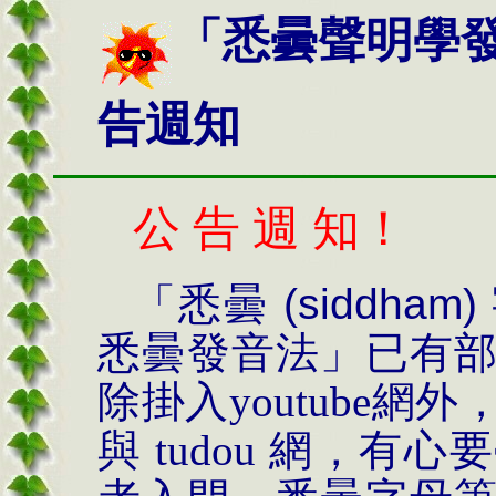
「悉曇聲明學
告週知
公 告 週 知！
「悉曇
(
siddha
m
)
悉曇發音法」已有
除掛入youtube網外
與 tudou 網，