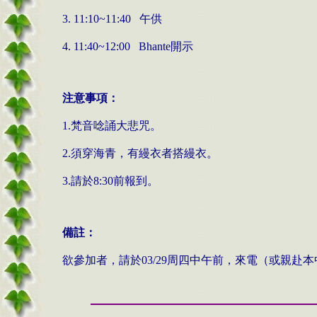
午供
3. 11:10~11:40
開示
4. 11:40~12:00
Bhante
注意事項：
梵音唸誦大悲咒。
1.
須穿海青，有縵衣者搭縵衣。
2.
請於
前報到。
3.
8:30
備註：
欲參加者，請於
周四中午前，來電（或親赴本
03/29