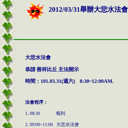
2012/03/31舉辦大悲水法會
大悲水法會
恭請
善祥比丘
主法開示
時間：
週六
101.03.31(
)
8:30~12:00AM.
法會程序：
報到
1. 08:30
大悲水法會
2. 09:00~11:00