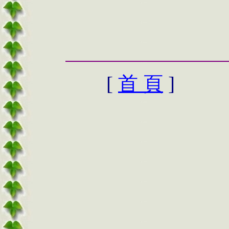
[
首 頁
]