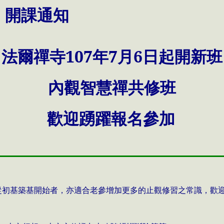
：
開課通知
中法爾禪寺
107
年
7
月
6
日起開新班
內觀智慧禪共修班
歡迎踴躍報名參加
從初基築基開始者，亦適合老參增加更多的止觀修習之常識，歡