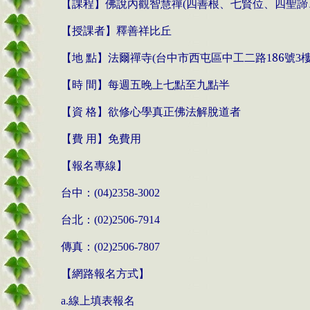
【課程】佛說內觀智慧禪
四善根、七賢位、四聖諦
(
【授課者】釋善祥比丘
【地
點】法爾禪寺
台中市西屯區中工二路
86號
(
1
3
【時
間】每週五晚上七點至九點半
【資
格】欲修心學真正佛法解脫道者
【費
用】免費用
【報名專線】
台中：
(04)2358-3002
台北：
(02)2506-7914
傳真：
(02)2506-7807
【網路報名方式】
線上填表報名
a.