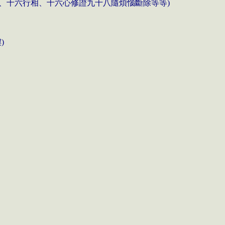
、十六行相、十六心修證九十八隨煩惱斷除等等
)
樓
)