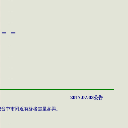
－－
2017.0
7.03
公告
迎台中市附近有緣者盡量參與。