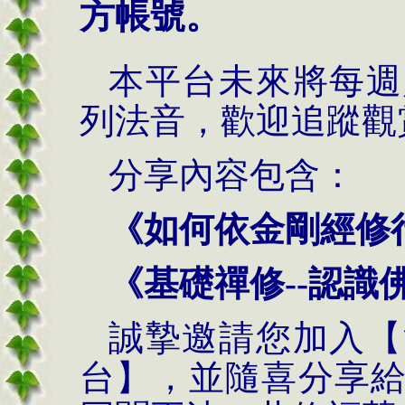
方帳號。
本平台未來將每
列法音，歡迎追蹤觀
分享內容包含：
《如何依金剛經修
《基礎禪修--認識
誠摯邀請您加入【
台】，並隨喜分享