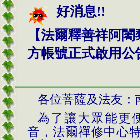
好消息!!
【法爾釋善祥阿闍黎
方帳號正式啟用公
各位菩薩及法友：
為了讓大眾能更
音，法爾禪修中心