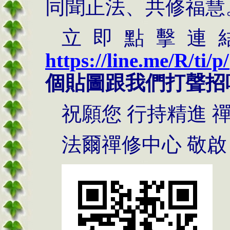
同聞正法、共修福慧
立即點擊連
https://line.me/R/ti/
個貼圖跟我們打聲招
祝願您 行持精進 
法爾禪修中心 敬啟