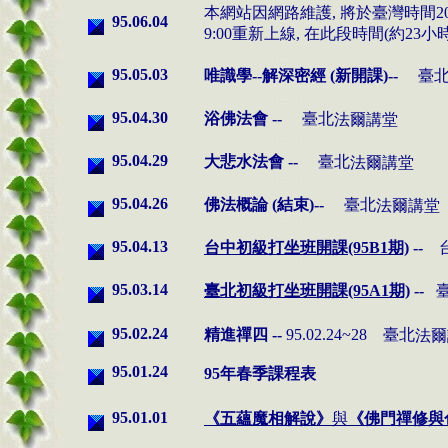
本網站因網路維護, 將於臺灣時間2006/6
95.06.04
9:00重新上線, 在此段時間(約23
95.05.03
唯識學--解深密經
(新開課)--
臺
95.04.30
浴佛法會 --
臺北
法爾講堂
95.04.29
大悲水法會 --
臺北
法爾講堂
95.04.26
佛法概論 (結束)--
臺北
法爾講堂
95.04.13
台中初級打坐班開課(95B1期)
--
95.03.14
臺北初級打坐班開課(95A1期)
--
臺
95.02.24
精進禪四 --
95.02.24~28
臺北
法爾
95.01.24
95年春季課程表
95.01.01
《五蘊魔相解說》
與
《佛門禪修與