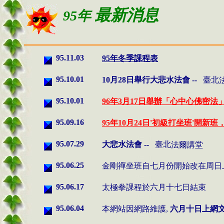
最新消息
95年
95.11.03
95年冬季課程表
95.10.01
10月28日舉行大悲水法會 --
臺北
95.10.01
96年3月17日舉辦「心中心佛密法
95.09.16
95年10月24日'初級打坐班'開新
95.07.29
大悲水法會 --
臺北
法爾講堂
95.06.25
金剛禪坐班自七月份開始改在周日
95.06.17
太極拳課程於六月十七日結束
95.06.04
本網站因網路維護,
六月十日上網