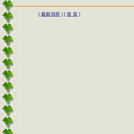
[
最新消息
] [
首 頁
]