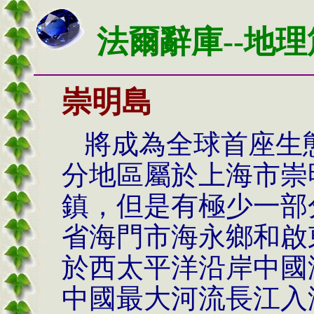
法
爾辭庫--地理
崇明島
將成為全球首座生
分地區屬於上海市崇
鎮，但是有極少一部
省海門市海永鄉和啟
於西太平洋沿岸中國
中國最大河流長江入