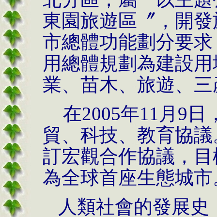
東園旅遊區〞，開發
市總體功能劃分要求
用總體規劃為建設用
業、苗木、旅遊、三
在
2005
年
11
月
9
日
貿、科技、教育協議
訂宏觀合作協議，目
為全球首座生態城市
人類社會的發展史