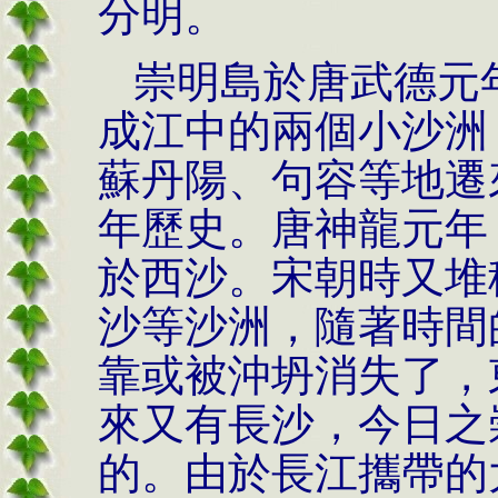
分明。
崇明島於唐武德元年
成江中的兩個小沙洲
蘇丹陽、句容等地遷來
年歷史。唐神龍元年
於西沙。宋朝時又堆
沙等沙洲，隨著時間
靠或被沖坍消失了，
來又有長沙，今日之
的。由於長江攜帶的