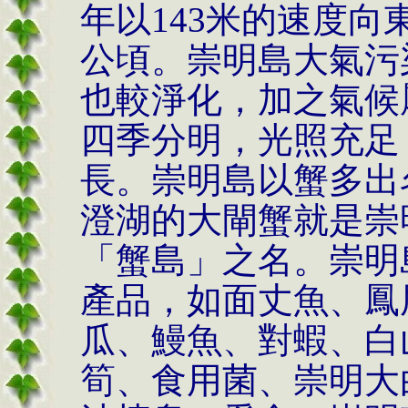
年以143米的速度向
公頃。崇明島大氣污
也較淨化，加之氣候
四季分明，光照充足
長。崇明島以蟹多出
澄湖的大閘蟹就是崇
「蟹島」之名。崇明
產品，如面丈魚、鳳
瓜、鰻魚、對蝦、白
筍、食用菌、崇明大