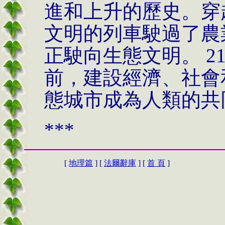
進和上升的歷史。穿
文明的列車駛過了農
正駛向生態文明。
2
前，建設經濟、社會
態城市成為人類的共
***
[
地理篇
] [
法爾辭庫
] [
首 頁
]