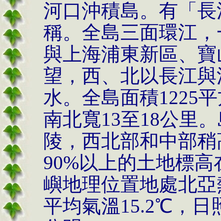
河口沖積島。有「長
稱。全島三面環江，
與上海浦東新區、寶
望，西、北以長江與
水。全島面積
1225
平
南北寬
13
至
18
公里。
陵，西北部和中部稍
90%
以上的土地標高
嶼地理位置地處北亞
平均氣溫
15.2
℃，日