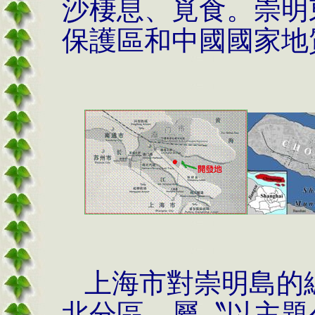
沙棲息、覓食。崇明
保護區和中國國家地
上海市對崇明島的
北分區，屬〝以主題